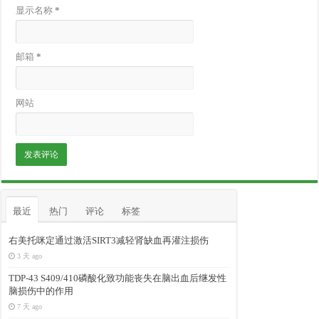
显示名称
*
邮箱
*
网站
最近
热门
评论
标签
右美托咪定通过激活SIRT3减轻肾缺血再灌注损伤
3 天 ago
TDP-43 S409/410磷酸化致功能丧失在脑出血后继发性
脑损伤中的作用
7 天 ago