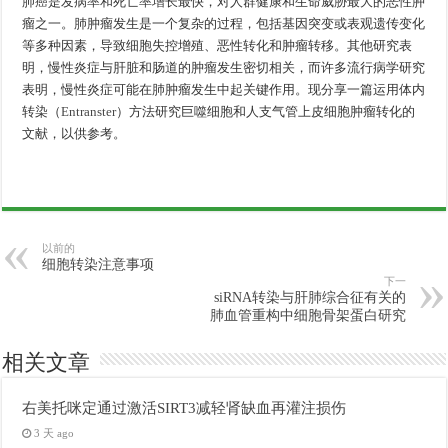
肺癌是发病率和死亡率增长最快，对人群健康和生命威胁最大的恶性肿
瘤之一。肺肿瘤发生是一个复杂的过程，包括基因突变或表观遗传变化
等多种因素，导致细胞失控增殖、恶性转化和肿瘤转移。其他研究表
明，慢性炎症与肝脏和肠道的肿瘤发生密切相关，而许多流行病学研究
表明，慢性炎症可能在肺肿瘤发生中起关键作用。现分享一篇运用体内
转染（
Entranster
）方法研究巨噬细胞和人支气管上皮细胞肿瘤转化的
文献，以供参考。
以前的
细胞转染注意事项
下一
siRNA转染与肝肺综合征有关的
肺血管重构中细胞骨架蛋白研究
相关文章
右美托咪定通过激活SIRT3减轻肾缺血再灌注损伤
3 天 ago