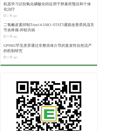
机器学习识别氧化磷酸化特征用于卵巢癌预后和个体
化治疗
2 周 ago
二氢槲皮素抑制Trim14-JAK1-STAT3通路改善类风湿关
节炎疼痛-抑郁共病
3 周 ago
GPSM2罕见变异通过非整倍体介导的复发性自然流产
的机制研究
3 周 ago