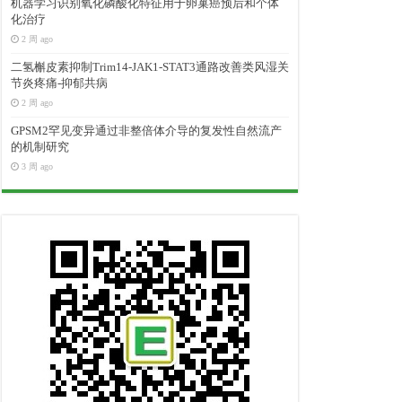
机器学习识别氧化磷酸化特征用于卵巢癌预后和个体
化治疗
2 周 ago
二氢槲皮素抑制Trim14-JAK1-STAT3通路改善类风湿关
节炎疼痛-抑郁共病
2 周 ago
GPSM2罕见变异通过非整倍体介导的复发性自然流产
的机制研究
3 周 ago