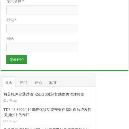
显示名称
*
邮箱
*
网站
最近
热门
评论
标签
右美托咪定通过激活SIRT3减轻肾缺血再灌注损伤
2 天 ago
TDP-43 S409/410磷酸化致功能丧失在脑出血后继发性
脑损伤中的作用
6 天 ago