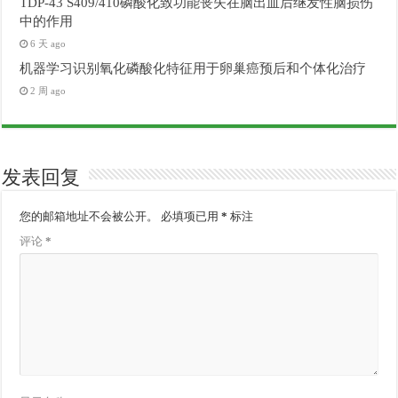
TDP-43 S409/410磷酸化致功能丧失在脑出血后继发性脑损伤
中的作用
6 天 ago
机器学习识别氧化磷酸化特征用于卵巢癌预后和个体化治疗
2 周 ago
发表回复
您的邮箱地址不会被公开。
必填项已用
*
标注
评论
*