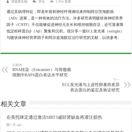
英格恩生物
评论
2,954 查看
通过其病理特征，即老年斑和神经纤维缠结来抑制阿尔茨海默病
（AD）进展，是一种有效的治疗方法。许多研究表明睫状体神经营养
因子（CNTF）不仅能够促进神经元生长和维持细胞存活，还可显著降
低淀粉样蛋白β（Aβ）聚集和沉积。现分享一篇ECL发光液（enlight）
与睫状体神经营养因子和阿尔兹海默症治疗研究的文献，以供参考。
以前的
RNA转染（Entranster）与骨髓瘤
细胞中RAF6蛋白表达水平研究
下一
ECL发光液与上皮性卵巢癌差异
表达蛋白的鉴定及验证研究
相关文章
右美托咪定通过激活SIRT3减轻肾缺血再灌注损伤
2 天 ago