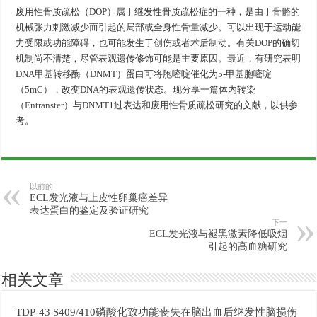
废用性骨质疏松（DOP）属于继发性骨质疏松症的一种，是由于骨骼的
机械张力刺激减少而引起的局部或全身性骨量减少。可以出现于运动能
力受限或功能障碍，也可能发生于创伤或者术后制动。有关DOP的确切
机制尚不清楚，尽管表观遗传修饰可能是主要原因。最近，有研究表明
DNA甲基转移酶（DNMT）蛋白可将胞嘧啶催化为5-甲基胞嘧啶
（5mC），改变DNA的表观遗传状态。现分享一篇体内转染
（
Entranster
）与DNMT1过表达和废用性骨质疏松研究的文献，以供参
考。
以前的
ECL发光液与上皮性卵巢癌差异
表达蛋白的鉴定及验证研究
下一
ECL发光液与褪黑激素降低吸烟
引起的高血糖研究
相关文章
TDP-43 S409/410磷酸化致功能丧失在脑出血后继发性脑损伤