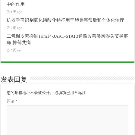
中的作用
4 天 ago
机器学习识别氧化磷酸化特征用于卵巢癌预后和个体化治疗
1 周 ago
二氢槲皮素抑制Trim14-JAK1-STAT3通路改善类风湿关节炎疼
痛-抑郁共病
2 周 ago
发表回复
您的邮箱地址不会被公开。
必填项已用
*
标注
评论
*