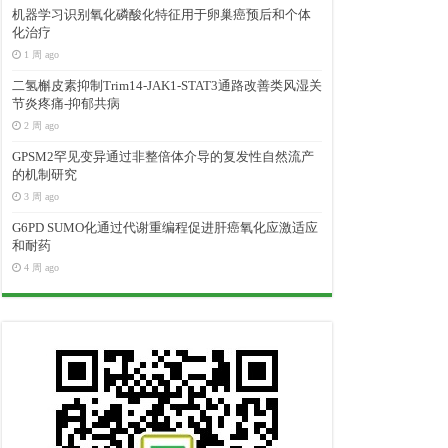
机器学习识别氧化磷酸化特征用于卵巢癌预后和个体
化治疗
1 周 ago
二氢槲皮素抑制Trim14-JAK1-STAT3通路改善类风湿关
节炎疼痛-抑郁共病
2 周 ago
GPSM2罕见变异通过非整倍体介导的复发性自然流产
的机制研究
3 周 ago
G6PD SUMO化通过代谢重编程促进肝癌氧化应激适应
和耐药
4 周 ago