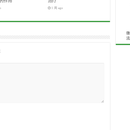
的作用
治疗
o
1 周 ago
微
流
注