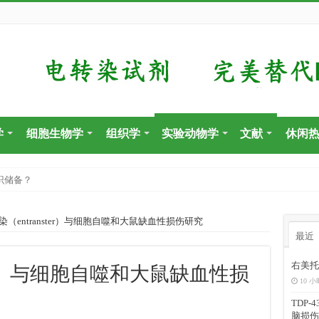
学
细胞生物学
组织学
实验动物学
文献
休闲
识储备？
染（entranster）与细胞自噬和大鼠缺血性损伤研究
最近
右美托
ster）与细胞自噬和大鼠缺血性损
10 小
TDP
脑损伤