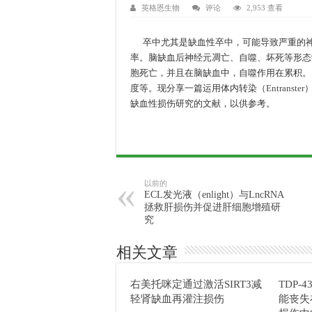
英格恩生物
评论
2,953 查看
卒中尤其是缺血性卒中，可能导致严重的神
率。脑缺血后神经元凋亡、自噬、坏死等形态
胞死亡，并且在脑缺血中，自噬作用在累积。
度等。现分享一篇运用体内转染（
Entranster
缺血性损伤研究的文献，以供参考。
以前的
ECL发光液（enlight）与LncRNA
拯救肝损伤并促进肝细胞增殖研
究
相关文章
右美托咪定通过激活SIRT3减
TDP-4
轻肾缺血再灌注损伤
能丧失