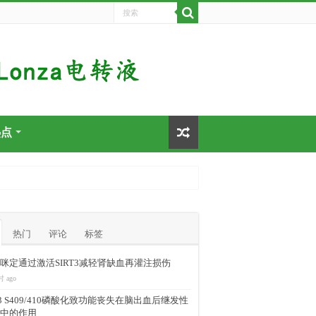
热点
热门
评论
标签
咪定通过激活SIRT3减轻肾缺血再灌注损伤
时 ago
-43 S409/410磷酸化致功能丧失在脑出血后继发性
中的作用