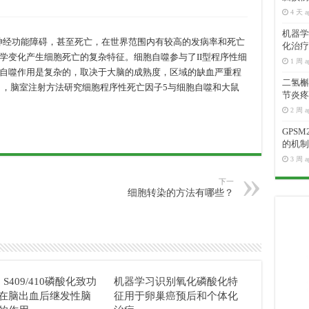
4 天 a
机器学
经功能障碍，甚至死亡，在世界范围内有较高的发病率和死亡
化治疗
学变化产生细胞死亡的复杂特征。细胞自噬参与了II型程序性细
1 周 a
自噬作用是复杂的，取决于大脑的成熟度，区域的缺血严重程
二氢槲皮
），脑室注射方法研究细胞程序性死亡因子5与细胞自噬和大鼠
节炎疼
2 周 a
GPS
的机制
3 周 a
下一
细胞转染的方法有哪些？
3 S409/410磷酸化致功
机器学习识别氧化磷酸化特
在脑出血后继发性脑
征用于卵巢癌预后和个体化