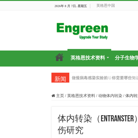
英格恩中国
2026年 8 月 7日, 星期五
英格恩技术资料
分子生物
目前国内有哪些好的科研交流平台？
做慢病毒感染实验前，你需要哪些知
新闻
主页
/
英格恩技术资料
/
动物体内转染
/
体内转
体内转染（entran
伤研究