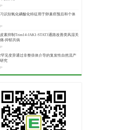
go
习识别氧化磷酸化特征用于卵巢癌预后和个体
go
素抑制Trim14-JAK1-STAT3通路改善类风湿关
痛-抑郁共病
go
M2罕见变异通过非整倍体介导的复发性自然流产
研究
go