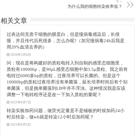
下一
为什么我的细胞转染效率低？
相关文章
过表达间充质干细胞的膜蛋白，但是慢病毒感染后，长很
慢，并且传代后死很多，怎么办呢?（加完慢病毒24h后我是
用20%血清去养的）
2026年3月6日
问：现在是将构建好的质粒电转入到自制的感受态细胞里，
质粒有10000bp，是90μL感受态细胞中加3.5μ质粒。我之前有
电转过6000多bp的质粒，过夜培养可以长菌的。但是这个
10000bp的质粒过夜培养没有单菌落，延长培养时间后有个别
单菌落，但是挑单菌落到LB中并不浑浊。这种情况我是应该
调整一下电转程序还是改一下加入质粒的量呢？
2025年8月7日
转染实验加药问题，做荧光定量是不是铺板的时候加药24小
时后转染，做wb就是转染12小时后加药呢？
2025年8月5日