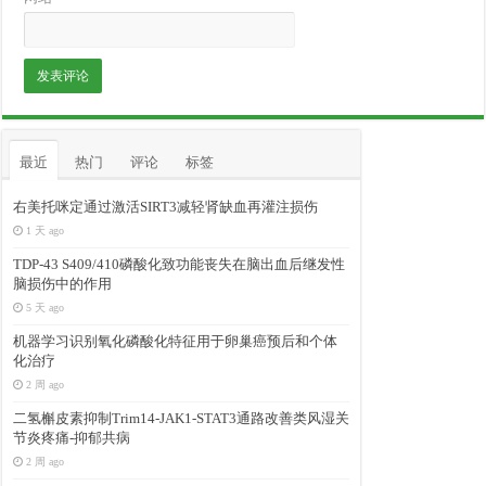
最近
热门
评论
标签
右美托咪定通过激活SIRT3减轻肾缺血再灌注损伤
1 天 ago
TDP-43 S409/410磷酸化致功能丧失在脑出血后继发性
脑损伤中的作用
5 天 ago
机器学习识别氧化磷酸化特征用于卵巢癌预后和个体
化治疗
2 周 ago
二氢槲皮素抑制Trim14-JAK1-STAT3通路改善类风湿关
节炎疼痛-抑郁共病
2 周 ago