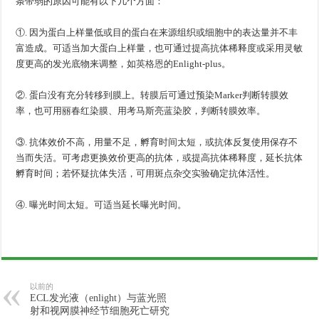
条带弱的原因可能有以下几个方面：
①. 因为蛋白上样量低或目的蛋白在来源组织或细胞中的表达量并不丰
富造成。可适当加大蛋白上样量，也可通过提高抗体稀释度或采用灵敏
度更高的发光底物来调整，如
英格恩
的Enlight-plus。
②. 蛋白没有充分转移到膜上。转膜后可通过预染Marker判断转膜效
率，也可用丽春红染膜、用考马斯亮蓝染胶，判断转膜效率。
③. 抗体效价不高，用量不足，孵育时间太短，或抗体反复使用保存不
当而失活。可考虑更换效价更高的抗体，或提高抗体稀释度，延长抗体
孵育时间；若怀疑抗体失活，可用斑点杂交实验确定抗体活性。
④. 曝光时间太短。可适当延长曝光时间。
以前的
ECL发光液（enlight）与蓝光照
射和视网膜神经节细胞死亡研究