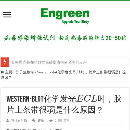
英格恩产品在一些常见肺部疾病研究中的应用
目前国内有哪些好的科研交流平台？
E
C
L
主页
/
分子生物学
/
Western-blot化学发光
时，胶片上条带很弱是什么
原因？
E
C
L
Western-blot化学发光
时，胶
片上条带很弱是什么原因？
英格恩生物
评论
2,881 查看