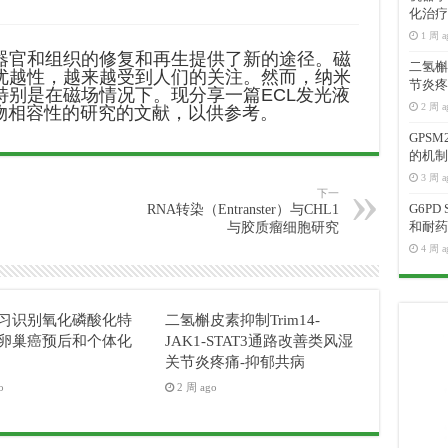
化治疗
1 周 a
器官和组织的修复和再生提供了新的途径。磁
二氢槲皮
优越性，越来越受到人们的关注。然而，纳米
节炎疼
特别是在磁场情况下。现分享一篇ECL发光液
2 周 a
石生物相容性的研究的文献，以供参考。
GPS
的机制
3 周 a
下一
G6P
RNA转染（Entranster）与CHL1
和耐药
与胶质瘤细胞研究
4 周 a
习识别氧化磷酸化特
二氢槲皮素抑制Trim14-
卵巢癌预后和个体化
JAK1-STAT3通路改善类风湿
关节炎疼痛-抑郁共病
o
2 周 ago