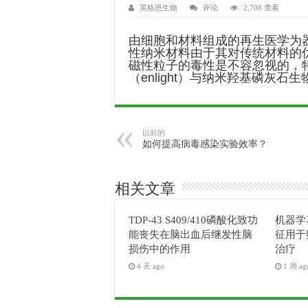
英格恩生物
评论
2,708 查看
由细胞和材料组成的再生医学为
性纳米材料由于其对传统材料的
磁性粒子的毒性是不容忽视的，
（enlight）与纳米羟基磷灰
以前的
如何提高病毒感染实验效率？
相关文章
TDP-43 S409/410磷酸化致功
机器学
能丧失在脑出血后继发性脑
征用于
损伤中的作用
治疗
4 天 ago
1 周 ag