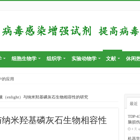
学
细胞生物学
组织学
实验动物学
文献
休闲
中的应用
液（enlight）与纳米羟基磷灰石生物相容性的研究
最近
TDP
ht）与纳米羟基磷灰石生物相容性
脑损伤
4 天 a
机器学