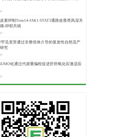
go
素抑制Trim14-JAK1-STAT3通路改善类风湿关
痛-抑郁共病
go
M2罕见变异通过非整倍体介导的复发性自然流产
研究
go
D SUMO化通过代谢重编程促进肝癌氧化应激适应
go