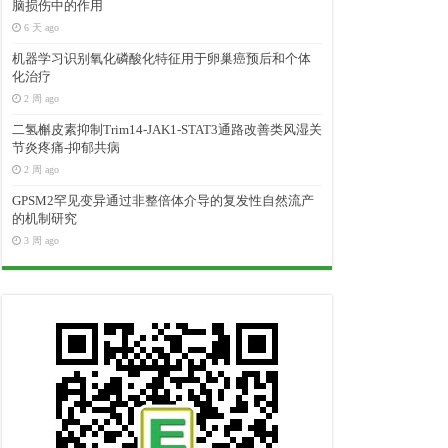
脑损伤中的作用
6 天 ago
机器学习识别氧化磷酸化特征用于卵巢癌预后和个体
化治疗
2 周 ago
二氢槲皮素抑制Trim14-JAK1-STAT3通路改善类风湿关
节炎疼痛-抑郁共病
2 周 ago
GPSM2罕见变异通过非整倍体介导的复发性自然流产
的机制研究
3 周 ago