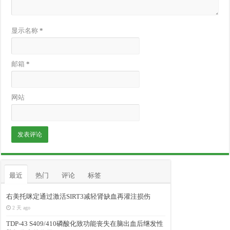
显示名称
*
邮箱
*
网站
最近
热门
评论
标签
右美托咪定通过激活SIRT3减轻肾缺血再灌注损伤
2 天 ago
TDP-43 S409/410磷酸化致功能丧失在脑出血后继发性