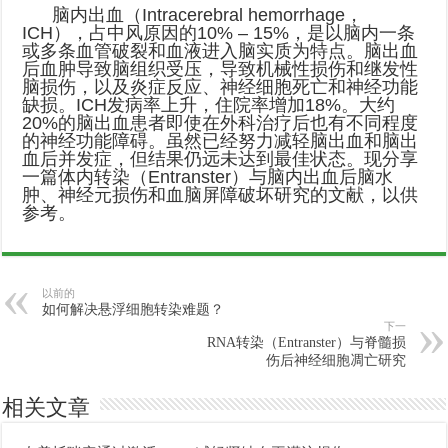
脑内出血（Intracerebral hemorrhage，
ICH），占中风原因的10% – 15%，是以脑内一条
或多条血管破裂和血液进入脑实质为特点。脑出血
后血肿导致脑组织受压，导致机械性损伤和继发性
脑损伤，以及炎症反应、神经细胞死亡和神经功能
缺损。ICH发病率上升，住院率增加18%。大约
20%的脑出血患者即使在外科治疗后也有不同程度
的神经功能障碍。虽然已经努力减轻脑出血和脑出
血后并发症，但结果仍远未达到最佳状态。现分享
一篇体内转染（Entranster）与脑内出血后脑水
肿、神经元损伤和血脑屏障破坏研究的文献，以供
参考。
以前的
如何解决悬浮细胞转染难题？
下一
RNA转染（Entranster）与脊髓损
伤后神经细胞凋亡研究
相关文章