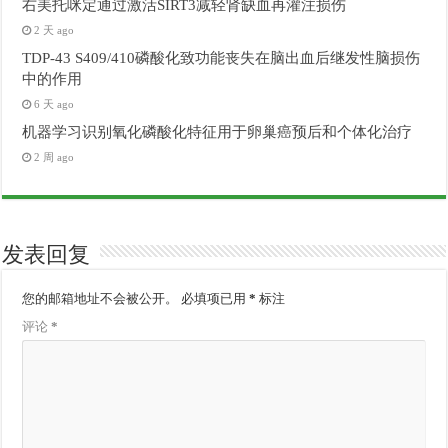
右美托咪定通过激活SIRT3减轻肾缺血再灌注损伤
2 天 ago
TDP-43 S409/410磷酸化致功能丧失在脑出血后继发性脑损伤
中的作用
6 天 ago
机器学习识别氧化磷酸化特征用于卵巢癌预后和个体化治疗
2 周 ago
发表回复
您的邮箱地址不会被公开。
必填项已用
*
标注
评论
*