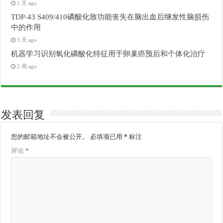
1 天 ago
TDP-43 S409/410磷酸化致功能丧失在脑出血后继发性脑损伤
中的作用
5 天 ago
机器学习识别氧化磷酸化特征用于卵巢癌预后和个体化治疗
2 周 ago
发表回复
您的邮箱地址不会被公开。
必填项已用
*
标注
评论
*