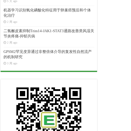
5 天 ago
机器学习识别氧化磷酸化特征用于卵巢癌预后和个体
化治疗
2 周 ago
二氢槲皮素抑制Trim14-JAK1-STAT3通路改善类风湿关
节炎疼痛-抑郁共病
2 周 ago
GPSM2罕见变异通过非整倍体介导的复发性自然流产
的机制研究
3 周 ago