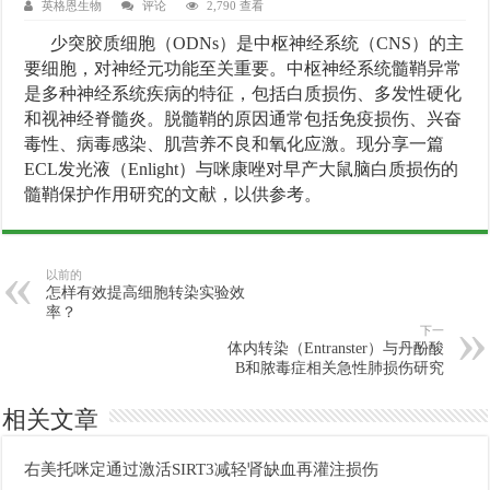
英格恩生物
评论
2,790 查看
少突胶质细胞（ODNs）是中枢神经系统（CNS）的主
要细胞，对神经元功能至关重要。中枢神经系统髓鞘异常
是多种神经系统疾病的特征，包括白质损伤、多发性硬化
和视神经脊髓炎。脱髓鞘的原因通常包括免疫损伤、兴奋
毒性、病毒感染、肌营养不良和氧化应激。现分享一篇
ECL发光液（Enlight）与咪康唑对早产大鼠脑白质损伤的
髓鞘保护作用研究的文献，以供参考。
以前的
怎样有效提高细胞转染实验效
率？
下一
体内转染（Entranster）与丹酚酸
B和脓毒症相关急性肺损伤研究
相关文章
右美托咪定通过激活SIRT3减轻肾缺血再灌注损伤