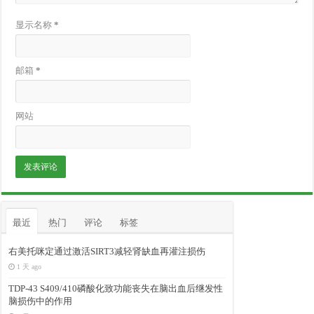
显示名称
*
邮箱
*
网站
最近
热门
评论
标签
右美托咪定通过激活SIRT3减轻肾缺血再灌注损伤
1 天 ago
TDP-43 S409/410磷酸化致功能丧失在脑出血后继发性
脑损伤中的作用