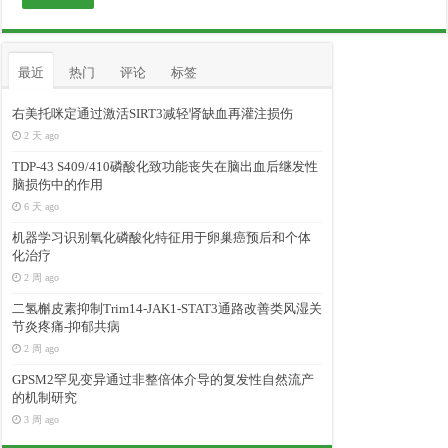
最近
热门
评论
标签
右美托咪定通过激活SIRT3减轻肾缺血再灌注损伤
2 天 ago
TDP-43 S409/410磷酸化致功能丧失在脑出血后继发性
脑损伤中的作用
6 天 ago
机器学习识别氧化磷酸化特征用于卵巢癌预后和个体
化治疗
2 周 ago
二氢槲皮素抑制Trim14-JAK1-STAT3通路改善类风湿关
节炎疼痛-抑郁共病
2 周 ago
GPSM2罕见变异通过非整倍体介导的复发性自然流产
的机制研究
3 周 ago