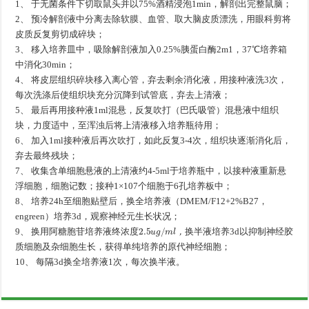
1、 于无菌条件下切取鼠头并以75%酒精浸泡1min，解剖出完整鼠脑；
2、 预冷解剖液中分离去除软膜、血管、取大脑皮质漂洗，用眼科剪将
皮质反复剪切成碎块；
3、 移入培养皿中，吸除解剖液加入0.25%胰蛋白酶2m1，37℃培养箱
中消化30min；
4、 将皮层组织碎块移入离心管，弃去剩余消化液，用接种液洗3次，
每次洗涤后使组织块充分沉降到试管底，弃去上清液；
5、 最后再用接种液1ml混悬，反复吹打（巴氏吸管）混悬液中组织
块，力度适中，至浑浊后将上清液移入培养瓶待用；
6、 加入1ml接种液后再次吹打，如此反复3-4次，组织块逐渐消化后，
弃去最终残块；
7、 收集含单细胞悬液的上清液约4-5ml于培养瓶中，以接种液重新悬
浮细胞，细胞记数；接种1×107个细胞于6孔培养板中；
8、 培养24h至细胞贴壁后，换全培养液（DMEM/F12+2%B27，
engreen）培养3d，观察神经元生长状况；
终
浓
度
2.5
u
g
/
m
l
，
换
半
液
9、 换用阿糖胞苷培养液
培养3d以抑制神经胶
终
浓
度
，
换
半
液
质细胞及杂细胞生长，获得单纯培养的原代神经细胞；
10、 每隔3d换全培养液1次，每次换半液。