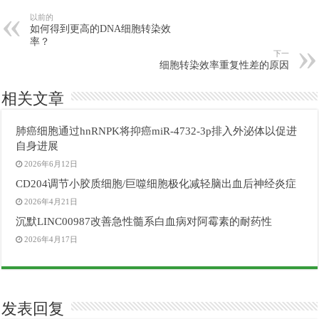
以前的
如何得到更高的DNA细胞转染效
率？
下一
细胞转染效率重复性差的原因
相关文章
肺癌细胞通过hnRNPK将抑癌miR-4732-3p排入外泌体以促进
自身进展
2026年6月12日
CD204调节小胶质细胞/巨噬细胞极化减轻脑出血后神经炎症
2026年4月21日
沉默LINC00987改善急性髓系白血病对阿霉素的耐药性
2026年4月17日
发表回复