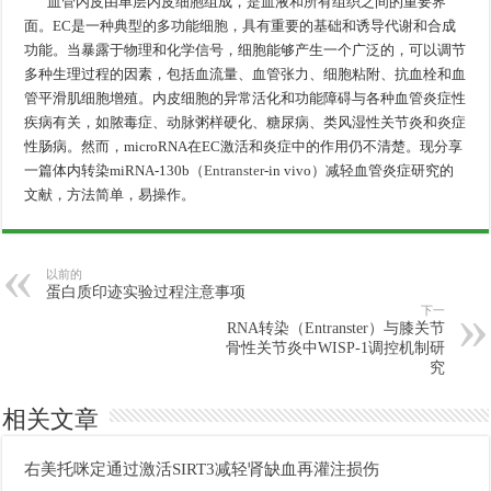
血管内皮由单层内皮细胞组成，是血液和所有组织之间的重要界
面。EC是一种典型的多功能细胞，具有重要的基础和诱导代谢和合成
功能。当暴露于物理和化学信号，细胞能够产生一个广泛的，可以调节
多种生理过程的因素，包括血流量、血管张力、细胞粘附、抗血栓和血
管平滑肌细胞增殖。内皮细胞的异常活化和功能障碍与各种血管炎症性
疾病有关，如脓毒症、动脉粥样硬化、糖尿病、类风湿性关节炎和炎症
性肠病。然而，microRNA在EC激活和炎症中的作用仍不清楚。现分享
一篇体内转染miRNA-130b（
Entranster
-in vivo）减轻血管炎症研究的
文献，方法简单，易操作。
以前的
蛋白质印迹实验过程注意事项
下一
RNA转染（Entranster）与膝关节
骨性关节炎中WISP-1调控机制研
究
相关文章
右美托咪定通过激活SIRT3减轻肾缺血再灌注损伤