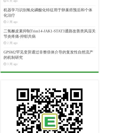
6 天 ago
机器学习识别氧化磷酸化特征用于卵巢癌预后和个体
化治疗
2 周 ago
二氢槲皮素抑制Trim14-JAK1-STAT3通路改善类风湿关
节炎疼痛-抑郁共病
2 周 ago
GPSM2罕见变异通过非整倍体介导的复发性自然流产
的机制研究
3 周 ago