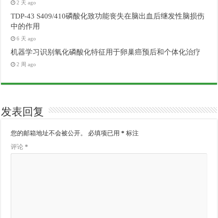
2 天 ago
TDP-43 S409/410磷酸化致功能丧失在脑出血后继发性脑损伤
中的作用
6 天 ago
机器学习识别氧化磷酸化特征用于卵巢癌预后和个体化治疗
2 周 ago
发表回复
您的邮箱地址不会被公开。
必填项已用
*
标注
评论
*