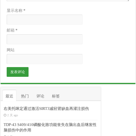
显示名称
*
邮箱
*
网站
最近
热门
评论
标签
右美托咪定通过激活SIRT3减轻肾缺血再灌注损伤
2 天 ago
TDP-43 S409/410磷酸化致功能丧失在脑出血后继发性
脑损伤中的作用