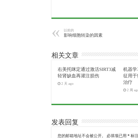
以前的
影响细胞转染的因素
相关文章
右美托咪定通过激活SIRT3减
机器学
轻肾缺血再灌注损伤
征用于
治疗
2 天 ago
2 周 ag
发表回复
您的邮箱地址不会被公开。
必填项已用
*
标