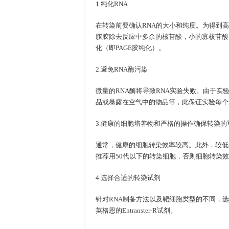
1.纯化RNA
在转染前要确认RNA的大小和纯度。为得到高
胺胶除去反应中多余的核苷酸，小的寡核苷酸
化（即PAGE胶纯化）。
2.避免RNA酶污染
微量的RNA酶将导致RNA实验失败。由于实
品或暴露在空气中的物品等，此保证实验每个
3.健康的细胞培养物和严格的操作确保转染的
通常，健康的细胞转染效率较高。此外，较低
推荐用50代以下的转染细胞，否则细胞转染
4.选择合适的转染试剂
针对RNA制备方法以及靶细胞类型的不同，
英格恩的
Entranster
-R试剂。