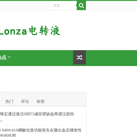
热点
热门
评论
标签
咪定通过激活SIRT3减轻肾缺血再灌注损伤
go
-43 S409/410磷酸化致功能丧失在脑出血后继发性
中的作用