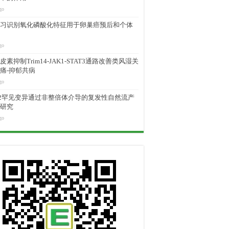
go
习识别氧化磷酸化特征用于卵巢癌预后和个体
go
素抑制Trim14-JAK1-STAT3通路改善类风湿关
痛-抑郁共病
go
M2罕见变异通过非整倍体介导的复发性自然流产
研究
go