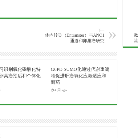
下一
微
体内转染（Entranster）与ANO1
流
通道和卵巢癌研究
习识别氧化磷酸化特
G6PD SUMO化通过代谢重编
卵巢癌预后和个体化
程促进肝癌氧化应激适应和
耐药
o
4 周 ago
注