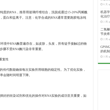
6 天 a
机器学
纯度的RNA，推荐用玻璃纤维结合，洗脱或通过15-20%丙烯酰
化治疗
，蛋白和盐离子。注意：化学合成的RNA通常需要跑胶电泳纯
2 周 a
二氢槲皮
节炎疼
2 周 a
验环境中RNA酶普遍存在，如皮肤，头发，所有徒手接触过的物
GPS
步骤不受RNA酶污染非常重要。
的机制
3 周 a
重复性
的传代数能确保每次实验所用细胞的稳定性。为了优化实验，
效率会随时间明显下降。
选择好的转染试剂和优化的操作对RNA实验的成功至关重要，如