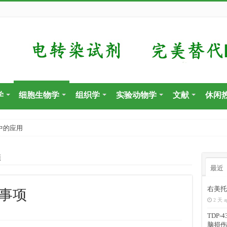
学
细胞生物学
组织学
实验动物学
文献
休闲
中的应用
项
最近
右美托
意事项
2 天 a
TDP
脑损伤