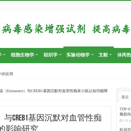
学
细胞生物学
组织学
实验动物学
文献
休闲
中的应用
染（Entranster）与CREB1基因沉默对血管性痴呆小鼠认知功能障
最近
TDP
脑损伤
er）与CREB1基因沉默对血管性痴
4 天 a
的影响研究
机器学