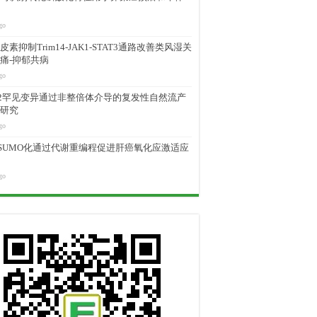
go
素抑制Trim14-JAK1-STAT3通路改善类风湿关
痛-抑郁共病
go
M2罕见变异通过非整倍体介导的复发性自然流产
研究
go
D SUMO化通过代谢重编程促进肝癌氧化应激适应
go