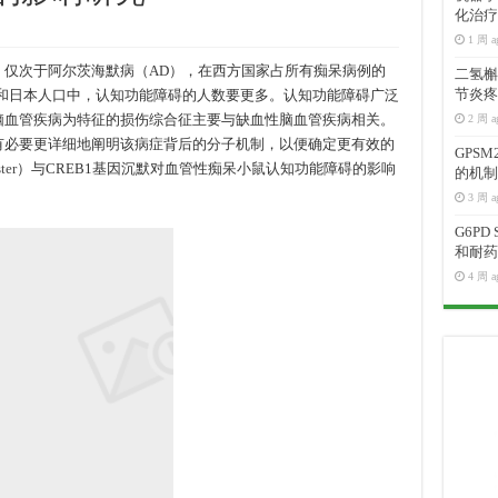
化治疗
1 周 a
，仅次于阿尔茨海默病（AD），在西方国家占所有痴呆病例的
二氢槲皮
节炎疼
国和日本人口中，认知功能障碍的人数要更多。认知功能障碍广泛
脑血管疾病为特征的损伤综合征主要与缺血性脑血管疾病相关。
2 周 a
有必要更详细地阐明该病症背后的分子机制，以便确定更有效的
GPS
ter
）与CREB1基因沉默对血管性痴呆小鼠认知功能障碍的影响
的机制
3 周 a
G6P
和耐药
4 周 a