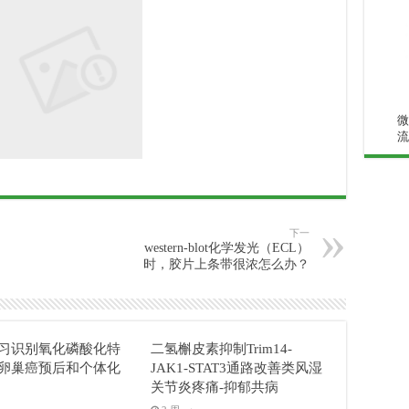
微
流
下一
western-blot化学发光（ECL）
时，胶片上条带很浓怎么办？
习识别氧化磷酸化特
二氢槲皮素抑制Trim14-
卵巢癌预后和个体化
JAK1-STAT3通路改善类风湿
关节炎疼痛-抑郁共病