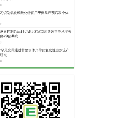
go
习识别氧化磷酸化特征用于卵巢癌预后和个体
go
素抑制Trim14-JAK1-STAT3通路改善类风湿关
痛-抑郁共病
go
M2罕见变异通过非整倍体介导的复发性自然流产
研究
go