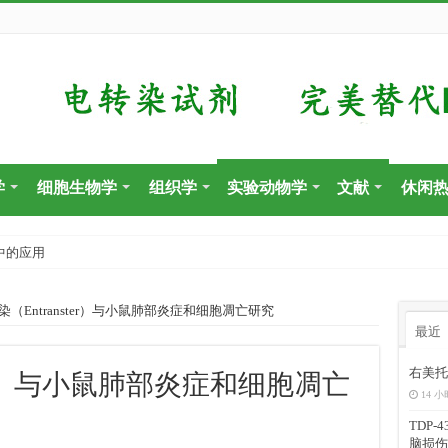
学
细胞生物学
组织学
实验动物学
文献
休闲
中的应用
染（Entranster）与小鼠肺部炎症和细胞凋亡研究
最近
右美托
ster）与小鼠肺部炎症和细胞凋亡
14 小
TDP
脑损伤