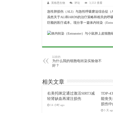
英格恩生物
评论
3,553 查看
急性肺损伤（ALI）与急性呼吸窘迫综合征（
虽然关于ALI和ARDS的治疗策略和相关的
巨额的医疗成本。现分享一篇体内转染（
Entr
以前的
为什么我的细胞电转染实验做不
好？
相关文章
右美托咪定通过激活SIRT3减
TDP-4
轻肾缺血再灌注损伤
能丧失
损伤中
14 小时 ago
5 天 ag