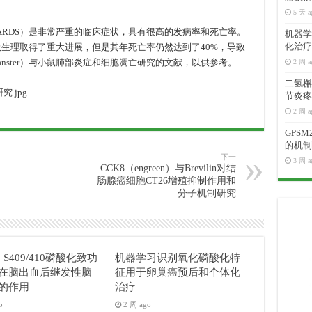
5 天 a
ARDS）是非常严重的临床症状，具有很高的发病率和死亡率。
机器学
化治疗
呼吸生理取得了重大进展，但是其年死亡率仍然达到了40%，导致
anster
）与小鼠肺部炎症和细胞凋亡研究的文献，以供参考。
2 周 a
二氢槲皮
节炎疼
2 周 a
GPS
的机制
下一
3 周 a
CCK8（engreen）与Brevilin对结
肠腺癌细胞CT26增殖抑制作用和
分子机制研究
3 S409/410磷酸化致功
机器学习识别氧化磷酸化特
在脑出血后继发性脑
征用于卵巢癌预后和个体化
的作用
治疗
o
2 周 ago