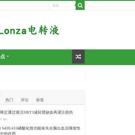
热点
热门
评论
标签
咪定通过激活SIRT3减轻肾缺血再灌注损伤
时 ago
-43 S409/410磷酸化致功能丧失在脑出血后继发性
中的作用