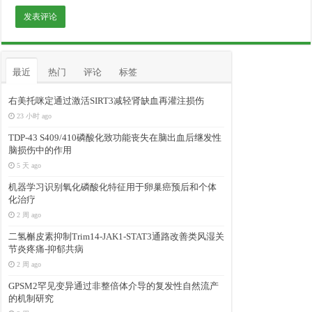
最近
热门
评论
标签
右美托咪定通过激活SIRT3减轻肾缺血再灌注损伤
23 小时 ago
TDP-43 S409/410磷酸化致功能丧失在脑出血后继发性
脑损伤中的作用
5 天 ago
机器学习识别氧化磷酸化特征用于卵巢癌预后和个体
化治疗
2 周 ago
二氢槲皮素抑制Trim14-JAK1-STAT3通路改善类风湿关
节炎疼痛-抑郁共病
2 周 ago
GPSM2罕见变异通过非整倍体介导的复发性自然流产
的机制研究