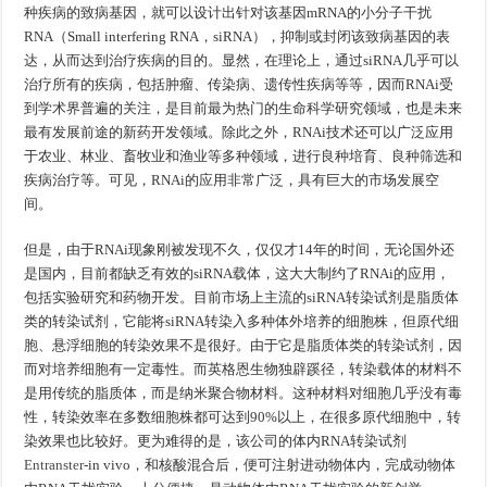
种疾病的致病基因，就可以设计出针对该基因mRNA的小分子干扰
RNA（Small interfering RNA，siRNA），抑制或封闭该致病基因的表
达，从而达到治疗疾病的目的。显然，在理论上，通过siRNA几乎可以
治疗所有的疾病，包括肿瘤、传染病、遗传性疾病等等，因而RNAi受
到学术界普遍的关注，是目前最为热门的生命科学研究领域，也是未来
最有发展前途的新药开发领域。除此之外，RNAi技术还可以广泛应用
于农业、林业、畜牧业和渔业等多种领域，进行良种培育、良种筛选和
疾病治疗等。可见，RNAi的应用非常广泛，具有巨大的市场发展空
间。
但是，由于RNAi现象刚被发现不久，仅仅才14年的时间，无论国外还
是国内，目前都缺乏有效的siRNA载体，这大大制约了RNAi的应用，
包括实验研究和药物开发。目前市场上主流的siRNA转染试剂是脂质体
类的转染试剂，它能将siRNA转染入多种体外培养的细胞株，但原代细
胞、悬浮细胞的转染效果不是很好。由于它是脂质体类的转染试剂，因
而对培养细胞有一定毒性。而英格恩生物独辟蹊径，转染载体的材料不
是用传统的脂质体，而是纳米聚合物材料。这种材料对细胞几乎没有毒
性，转染效率在多数细胞株都可达到90%以上，在很多原代细胞中，转
染效果也比较好。更为难得的是，该公司的体内RNA转染试剂
Entranster
-in vivo，和核酸混合后，便可注射进动物体内，完成动物体