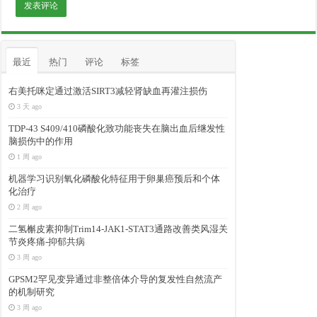
最近
热门
评论
标签
右美托咪定通过激活SIRT3减轻肾缺血再灌注损伤
3 天 ago
TDP-43 S409/410磷酸化致功能丧失在脑出血后继发性
脑损伤中的作用
1 周 ago
机器学习识别氧化磷酸化特征用于卵巢癌预后和个体
化治疗
2 周 ago
二氢槲皮素抑制Trim14-JAK1-STAT3通路改善类风湿关
节炎疼痛-抑郁共病
3 周 ago
GPSM2罕见变异通过非整倍体介导的复发性自然流产
的机制研究
3 周 ago