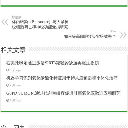
以前的
体内转染（Entranster）与大鼠神
经细胞凋亡和神经功能受损研究
下一
如何提高细胞转染实验效率？
相关文章
右美托咪定通过激活SIRT3减轻肾缺血再灌注损伤
3 天 ago
机器学习识别氧化磷酸化特征用于卵巢癌预后和个体化治疗
2 周 ago
G6PD SUMO化通过代谢重编程促进肝癌氧化应激适应和耐药
4 周 ago