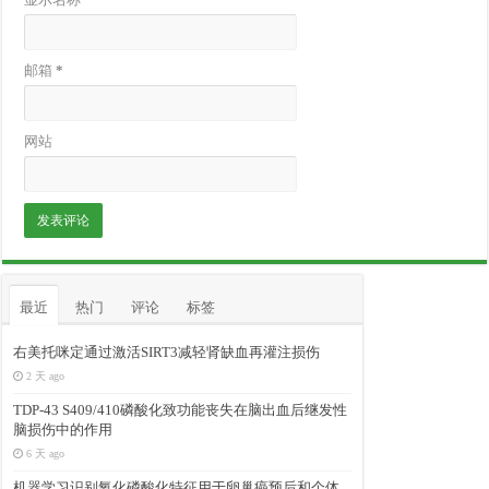
邮箱
*
网站
最近
热门
评论
标签
右美托咪定通过激活SIRT3减轻肾缺血再灌注损伤
2 天 ago
TDP-43 S409/410磷酸化致功能丧失在脑出血后继发性
脑损伤中的作用
6 天 ago
机器学习识别氧化磷酸化特征用于卵巢癌预后和个体