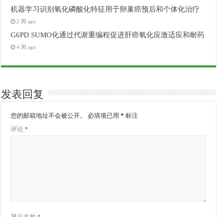
机器学习识别氧化磷酸化特征用于卵巢癌预后和个体化治疗
2 周 ago
G6PD SUMO化通过代谢重编程促进肝癌氧化应激适应和耐药
4 周 ago
发表回复
您的邮箱地址不会被公开。
必填项已用
*
标注
评论
*
显示名称
*