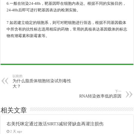
6.一般在转染24-48h，靶基因即在细胞内表达。根据不同的实验目的，
24-48h后即可进行靶基因表达的检测实验。
7.如若建立稳定的细胞系，则可对靶细胞进行筛选，根据不同基因载体
中所含有的抗性标志选用相应的药物，常用的真核表达基因载体的标志
物有潮霉素和新霉素等。
以前的
为什么脂质体细胞转染试剂毒性
大？
下一
RNA转染效率低的原因
相关文章
右美托咪定通过激活SIRT3减轻肾缺血再灌注损伤
2 天 ago