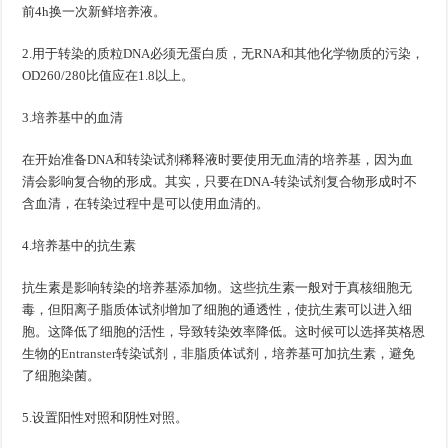
前4h换一次新鲜培养液。
2.用于转染的质粒DNA必须无蛋白质，无RNA和其他化学物质的污染，
OD260/280比值应在1.8以上。
3.培养基中的血清
在开始准备DNA和转染试剂稀释液时要使用无血清的培养基，因为血
清会影响复合物的形成。其实，只要在DNA-转染试剂复合物形成时不
含血清，在转染过程中是可以使用血清的。
4.培养基中的抗生素
抗生素是影响转染的培养基添加物。这些抗生素一般对于真核细胞无
毒，但阳离子脂质体试剂增加了细胞的通透性，使抗生素可以进入细
胞。这降低了细胞的活性，导致转染效率降低。这时候可以选择英格恩
生物的
Entranster
转染试剂，非脂质体试剂，培养基可加抗生素，避免
了细胞染菌。
5.设置阳性对照和阴性对照。