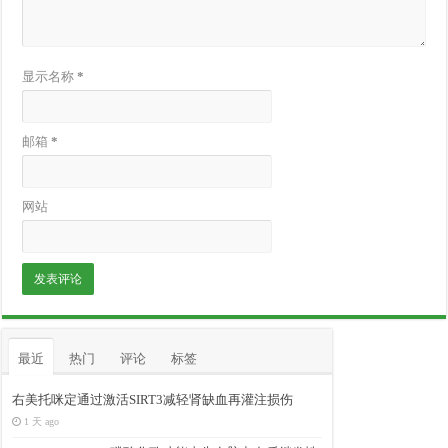
显示名称
*
邮箱
*
网站
最近
热门
评论
标签
右美托咪定通过激活SIRT3减轻肾缺血再灌注损伤
1 天 ago