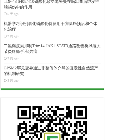
TDP-43 S409/410磷酸化致功能丧失在脑出血后继发性
脑损伤中的作用
5 天 ago
机器学习识别氧化磷酸化特征用于卵巢癌预后和个体
化治疗
2 周 ago
二氢槲皮素抑制Trim14-JAK1-STAT3通路改善类风湿关
节炎疼痛-抑郁共病
2 周 ago
GPSM2罕见变异通过非整倍体介导的复发性自然流产
的机制研究
3 周 ago