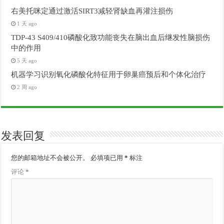
右美托咪定通过激活SIRT3减轻肾缺血再灌注损伤
1 天 ago
TDP-43 S409/410磷酸化致功能丧失在脑出血后继发性脑损伤
中的作用
5 天 ago
机器学习识别氧化磷酸化特征用于卵巢癌预后和个体化治疗
2 周 ago
发表回复
您的邮箱地址不会被公开。
必填项已用
*
标注
评论
*