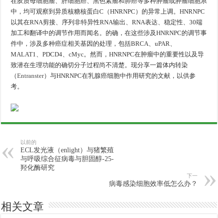
在胶质母细胞瘤、肝细胞癌、黑色素瘤和肺癌等多种肿瘤或肿瘤细胞系
中，均可观察到异质核糖核蛋白C（HNRNPC）的异常上调。HNRNPC
以其在RNA剪接、序列非特异性RNA输出、RNA表达、稳定性、30端
加工和翻译中的调节作用而闻名。的确，在这些涉及HNRNPC的调节事
件中，涉及多种癌症相关基因的处理，包括BRCA、uPAR、
MALAT1、PDCD4、cMyc。然而，HNRNPC在肿瘤中的重要性以及导
致潜在生理功能的确切分子过程尚不清楚。现分享一篇体内转染
（
Entranster
）与HNRNPC在乳腺癌细胞中作用研究的文献，以供参
考。
以前的
ECL发光液（enlight）与猪繁殖
与呼吸综合征病毒与胆固醇-25-
羟化酶研究
下一
病毒感染细胞效率低怎么办？
相关文章