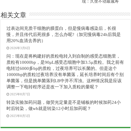
现：久坐不动最减寿
相关文章
过表达间充质干细胞的膜蛋白，但是慢病毒感染后，长很
慢，并且传代后死很多，怎么办呢?（加完慢病毒24h后我是
用20%血清去养的）
2026年3月6日
问：现在是将构建好的质粒电转入到自制的感受态细胞里，
质粒有10000bp，是90μL感受态细胞中加3.5μ质粒。我之前有
电转过6000多bp的质粒，过夜培养可以长菌的。但是这个
10000bp的质粒过夜培养没有单菌落，延长培养时间后有个别
单菌落，但是挑单菌落到LB中并不浑浊。这种情况我是应该
调整一下电转程序还是改一下加入质粒的量呢？
2025年8月7日
转染实验加药问题，做荧光定量是不是铺板的时候加药24小
时后转染，做wb就是转染12小时后加药呢？
2025年8月5日