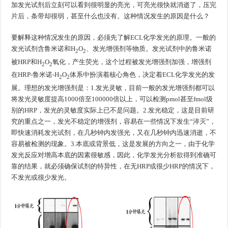
加发光试剂后立刻可以看到很明显的亮光，可亮光很快就消逝了，压完
片后，条带却很弱，甚至什么也没有。这种情况发生的原因是什么？
要解释这种情况发生的原因，必须先了解ECL化学发光的原理。一般的
发光试剂含鲁米诺和H
O
、发光增强剂等物质。发光试剂中的鲁米诺
2
2
被HRP和H
O
氧化，产生荧光，这个过程被发光增强剂加强，增强剂
2
2
在HRP-鲁米诺-H
O
体系中扮演着核心角色，决定着ECL化学发光的发
2
2
展。理想的发光增强剂是：1.发光灵敏，目前一般的发光增强剂都可以
将发光灵敏度提高1000倍至100000倍以上，可以检测pmol甚至fmol级
别的HRP，发光的灵敏度实际上已不是问题。2.发光稳定，这是目前研
究的重点之一，发光不稳定的增强剂，容易在一些情况下发生“淬灭”，
即快速消耗发光试剂，在几秒钟内发强光，又在几秒钟内迅速消逝，不
容易被检测的现象。3.本底或背景低，这是发展的方向之一，由于化学
发光反应对增高本底的因素很敏感，因此，化学发光分析欲得到准确可
靠的结果，就必须确保试剂的特异性，在无HRP或很少HRP的情况下，
不发光或很少发光。