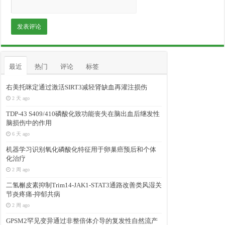
最近
热门
评论
标签
右美托咪定通过激活SIRT3减轻肾缺血再灌注损伤
2 天 ago
TDP-43 S409/410磷酸化致功能丧失在脑出血后继发性
脑损伤中的作用
6 天 ago
机器学习识别氧化磷酸化特征用于卵巢癌预后和个体
化治疗
2 周 ago
二氢槲皮素抑制Trim14-JAK1-STAT3通路改善类风湿关
节炎疼痛-抑郁共病
2 周 ago
GPSM2罕见变异通过非整倍体介导的复发性自然流产