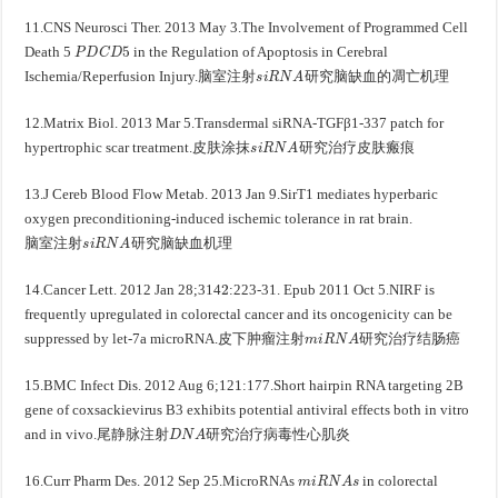
11.CNS Neurosci Ther. 2013 May 3.The Involvement of Programmed Cell
P
D
C
D
5
Death 5
in the Regulation of Apoptosis in Cerebral
脑
室
注
射
s
i
R
N
A
研
究
脑
缺
血
的
凋
亡
机
理
Ischemia/Reperfusion Injury.
脑
室
注
射
研
究
脑
缺
血
的
凋
亡
机
理
12.Matrix Biol. 2013 Mar 5.Transdermal siRNA-TGFβ1-337 patch for
皮
肤
涂
抹
s
i
R
N
A
研
究
治
疗
皮
肤
瘢
痕
hypertrophic scar treatment.
皮
肤
涂
抹
研
究
治
疗
皮
肤
瘢
痕
13.J Cereb Blood Flow Metab. 2013 Jan 9.SirT1 mediates hyperbaric
oxygen preconditioning-induced ischemic tolerance in rat brain.
脑
室
注
射
s
i
R
N
A
研
究
脑
缺
血
机
理
脑
室
注
射
研
究
脑
缺
血
机
理
2
14.Cancer Lett. 2012 Jan 28;314
:223-31. Epub 2011 Oct 5.NIRF is
frequently upregulated in colorectal cancer and its oncogenicity can be
皮
下
肿
瘤
注
射
m
i
R
N
A
研
究
治
疗
结
肠
癌
suppressed by let-7a microRNA.
皮
下
肿
瘤
注
射
研
究
治
疗
结
肠
癌
1
15.BMC Infect Dis. 2012 Aug 6;12
:177.Short hairpin RNA targeting 2B
gene of coxsackievirus B3 exhibits potential antiviral effects both in vitro
尾
静
脉
注
射
D
N
A
研
究
治
疗
病
毒
性
心
肌
炎
and in vivo.
尾
静
脉
注
射
研
究
治
疗
病
毒
性
心
肌
炎
m
i
R
N
A
s
16.Curr Pharm Des. 2012 Sep 25.MicroRNAs
in colorectal