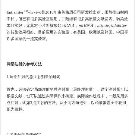
TM
Entranster
-in vivo是2010年由英格恩公司研发推出的，虽然推出时间
不长，但已有很多实验室应用，并陆续有很多高质量文献发表。转染效
如
s
i
R
N
A
，
m
i
R
N
A
，
m
i
m
i
c
,
i
n
h
i
b
i
t
o
r
果非常好，尤其对小片断核酸
如
，
，
的转染效果很好。目前应用的实验室，有美国、欧洲以及韩国、中国等
许多国家的一流实验室。
局部注射的参考方法
1.局部注射的总注射剂量的确定
首先，必须确定局部注射的总注射量（最终注射量）。这个注射量可以
根据文献，也可以通过实际操作来确定。实际操作过程中，一般采用多
点注射，比如3点注射的方法。从不同方向进针，以药液覆盖全部靶组
织为目标。
2.各组分剂量的确定