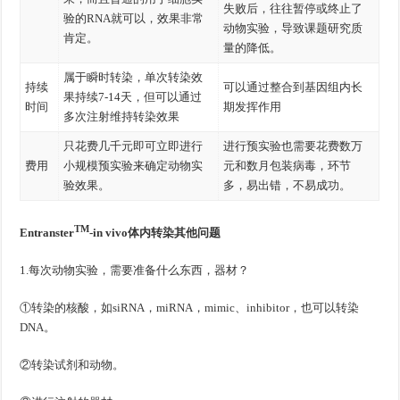
失败后，往往暂停或终止了
验的RNA就可以，效果非常
动物实验，导致课题研究质
肯定。
量的降低。
属于瞬时转染，单次转染效
持续
可以通过整合到基因组内长
果持续7-14天，但可以通过
时间
期发挥作用
多次注射维持转染效果
只花费几千元即可立即进行
进行预实验也需要花费数万
费用
小规模预实验来确定动物实
元和数月包装病毒，环节
验效果。
多，易出错，不易成功。
TM
Entranster
-in vivo
体内转染其他问题
1.每次动物实验，需要准备什么东西，器材？
①转染的核酸，如siRNA，miRNA，mimic、inhibitor，也可以转染
DNA。
②转染试剂和动物。