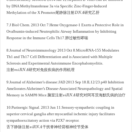
by DNA Methyltransferase 3a via Specific Zinc-Finger-Induced
尾
静
脉
注
射
D
N
A
研
究
乙
肝
Methylation of the X Promoter
尾
静
脉
注
射
研
究
乙
肝
7.J Biol Chem. 2013 Oct 7.Heme Oxygenase-1 Exerts a Protective Role in
Ovalbumin-induced Neutrophilic Airway Inflammation by Inhibiting
肺
过
敏
性
哮
喘
Response in the Immune Cells Th17.
肺
过
敏
性
哮
喘
8.Journal of Neuroimmunology 2013 Oct 8.MicroRNA-155 Modulates
Th1 and Th17 Cell Differentiation and is Associated with Multiple
Sclerosis and Experimental Autoimmune Encephalomyelitis.
注
射
m
i
R
N
A
研
究
对
免
疫
疾
病
的
作
用
机
理
注
射
研
究
对
免
疫
疾
病
的
作
用
机
理
9.Journal of Alzheimer’s disease:JAD 2013 Sep 18.IL12/23 p40 Inhibition
Ameliorates Alzheimer’s Disease-Associated Neuropathology and Spatial
脑
室
注
射
s
i
R
N
A
研
究
对
阿
耳
茨
海
默
氏
病
的
治
疗
Memory in SAMP8 Mice.
脑
室
注
射
研
究
对
阿
耳
茨
海
默
氏
病
的
治
疗
10.Purinergic Signal. 2013 Jun 11.Sensory-sympathetic coupling in
superior cervical ganglia after myocardial ischemic injury facilitates
sympathoexcitatory action via P2X7 receptor.
舌
下
静
脉
注
射
s
i
R
N
A
干
扰
脊
神
经
背
根
神
经
节
受
体
舌
下
静
脉
注
射
干
扰
脊
神
经
背
根
神
经
节
受
体