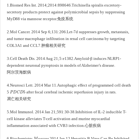
1.Biomed Res Int. 2014;2014:898646.Trichinella spiralis excretory-
secretory products protect against polymicrobial sepsis by suppressing
免
疫
系
统
MyD88 via mannose receptor.
免
疫
系
统
1
2.Mol Cancer. 2014 Sep 6;13
:206.Let-7d suppresses growth, metastasis,
and tumor macrophage infiltration in renal cell carcinoma by targeting
肿
瘤
相
关
研
究
COL3A1 and CCL7.
肿
瘤
相
关
研
究
3.Cell Death Dis. 2014 Aug 21;5:e1382.Amyloid-β induces NLRP1-
dependent neuronal pyroptosis in models of Alzheimer’s disease.
阿
尔
茨
海
默
病
阿
尔
茨
海
默
病
4.Neurosci Lett. 2014 Mar 11.Autophagic effect of programmed cell death
P
D
C
D
5
5
after focal cerebral ischemic reperfusion injury in rats.
凋
亡
相
关
研
究
凋
亡
相
关
研
究
1
5.Mol Immunol. 2014 Jan 21;59
:30-38.Inhibition of IL-2 inducible T-
cell kinase alleviates T-cell activation and murine myocardial
心
脏
疾
病
inflammation associated with CVB3 infection.
心
脏
疾
病
M
o
s
c
o
w
6.Biochemistry
2014 Jan 12.Hepatitis B Virus Can Be Inhibited