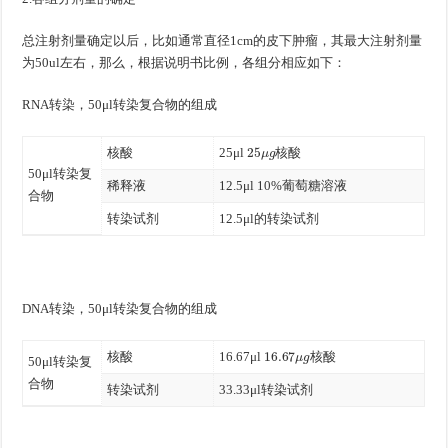
总注射剂量确定以后，比如通常直径1cm的皮下肿瘤，其最大注射剂量
为50ul左右，那么，根据说明书比例，各组分相应如下：
RNA转染，50μl转染复合物的组成
25
μ
g
核酸
25μl
核酸
50μl转染复
稀释液
12.5μl 10%葡萄糖溶液
合物
转染试剂
12.5μl的转染试剂
DNA转染，50μl转染复合物的组成
16.67
μ
g
核酸
16.67μl
核酸
50μl转染复
合物
转染试剂
33.33μl转染试剂