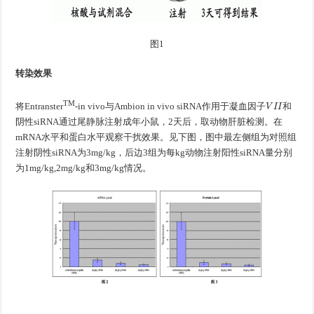
图1
转染效果
作
用
于
凝
血
因
子
V
I
I
TM
将Entranster
-in vivo与Ambion in vivo siRNA
和
作
用
于
凝
血
因
子
阴性siRNA通过尾静脉注射成年小鼠，2天后，取动物肝脏检测。在
mRNA水平和蛋白水平观察干扰效果。见下图，图中最左侧组为对照组
注射阴性siRNA为3mg/kg，后边3组为每kg动物注射阳性siRNA量分别
为1mg/kg,2mg/kg和3mg/kg情况。