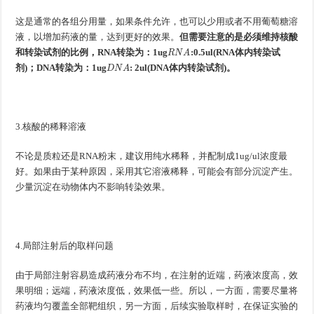
这是通常的各组分用量，如果条件允许，也可以少用或者不用葡萄糖溶
液，以增加药液的量，达到更好的效果。
但需要注意的是必须维持核酸
R
N
A
和转染试剂的比例，
RNA
转染为：
1ug
:0.5ul(RNA
体内转染试
D
N
A
剂
)
；
DNA
转染为：
1ug
: 2ul(DNA
体内转染试剂
)
。
3.核酸的稀释溶液
不论是质粒还是RNA粉末，建议用纯水稀释，并配制成1ug/ul浓度最
好。如果由于某种原因，采用其它溶液稀释，可能会有部分沉淀产生。
少量沉淀在动物体内不影响转染效果。
4.局部注射后的取样问题
由于局部注射容易造成药液分布不均，在注射的近端，药液浓度高，效
果明细；远端，药液浓度低，效果低一些。所以，一方面，需要尽量将
药液均匀覆盖全部靶组织，另一方面，后续实验取样时，在保证实验的