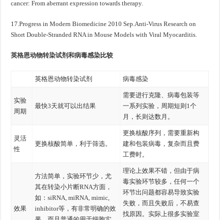
cancer: From aberrant expression towards therapy.
17.Progress in Modern Biomedicine 2010 Sep.Anti-Virus Research on
Short Double-Stranded RNA in Mouse Models with Viral Myocarditis.
英格恩动物转染试剂和病毒感染比较
英格恩动物转染试剂
病毒感染
需要进行克隆、病毒包装等
实验
最快3天就可以出结果
一系列实验，周期短则1个
周期
月，长则达数月。
更换核酸序列，需要重新构
灵活
更换核酸简单，利于筛选。
建和包装病毒，复杂而且费
性
工费时。
理论上效果不错，但由于病
方法简单，实验环节少，尤
毒实验环节较多，任何一个
其在转染小片断RNA方面，
环节出问题都容易导致实验
如：siRNA, miRNA, mimic,
失败，而且失败后，不易查
效果
inhibitor等，有非常明确的效
找原因。实际上很多实验室
果，而且普通的用于细胞实