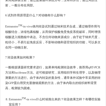
采用尾静脉注射，通过血液循环系统分布，没有特异性；通过局部注
射，一般分布在局部。
6.试剂作用原理是什么？对动物有什么影响？
TM
Entranster
-in vivo体内转染试剂通过纳米技术合成，通过物理作用与
核酸结合，浓缩包裹核酸，从而保护核酸免受免疫系统破坏，同时增强
核酸进入细胞核中表达。不含任何动物来源成分，由于处于纳米尺度，
粒径小，不易引起免疫反应，不影响动物和器官组织的功能，可以多次
在同一动物注射。
7.转染效果如何检测？
一般根据课题研究要求进行，如果单纯检测转染效率，推荐用qRT-PCR
方法和luciferase方法。还可根据研究，采用组织学和生理学，以及物理
测量的方法进行。由于体内转染的复杂性，通常体外试验中常采用的转
染GFP蛋白用荧光显微镜观察的方法，由于体内取出的组织材料背景
高，检测较为困难。
TM
Entranster
-in vivo什么时候推出来的？转染效果怎样？有哪些实验
室应用？