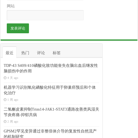
网站
最近
热门
评论
标签
TDP-43 S409/410磷酸化致功能丧失在脑出血后继发性
脑损伤中的作用
4 天 ago
机器学习识别氧化磷酸化特征用于卵巢癌预后和个体
化治疗
1 周 ago
二氢槲皮素抑制Trim14-JAK1-STAT3通路改善类风湿关
节炎疼痛-抑郁共病
2 周 ago
GPSM2罕见变异通过非整倍体介导的复发性自然流产
的机制研究