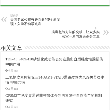
以前的
美国专家公布有关寿命的9个新发
现：久坐不动最减寿
下一
病毒包装方法的突破，让众多实
验室一周内发表高分文章
相关文章
TDP-43 S409/410磷酸化致功能丧失在脑出血后继发性脑损伤
中的作用
4 天 ago
二氢槲皮素抑制Trim14-JAK1-STAT3通路改善类风湿关节炎疼
痛-抑郁共病
2 周 ago
GPSM2罕见变异通过非整倍体介导的复发性自然流产的机制
研究
3 周 ago