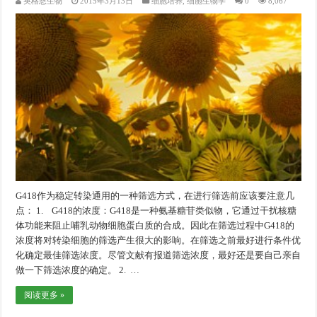
英格恩生物
2015年3月13日
细胞培养
,
细胞生物学
0
8,067
G418作为稳定转染通用的一种筛选方式，在进行筛选前应该要注意几
点： 1. G418的浓度：G418是一种氨基糖苷类似物，它通过干扰核糖
体功能来阻止哺乳动物细胞蛋白质的合成。因此在筛选过程中G418的
浓度将对转染细胞的筛选产生很大的影响。在筛选之前最好进行条件优
化确定最佳筛选浓度。尽管文献有报道筛选浓度，最好还是要自己亲自
做一下筛选浓度的确定。 2. …
阅读更多 »