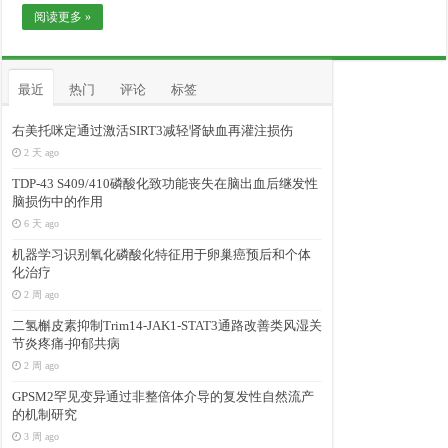
阅读更多 »
最近
热门
评论
标签
右美托咪定通过激活SIRT3减轻肾缺血再灌注损伤
2 天 ago
TDP-43 S409/410磷酸化致功能丧失在脑出血后继发性
脑损伤中的作用
6 天 ago
机器学习识别氧化磷酸化特征用于卵巢癌预后和个体
化治疗
2 周 ago
二氢槲皮素抑制Trim14-JAK1-STAT3通路改善类风湿关
节炎疼痛-抑郁共病
2 周 ago
GPSM2罕见变异通过非整倍体介导的复发性自然流产
的机制研究
3 周 ago