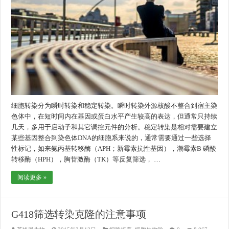
细胞转染分为瞬时转染和稳定转染。瞬时转染外源核酸不整合到宿主染
色体中，在短时间内在基因或蛋白水平产生较高的表达，但通常只持续
几天，多用于启动子和其它调控元件的分析。稳定转染是相对需要建立
某些基因整合到染色体DNA的细胞系来说的，通常需要通过一些选择
性标记，如来氨丙基转移酶（APH；新霉素抗性基因），潮霉素B 磷酸
转移酶（HPH），胸苷激酶（TK）等反复筛选， …
阅读更多 »
G418筛选转染克隆的注意事项