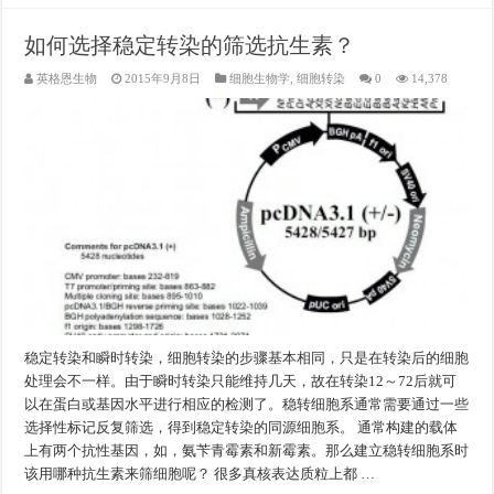
如何选择稳定转染的筛选抗生素？
英格恩生物
2015年9月8日
细胞生物学
,
细胞转染
0
14,378
稳定转染和瞬时转染，细胞转染的步骤基本相同，只是在转染后的细胞
处理会不一样。由于瞬时转染只能维持几天，故在转染12～72后就可
以在蛋白或基因水平进行相应的检测了。稳转细胞系通常需要通过一些
选择性标记反复筛选，得到稳定转染的同源细胞系。 通常构建的载体
上有两个抗性基因，如，氨苄青霉素和新霉素。那么建立稳转细胞系时
该用哪种抗生素来筛细胞呢？ 很多真核表达质粒上都 …