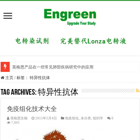
英格恩产品在一些常见肺部疾病研究中的应用
目前国内有哪些好的科研交流平台？
主页
/
标签：
特异性抗体
Tag Archives:
特异性抗体
免疫组化技术大全
英格恩生物
2015年5月4日
免疫组化
,
未分类
,
组织学
0
7,001