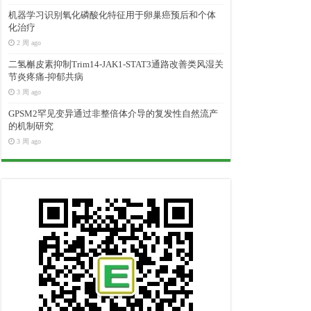
机器学习识别氧化磷酸化特征用于卵巢癌预后和个体
化治疗
2 周 ago
二氢槲皮素抑制Trim14-JAK1-STAT3通路改善类风湿关
节炎疼痛-抑郁共病
3 周 ago
GPSM2罕见变异通过非整倍体介导的复发性自然流产
的机制研究
3 周 ago