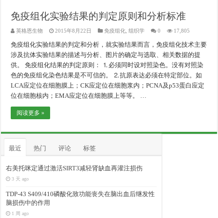
免疫组化实验结果的判定原则和分析标准
英格恩生物
2015年8月22日
免疫组化
,
组织学
0
17,805
免疫组化实验结果的判定和分析，就实验结果而言，免疫组化技术主要
涉及抗体实验结果的描述与分析、图片的确定与选取、相关数据的提
供。 免疫组化结果的判定原则： ⒈必须同时设对照染色。没有对照染
色的免疫组化染色结果是不可信的。 ⒉抗原表达必须在特定部位。如
LCA应定位在细胞膜上；CK应定位在细胞浆内；PCNA及p53蛋白应定
位在细胞核内；EMA应定位在细胞膜上等等。 …
阅读更多 »
最近
热门
评论
标签
右美托咪定通过激活SIRT3减轻肾缺血再灌注损伤
3 天 ago
TDP-43 S409/410磷酸化致功能丧失在脑出血后继发性
脑损伤中的作用
1 周 ago