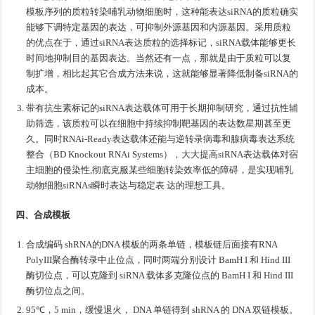
模板序列的质粒转染哺乳动物细胞时，这种能表达siRNA的质粒确实
能够下调特定基因的表达，可抑制外源基因和内源基因。采用质粒
的优点在于，通过siRNA表达质粒的选择标记，siRNA载体能够更长
时间地抑制目的基因表达。当然还有一点，那就是由于质粒可以复
制扩增，相比起其它合成方法来说，这就能够显著降低制备siRNA的
成本。
带有抗生素标记的siRNA表达载体可用于长期抑制研究，通过抗性辅
助筛选，该质粒可以在细胞中持续抑制靶基因的表达数星期甚至更
久。同时RNAi-Ready表达载体还能与逆转录病毒和腺病毒表达系统
整合（BD Knockout RNAi Systems），大大提高siRNA表达载体对宿
主细胞的侵染性,彻底克服某些细胞转染效率低的障碍，是实现哺乳
动物细胞siRNAs瞬时表达与稳定表 达的理想工具。
四、合成模板
合成编码 shRNA的DNA 模板的两条单链，模板链后面接有RNA
PolyIII聚合酶转录中止位点，同时两端分别设计 BamH I 和 Hind III
酶切位点，可以克隆到 siRNA 载体多克隆位点的 BamH I 和 Hind III
酶切位点之间。
95℃，5 min，缓慢退火， DNA 单链得到 shRNA 的 DNA 双链模板。