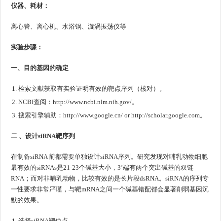
仪器、耗材：
离心管、离心机、水浴锅、漩涡振荡仪等
实验步骤：
一、目的基因的确定
检索文献获取有实验证明有效的靶点序列（核对）。
NCBI查阅：http://www.ncbi.nlm.nih.gov/。
搜索引擎辅助：http://www.google.cn/ or http://scholar.google.com。
二 、设计siRNA靶序列
在制备siRNA 前都需要单独设计siRNA序列。研究发现对哺乳动物细胞
最有效的siRNAs是21-23个碱基大小，3’端有两个突出碱基的双链
RNA；而对非哺乳动物，比较有效的是长片段dsRNA。siRNA的序列专
一性要求非常严谨，与靶mRNA之间一个碱基错配都会显著削弱基因沉
默的效果。
选择siRNA靶位点