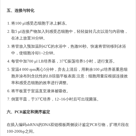
五、连接与转化
将100 μl感受态细胞于冰上解冻。
取5 μl连接产物加入到感受态细胞中，轻轻旋转几次以混匀内容物，
在冰上放置30分钟。
将管放入预加温到42℃的水浴中，热激90秒。快速将管转移到冰浴
中，使细胞冷却1~2分钟。
每管中加700 μl LB培养基，37℃振荡培养1小时，进行复苏。
室温4 000 rpm离心5分钟，弃去上清后，用剩余100 μl培养基重悬细
胞并涂布到含抗性的LB琼脂平板表面.注意：细胞用量应根据连接效
率和感受态细胞的效率进行调整。
将平板置于室温直至液体被吸收。
倒置平皿，于37℃培养，12~16小时后可出现菌落。
六、PCR鉴定和测序鉴定
在插入编码shRNA的DNA双链模板两侧设计鉴定PCR引物，扩增片段在
100-200bp之间。