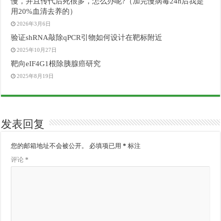
慢，并且传代后死很多，怎么办呢?（加完慢病毒24h后我是
用20%血清去养的）
2026年3月6日
验证shRNA敲除qPCR引物如何设计在靶标附近
2025年10月27日
靶向eIF4G1根除胰腺癌研究
2025年8月19日
发表回复
您的邮箱地址不会被公开。
必填项已用
*
标注
评论
*