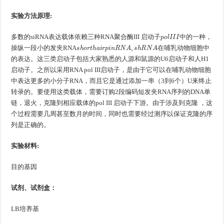
实验方法原理:
p
o
l
I
I
I
多数的siRNA表达载体依赖三种RNA聚合酶III 启动子
中的一种，
s
h
o
r
t
h
a
i
r
p
i
n
R
N
A
,
s
h
R
N
A
操纵一段小的发夹RNA
在哺乳动物细胞中
的表达。这三类启动子包括大家熟悉的人源和鼠源的U6启动子和人H1
启动子。之所以采用RNA pol III启动子，是由于它可以在哺乳动物细胞
中表达更多的小分子RNA，而且它是通过添加一串（3到6个）U来终止
转录的。要使用这类载体，需要订购2段编码短发夹RNA序列的DNA单
链，退火，克隆到相应载体的pol III 启动子下游。由于涉及到克隆 ，这
个过程需要几周甚至数月的时间，同时也需要经过测序以保证克隆的序
列是正确的。
实验材料:
目的基因
试剂、试剂盒：
LB培养基