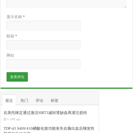
显示名称
*
邮箱
*
网站
最近
热门
评论
标签
右美托咪定通过激活SIRT3减轻肾缺血再灌注损伤
5 小时 ago
TDP-43 S409/410磷酸化致功能丧失在脑出血后继发性