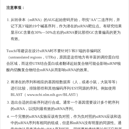
注意事项：
从转录本（mRNA）的AUG起始密码开始，寻找“AA”二连序列，并
记下其3’端的19个碱基序列，作为潜在的siRNA靶位点。有研究结果
显示GC含量在30%—50%左右的siRNA要比那些GC含量偏高的更为
有效。
Tuschl等建议在设计siRNA时不要针对5’和3’端的非编码区
（untranslated regions，UTRs)，原因是这些地方有丰富的调控蛋白结
合区域，而这些UTR结合蛋白或者翻译起始复合物可能会影响siRNP核
酸内切酶复合物结合mRNA从而影响siRNA的效果。
将潜在的序列和相应的基因组数据库（人，或者小鼠，大鼠等等）
进行比较，排除那些和其他编码序列/EST同源的序列。例如使用
BLAST（ www.ncbi.nlm.nih.gov/BLAST/）
选出合适的目标序列进行合成。通常一个基因需要设计多个靶序列
的siRNA，以找到最有效的siRNA序列。
一个完整的siRNA实验应该有负对照，作为负对照的siRNA应该和选
中的siRNA序列有相同的组成，但是和mRNA没有明显的同源性。通