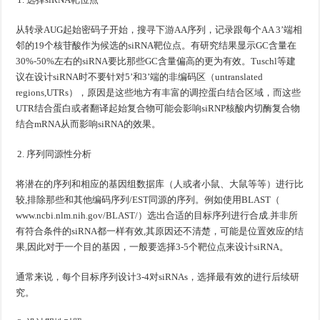
从转录AUG起始密码子开始，搜寻下游AA序列，记录跟每个AA 3’端相
邻的19个核苷酸作为候选的siRNA靶位点。有研究结果显示GC含量在
30%-50%左右的siRNA要比那些GC含量偏高的更为有效。Tuschl等建
议在设计siRNA时不要针对5’和3’端的非编码区（untranslated
regions,UTRs），原因是这些地方有丰富的调控蛋白结合区域，而这些
UTR结合蛋白或者翻译起始复合物可能会影响siRNP核酸内切酶复合物
结合mRNA从而影响siRNA的效果。
序列同源性分析
将潜在的序列和相应的基因组数据库（人或者小鼠、大鼠等等）进行比
较,排除那些和其他编码序列/EST同源的序列。例如使用BLAST（
www.ncbi.nlm.nih.gov/BLAST/）选出合适的目标序列进行合成.并非所
有符合条件的siRNA都一样有效,其原因还不清楚，可能是位置效应的结
果,因此对于一个目的基因，一般要选择3-5个靶位点来设计siRNA。
通常来说，每个目标序列设计3-4对siRNAs，选择最有效的进行后续研
究。