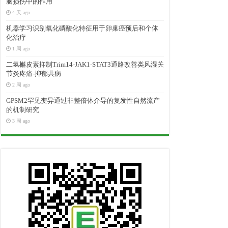
脑损伤中的作用
4 天 ago
机器学习识别氧化磷酸化特征用于卵巢癌预后和个体
化治疗
1 周 ago
二氢槲皮素抑制Trim14-JAK1-STAT3通路改善类风湿关
节炎疼痛-抑郁共病
2 周 ago
GPSM2罕见变异通过非整倍体介导的复发性自然流产
的机制研究
3 周 ago