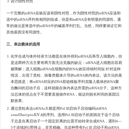
设计阴性对照
一个完整的siRNA实验应该有阴性对照，作为阴性对照的siRNA应该和
选中的siRNA序列有相同的组成，但是和mRNA没有明显的同源性。通
常的做法是将选中的siRNA中的碱基序列打乱。当然，同样要保证它和
其他基因没有同源性。
三、表达载体的选用
化学合成与体外转录方法都是在体外得到siRNA后再导入细胞内，但
是这两种方法主要有两方面无法克服的缺点：siRNA进入细胞后容易
被降解；进入细胞siRNA在细胞内的RNAi效应持续时间短.针对这种
情况，出现了质粒、病毒类载体介导的siRNA体内表达。该方法的基
本思路是：将siRNA对应的DNA双链模板序列克隆入载体的RNA聚
合酶III的启动子后，这样就能在体内表达所需的siRNA分子。这种方
法总体的优点在于不需要直接操作RNA，能达到较长时间的基因沉
默效果。
通过质粒表达siRNAs大都是用Pol III启动子启动编码shRNA
s
m
a
l
l
h
a
i
r
p
i
n
R
N
A
的序列。选用Pol III启动子的原因在于这个启动
子总是在离启动子一个固定距离的位置开始转录合成RNA，遇到4—
5个连续的U即终止，非常精确。当这种带有Pol III 启动子和shRNA