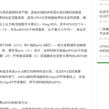
5 天 a
机器学
蛋白质的基因转录产物。真核生物的所有蛋白质归根到底都是
化治疗
分离纯化是克隆基因、提高cDNA文库构建效率的决定性因素。哺
2 周 a
理论上认为每克细胞可分离出5～10mg RNA。其中rRNA为75％～
二氢槲皮
占1%～5％，并且mRNA分子种类繁多，分子量大小不均一，表达丰
节炎疼
2 周 a
A
结构（m7G）和3’端的poly
尾巴——绝大多数哺乳动物细
GPS
（A）尾，通常用poly（A+）表示，这种结构为真核mRNA分子的提
的机制
（dT）纤维素或寡聚（U）琼脂糖亲合层析分离纯化mRNA的
3 周 a
A
末端含有多poly
尾巴结构特性设计的。当总RNA流经寡聚
d
T
液作用下，mRNA被特异地吸附在oligo
纤维素柱上，在低
d
T
ligo
纤维素柱，即可得到较纯的mRNA。
离mRNA的标准方法；