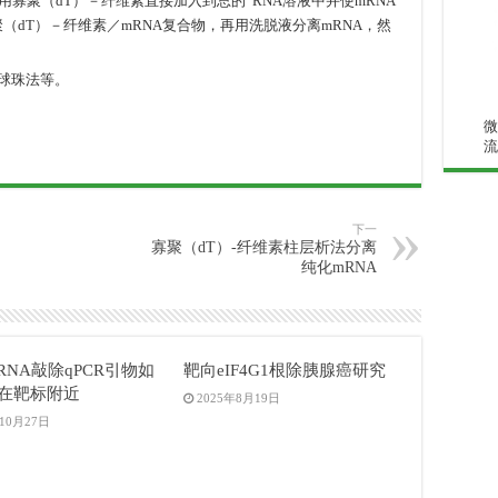
用寡聚（dT）－纤维素直接加入到总的 RNA溶液中并使mRNA
（dT）－纤维素／mRNA复合物，再用洗脱液分离mRNA，然
性球珠法等。
微
流
下一
寡聚（dT）-纤维素柱层析法分离
纯化mRNA
RNA敲除qPCR引物如
靶向eIF4G1根除胰腺癌研究
在靶标附近
2025年8月19日
年10月27日