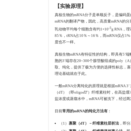
【实验原理】
真核生物的mRNA分子是单顺反子，是编码
mRNA的翻译产物，因此，高质量mRNA的
-5
乳动物平均每个细胞含有约1×10
g RNA，
85％，tRNA占10％～16％，而mRNA仅
度也不一样。
真核生物mRNA有特征性的结构，即具有5’端帽子
胞的3’端存在20~300个腺苷酸组成的poly
取、纯化，提供了极为方便的选择性标志，寡聚
理论基础就在于此。
一般mRNA分离纯化的原理就是根据mRNA 3’ 
d
T
（dT）（即oligo
）纤维素柱时，在高盐缓冲
盐浓度或蒸馏水中，mRNA可被洗下，经过两次o
目前
常用的mRNA的纯化方法有
：
（1）
寡聚（dT）－纤维素柱层析法
，即分