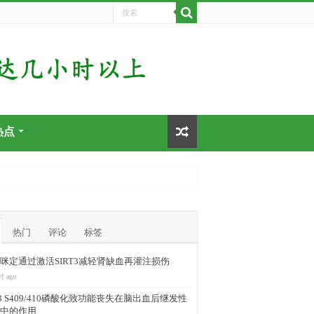
热点
热门
评论
标签
咪定通过激活SIRT3减轻肾缺血再灌注损伤
时 ago
-43 S409/410磷酸化致功能丧失在脑出血后继发性
中的作用