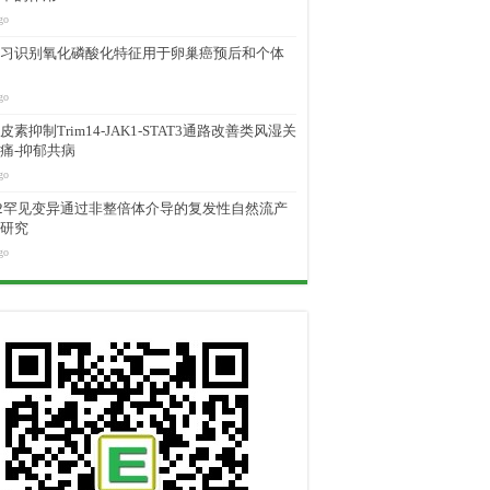
go
习识别氧化磷酸化特征用于卵巢癌预后和个体
go
素抑制Trim14-JAK1-STAT3通路改善类风湿关
痛-抑郁共病
go
M2罕见变异通过非整倍体介导的复发性自然流产
研究
go