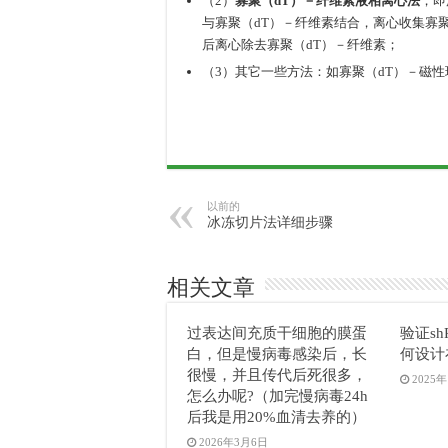
（2）
寡聚（dT）－纤维素液相离心法
，即
与寡聚（dT）－纤维素结合，离心收集寡聚
后离心除去寡聚（dT）－纤维素；
（3）其它一些方法：如寡聚（dT）－磁
以前的
冰冻切片法详细步骤
相关文章
过表达间充质干细胞的膜蛋
验证sh
白，但是慢病毒感染后，长
何设计
很慢，并且传代后死很多，
2025
怎么办呢?（加完慢病毒24h
后我是用20%血清去养的）
2026年3月6日