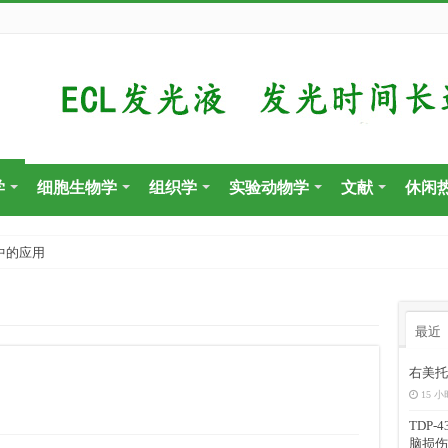
学
细胞生物学
组织学
实验动物学
文献
休闲
中的应用
最近
右美托
15 小
TDP
脑损伤