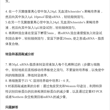
失。
4. 在一个灭菌微量离心管中加入24μL 无血清Schneider’ s 果蝇培养液，
10
p
m
o
l
然后向其中加入1μL
双链siRNA ，轻轻颠倒混匀。
5.在另一个无菌微量离心管中加入24μL 无血清Schneider’s 果蝇培养
液，然后向其中加入1μL转染试剂，轻轻颠倒混匀。
6. 将两种混合液在室温下孵育5min 。将siRNA 混合液缓慢加入转染试
剂混合液中，轻轻颠倒混匀，室温下静置20min, 使之形成siRNA－脂质
体复合物。
转染和基因敲减分析
7. 将50μL siRNA-脂质体转染溶液加入每个孔稀释过的（步骤3) 细胞
中。轻轻地前后直线移动培养板使之混匀。不要旋转培养板，以免使中
间的细胞脱落，降低转染效率。
8. 将细胞置于25 °C 湿润培养箱中培养2 ~ 6 天。
9 对基因敲减效果的分析：通过免疫荧光和Western 印迹法，利用特异
性识别目标蛋白的抗体检测目标蛋白的减少量，以及通过定量RT-PCR
或者Northern 杂交检测目标mRNA 的减少量。
问题解答