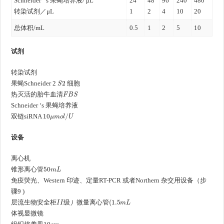
Schneider ‘ s 果蝇培养液/ μL
24
48
96
240
480
转染试剂／μL
1
2
4
10
20
总体积/mL
0.5
1
2
5
10
试剂
转染试剂
S
2
果蝇Schneider 2
细胞
F
B
S
热灭活的胎牛血清
Schneider ‘s 果蝇培养液
10
μ
m
o
l
/
U
双链siRNA
设备
离心机
50
m
L
锥形离心管
免疫荧光、Western 印迹、定量RT-PCR 或者Northern 杂交用设备（步
骤9 )
I
I
级
）
微
量
离
心
管
(
1.5
m
L
层流生物安全柜
级
）
微
量
离
心
管
体视显微镜
10
c
m