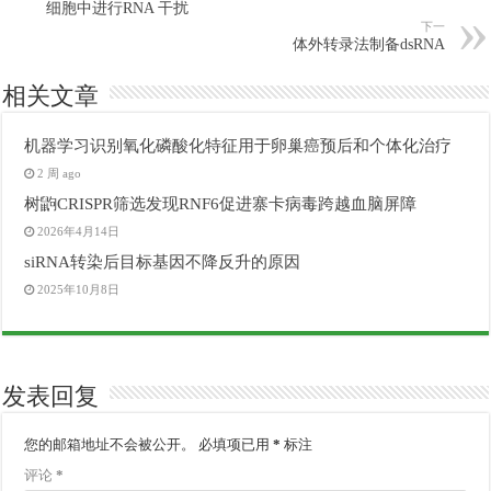
细胞中进行RNA 干扰
下一
体外转录法制备dsRNA
相关文章
机器学习识别氧化磷酸化特征用于卵巢癌预后和个体化治疗
2 周 ago
树鼩CRISPR筛选发现RNF6促进寨卡病毒跨越血脑屏障
2026年4月14日
siRNA转染后目标基因不降反升的原因
2025年10月8日
发表回复
您的邮箱地址不会被公开。
必填项已用
*
标注
评论
*