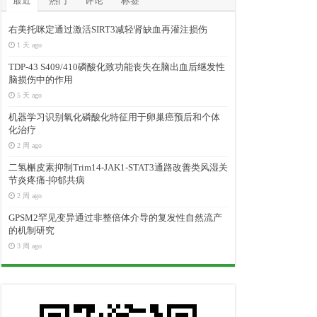
最近
热门
评论
标签
右美托咪定通过激活SIRT3减轻肾缺血再灌注损伤
1 天 ago
TDP-43 S409/410磷酸化致功能丧失在脑出血后继发性
脑损伤中的作用
5 天 ago
机器学习识别氧化磷酸化特征用于卵巢癌预后和个体
化治疗
2 周 ago
二氢槲皮素抑制Trim14-JAK1-STAT3通路改善类风湿关
节炎疼痛-抑郁共病
2 周 ago
GPSM2罕见变异通过非整倍体介导的复发性自然流产
的机制研究
3 周 ago