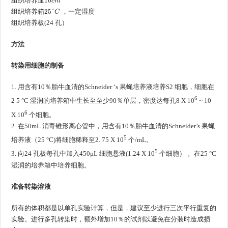
组织培养皿
25
°
C
组织培养箱
，一定湿度
组织培养板(24 孔）
方法
转染用细胞的制备
1. 用含有10％胎牛血清的Schneider ‘s 果蝇培养液培养S2 细胞，细胞在
6
2 5 °C 湿润的培养箱中生长至至少90％单层，密度达每孔8 X 10
~ 10
6
X 10
个细胞。
2. 在50mL 消毒锥形离心管中，用含有10％胎牛血清的Schneider’s 果蝇
5
培养液（25 °C)将细胞稀释至2. 75 X 10
个/mL。
5
3. 向24 孔板每孔中加入450μL 细胞悬液(1.24 X 10
个细胞） 。在25 °C
湿润的培养箱中培养细胞。
准备转染溶液
所有的体积都是以单孔实验计算，但是，建议至少进行三次平行重复的
实验。进行多孔转染时，额外增加10％的试剂以避免在分装时造成损