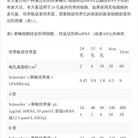
本方案介绍一种通过试剂向果蝇S2 细胞转运siRNA 以触发RNA 干扰的
有效方法。本方案适用于24 孔板内培养的细胞。如果使用其他规格的
多孔板、培养瓶或者培养皿，需要根据培养孔的表面积换算细胞密度和
试剂用量（表1 ) 。
表1 果蝇细胞转染所用细胞， 转染试剂和siRNA （或者ASO) 的体积
24
12
6
6cm
培养板或培养皿
10cm
孔
孔
孔
2
2
4
10
20
60
每孔表面积/cm
Schneider ‘s 果蝇培养液＋
0.45
0.9
1.8
4.5
9
10%FBS/mL
A 管
Schneider ‘ s 果蝇培养液/ μL
24
48
96
240
480
1μg/mL dsRNA, 10 μmol/L 双链siRNA
1
2
4
10
20
或12.5 μmol/L ASO/μL
B 管