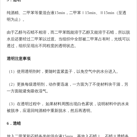
纯酒精、二甲苯等量混合液15min，二甲苯Ⅰ15min、Ⅱ15min（至透
明为止）。
由于乙醇与石蜡不相溶，而二甲苯既能溶于乙醇又能溶于石蜡，所以脱
水后还要经过二甲苯以过渡。当组织中全部被二甲苯占有时，光线可以
透过，组织呈现出不同程度的透明状态。
透明注意事项
（1）使用透明剂时，要随时盖紧盖子，以免空气中的水分进入。
（2）更换每级透明剂，动作要迅速，一方面为了不使材料块干涸，另
一方面能避免吸收湿气。
（3）在透明过程中， 如果材料周围出现白色雾状，说明材料中的水未
被脱净，应退回纯酒精中重新脱水，然后再透明。
6．透蜡
放入二甲苯和石蜡各半的混合液15min，再放入石蜡Ⅰ、石蜡Ⅱ透蜡各