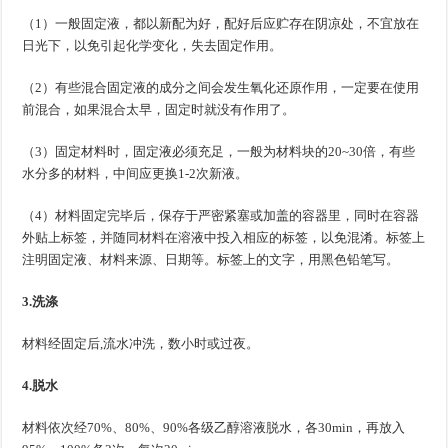
（1）一般固定液，都以新配为好，配好后应贮存在阴凉处，不宜放在
日光下，以免引起化学变化，失去固定作用。
（2）有些混合固定液的成分之间会发生氧化还原作用，一定要在使用
前混合，如果混合太早，固定时就没有作用了。
（3）固定材料时，固定液必须充足，一般为材料块的20~30倍，有些
水分多的材料，中间应更换1-2次新液。
（4）材料固定完毕后，保存于严密紧塞或加盖的容器里，同时在容器
外贴上标签，并随同材料在溶液中投入相应的标签，以免混淆。标签上
注明固定液、材料来源、日期等。标签上的文字，用黑色铅笔写。
3.洗涤
材料经固定后,流水冲洗，数小时或过夜。
4.脱水
材料依次经70%、80%、90%各级乙醇溶液脱水，各30min，再放入