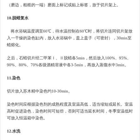
（磨边，粗糙的一端）磨面上标记或贴上标签，放于切片架上。
10.脱蜡复水
将水浴锅温度调至60℃，待水温控制在60℃时，将切片连同切片架放
入一干燥的染色缸内，放入水浴锅中，盖上盖子（可密封），30min至
蜡熔化。
之后，石蜡切片经二甲苯Ⅰ、Ⅱ脱蜡各5min，然后放入100%、95%、
90%、80%、70%各级酒精溶液中各3-5min，再放入蒸馏水中3min。
11.染色
切片放入苏木精中染色约10-30min。
染色时间应根据染色剂的成熟程度及室温高低，适当缩短或延长。室温
高时促进染色，染色时间可短些，否则可适当延长时间，冬季室温低时
可放入恒温箱中染色。
12.水洗