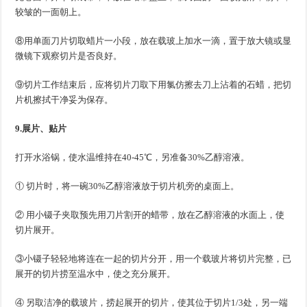
较皱的一面朝上。
⑧用单面刀片切取蜡片一小段，放在载玻上加水一滴，置于放大镜或显
微镜下观察切片是否良好。
⑨切片工作结束后，应将切片刀取下用氯仿擦去刀上沾着的石蜡，把切
片机擦拭干净妥为保存。
9.展片、贴片
打开水浴锅，使水温维持在40-45℃，另准备30%乙醇溶液。
① 切片时，将一碗30%乙醇溶液放于切片机旁的桌面上。
② 用小镊子夹取预先用刀片割开的蜡带，放在乙醇溶液的水面上，使
切片展开。
③小镊子轻轻地将连在一起的切片分开，用一个载玻片将切片完整，已
展开的切片捞至温水中，使之充分展开。
④ 另取洁净的载玻片，捞起展开的切片，使其位于切片1/3处，另一端