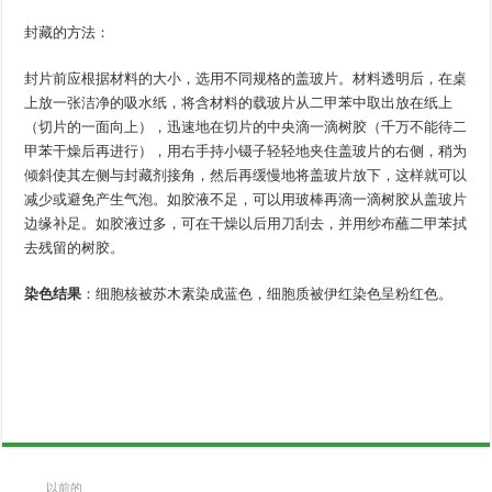
封藏的方法：
封片前应根据材料的大小，选用不同规格的盖玻片。材料透明后，在桌
上放一张洁净的吸水纸，将含材料的载玻片从二甲苯中取出放在纸上
（切片的一面向上），迅速地在切片的中央滴一滴树胶（千万不能待二
甲苯干燥后再进行），用右手持小镊子轻轻地夹住盖玻片的右侧，稍为
倾斜使其左侧与封藏剂接角，然后再缓慢地将盖玻片放下，这样就可以
减少或避免产生气泡。如胶液不足，可以用玻棒再滴一滴树胶从盖玻片
边缘补足。如胶液过多，可在干燥以后用刀刮去，并用纱布蘸二甲苯拭
去残留的树胶。
染色结果
：细胞核被苏木素染成蓝色，细胞质被伊红染色呈粉红色。
以前的