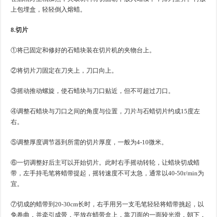
上包埋盒，轻轻倒入熔蜡。
8.切片
①将已固定和修好的石蜡块装在切片机的夹物台上。
②将切片刀固定在刀夹上，刀口向上。
③摇动推动螺旋，使石蜡块与刀口贴近，但不可超过刀口。
④调整石蜡块与刀口之间的角度与位置，刀片与石蜡切片约成15度左
右。
⑤调整厚度调节器到所需的切片厚度，一般为4-10微米。
⑥一切调整好后主可以开始切片。此时右手摇动转轮，让蜡块切成蜡
带，左手持毛笔将蜡带提起，摇转速度不可太急，通常以40-50r/min为
宜。
⑦切成的蜡带到20-30cm长时，右手用另一支毛笔轻轻将蜡带挑起，以
免卷曲，并牵引成带，平放在蜡带盒上，靠刀面的一面较光滑，朝下，