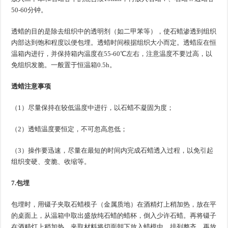
50-60分钟。
透蜡的目的是除去组织中的透明剂（如二甲苯等），使石蜡渗透到组织
内部达到饱和程度以便包埋。透蜡时间根据组织大小而定。透蜡应在恒
温箱内进行，并保持箱内温度在55-60℃左右，注意温度不要过高，以
免组织发脆。一般置于恒温箱0.5h。
透蜡注意事项
（1）尽量保持在较低温度中进行，以石蜡不凝固为度；
（2）透蜡温度要恒定，不可忽高忽低；
（3）操作要迅速，尽量在最短的时间内完成石蜡透入过程，以免引起
组织变硬、变脆、收缩等。
7.包埋
包埋时，用镊子夹取石蜡模子（金属质地）在酒精灯上稍加热，放在平
的桌面上，从温箱中取出盛放纯石蜡的蜡杯，倒入少许石蜡。再将镊子
在酒精灯上稍加热，夹取材料将切面朝下放入蜡模中，排列整齐。再放