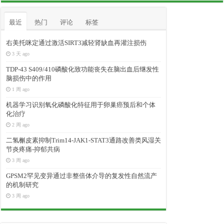
最近
热门
评论
标签
右美托咪定通过激活SIRT3减轻肾缺血再灌注损伤
3 天 ago
TDP-43 S409/410磷酸化致功能丧失在脑出血后继发性
脑损伤中的作用
1 周 ago
机器学习识别氧化磷酸化特征用于卵巢癌预后和个体
化治疗
2 周 ago
二氢槲皮素抑制Trim14-JAK1-STAT3通路改善类风湿关
节炎疼痛-抑郁共病
3 周 ago
GPSM2罕见变异通过非整倍体介导的复发性自然流产
的机制研究
3 周 ago