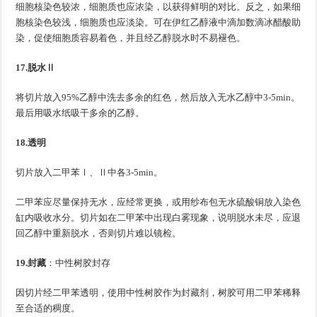
细胞核染色较浓，细胞质也应浓染，以获得鲜明的对比。反之，如果细
胞核染色较浅，细胞质也应淡染。可在伊红乙醇液中滴加数滴冰醋酸助
染，促使细胞质容易着色，并且经乙醇脱水时不易褪色。
17.脱水Ⅱ
将切片放入95%乙醇中洗去多余的红色，然后放入无水乙醇中3-5min。
最后用吸水纸吸干多余的乙醇。
18.透明
切片放入二甲苯Ⅰ、Ⅱ中各3-5min。
二甲苯应尽量保持无水，应经常更换，或用纱布包无水硫酸铜放入染色
缸内吸收水分。切片如在二甲苯中出现白雾现象，说明脱水未尽，应退
回乙醇中重新脱水，否则切片难以镜检。
19.封藏
：中性树胶封存
因切片经二甲苯透明，使用中性树胶作为封藏剂，树胶可用二甲苯稀释
至合适的稠度。