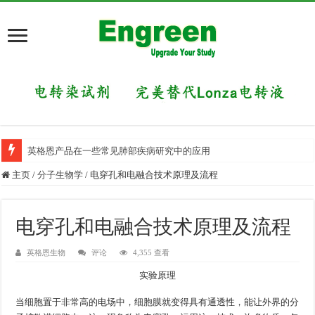
英格恩产品在一些常见肺部疾病研究中的应用
主页
/
分子生物学
/
电穿孔和电融合技术原理及流程
电穿孔和电融合技术原理及流程
英格恩生物
评论
4,355 查看
实
验
原
理
实
验
原
理
当细胞置于非常高的电场中，细胞膜就变得具有通透性，能让外界的分