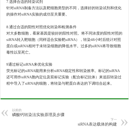
7.选择合适的转染试剂
针对siRNA制备方法以及靶细胞类型的不同，选择好的转染试剂和优化
的操作对siRNA实验的成功至关重要。
8.通过合适的阳性对照优化转染和检测条件
对大多数细胞，看家基因是较好的阳性对照。将不同浓度的阳性对照的
siRNA转入靶细胞（同样适合实验靶siRNA），转染48小时后统计对照
蛋白或mRNA相对于未转染细胞的降低水平。过多的siRNA将导致细胞
毒性以至死亡。
9通过标记siRNA来优化实验
荧光标记的siRNA能用来分析siRNA稳定性和转染效率。标记的siRNA
还可用作siRNA胞内定位及双标记实验（配合标记抗体）来追踪转染过
程中导入了siRNA的细胞，将转染与靶蛋白表达的下调结合起来。
以前的
磷酸钙转染法实验原理及步骤
下一
siRNA表达载体的构建