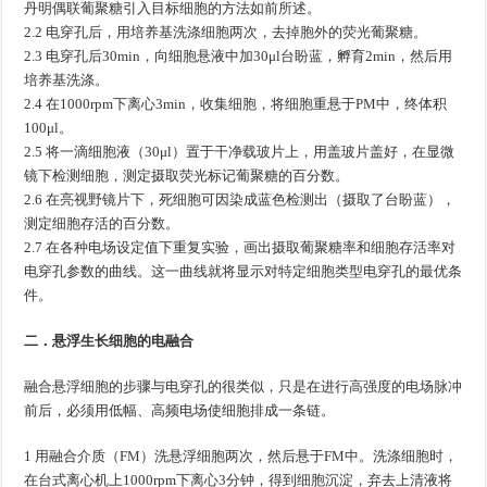
丹明偶联葡聚糖引入目标细胞的方法如前所述。
2.2 电穿孔后，用培养基洗涤细胞两次，去掉胞外的荧光葡聚糖。
2.3 电穿孔后30min，向细胞悬液中加30μl台盼蓝，孵育2min，然后用
培养基洗涤。
2.4 在1000rpm下离心3min，收集细胞，将细胞重悬于PM中，终体积
100μl。
2.5 将一滴细胞液（30μl）置于干净载玻片上，用盖玻片盖好，在显微
镜下检测细胞，测定摄取荧光标记葡聚糖的百分数。
2.6 在亮视野镜片下，死细胞可因染成蓝色检测出（摄取了台盼蓝），
测定细胞存活的百分数。
2.7 在各种电场设定值下重复实验，画出摄取葡聚糖率和细胞存活率对
电穿孔参数的曲线。这一曲线就将显示对特定细胞类型电穿孔的最优条
件。
二．悬浮生长细胞的电融合
融合悬浮细胞的步骤与电穿孔的很类似，只是在进行高强度的电场脉冲
前后，必须用低幅、高频电场使细胞排成一条链。
1 用融合介质（FM）洗悬浮细胞两次，然后悬于FM中。洗涤细胞时，
在台式离心机上1000rpm下离心3分钟，得到细胞沉淀，弃去上清液将