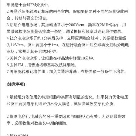
细胞悬于新鲜FM介质中。
2 将悬浮细胞转移到相应的融合室内。假如要使两种不同的细胞彼此融
合，转移前要充分混合。
3 启动介电电泳场，其振幅通常小于200V/cm，频率在2MHz以内，用
显微镜检测细胞是否排成一条链，调节振幅和频率以达到最佳效果。
4 让介电电泳场开约1分钟后关掉，立即应用融合脉冲，其振幅数量级
为1kV/cm。脉冲宽度小于1ms。在进行融合脉冲后立即再次启动介电电
泳场，常规让其开启约2分钟。
5 关掉介电电泳场，让细胞在样品池中静置10分钟。
6 去掉FM，用普通培养基再次洗涤细胞。
7 将细胞转移到培养皿，加入普通培养基，在培养箱一般条件下培养。
[
注意事项]
1 最优组分依使用的特定细胞种类而有明显的变化。如果努力优化电压
和脉冲宽度电穿孔结果仍不令人满意，就应尝试改变穿孔介质。
2 影响电穿孔/电融合的另一重要因素与细胞状态有关，为达到最高效
率，必须收集对数生长中期的细胞。
3 纯化siRNA