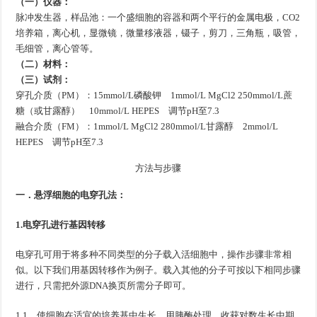
（一）仪器：
脉冲发生器，样品池：一个盛细胞的容器和两个平行的金属电极，CO2
培养箱，离心机，显微镜，微量移液器，镊子，剪刀，三角瓶，吸管，
毛细管，离心管等。
（二）材料：
（三）试剂：
穿孔介质（PM）：15mmol/L磷酸钾 1mmol/L MgCl2 250mmol/L蔗
糖（或甘露醇） 10mmol/L HEPES 调节pH至7.3
融合介质（FM）：1mmol/L MgCl2 280mmol/L甘露醇 2mmol/L
HEPES 调节pH至7.3
方
法
与
步
骤
方
法
与
步
骤
一．悬浮细胞的电穿孔法：
1.电穿孔进行基因转移
电穿孔可用于将多种不同类型的分子载入活细胞中，操作步骤非常相
似。以下我们用基因转移作为例子。载入其他的分子可按以下相同步骤
进行，只需把外源DNA换页所需分子即可。
1.1 使细胞在适宜的培养基中生长，用胰酶处理，收获对数生长中期