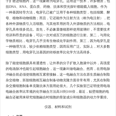
子扩散进细胞内，这一现象称为电穿孔。运用这一技术，许多物质，包
括DNA、RNA、蛋白质、药物、抗体和荧光探针都能载入细胞。作为
一种基因转导方法，电穿孔已被广泛用于各种细胞类型，包括细菌、酵
母、植物和动物细胞；而且，它还能作为注射方法（称为电注射），把
各种外源物质引入活细胞。与其他常用的导入外源物质的方法相比，电
穿孔具有很多优点。首先，不必象显微镜那样使用玻璃针，不需要技术
培训和昂贵的设备，可以一次对成百万的细胞进行注射。第二，与用化
学物质相比，电穿孔几乎没有生物或化学副作用。第三，因为电穿孔是
一种物理方法，较少依赖细胞类型，因而应用广泛。实际上，对大多数
细胞类型，用电穿孔法基因的转移效率比化学方法高得多。
除了能使细胞膜具有通透性，让外界的分子扩散入胞液中以外，高强度
的电场脉冲也能引起细胞融合，这一现象叫做电融合。然而，在用电脉
冲融合前必须使细胞相互紧密接触，这一电融合方法在原生质融合制取
杂交植物，胚胎细胞相互融合制备动物克隆方面非常有用，尤其在制取
杂交瘤细胞制备单克隆抗体方面用处很大。几个实验室已证明使用电场
电融合效率比常规的化学融合方法高10到100倍，最近，贴壁细胞的电
融合还被用来研究细胞融合时细胞的骨架成分和细胞器的动力学重排。
仪
器
、
材
料
和
试
剂
仪
器
、
材
料
和
试
剂