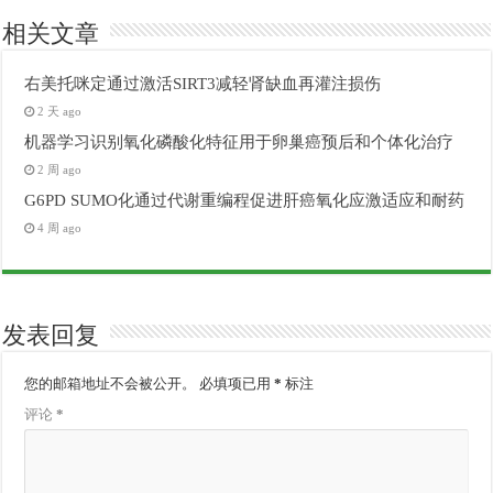
相关文章
右美托咪定通过激活SIRT3减轻肾缺血再灌注损伤
2 天 ago
机器学习识别氧化磷酸化特征用于卵巢癌预后和个体化治疗
2 周 ago
G6PD SUMO化通过代谢重编程促进肝癌氧化应激适应和耐药
4 周 ago
发表回复
您的邮箱地址不会被公开。
必填项已用
*
标注
评论
*