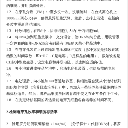
的细胞，并用腺酶处理。
1.2 在穿孔介质（PM）中至少洗一次。洗细胞时，在台式离心机上
1000rpm离心3分钟，使得悬浮细胞沉降。然后，去掉上清液，在新的
介质中重新悬浮细胞。
1.3 计数细胞，在PM中，浓缩细胞为大约1千万细胞/ml。
1.4 将DNA加到细胞悬液中，充分混合，使DNA均匀分散，用吸管吸
一定体积的细胞-DNA混合液到装有电极的灭菌小样品池中。
1.5 在电穿孔装置上设置输出电压和脉冲宽度（脉冲宽度是指数衰减
函数的时间常数，即τ=RC，C是电容，R是样品的电阻）。假如设备是
CD脉冲型发生器，设定电容和并联电阻，以达到合适的τ值。
1.6 将小池放进盛样品的池中，启动电穿孔装置，供给所需的电脉
冲。
1.7 电处理后，向小池加1ml普通培养基，将细胞混合液从小池转移到
组织培养容器（培养皿或培养孔）中，再加入一些培养基使最终的培养
基体积适量。然后，将样品细胞放回孵育箱中使之在正常条件下生长。
1.8 在测定转移基因的表达量前电穿孔细胞各自培养的时间不同。
2.检测电穿孔效率和细胞存活率
2.1 除用罗丹明偶联葡聚糖（1mg/ml）（分子探针）代替DNA外，将罗