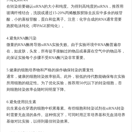
在转染前要确认siRNA的大小和纯度。为得到高纯度的siRNA，推荐用
玻璃纤维结合，洗脱或通过15-20%丙烯酰胺胶除去反应中多余的核苷
酸，小的寡核苷酸，蛋白和盐离子。注意：化学合成的RNA通常需要
跑胶电泳纯化（即PAGE胶纯化）。
4.避免RNA酶污染
微量的RNA酶将导致siRNA实验失败。由于实验环境中RNA酶普遍存
在，如皮肤，头发，所有徒手接触过的物品或暴露在空气中的物品等，
此保证实验每个步骤不受RNA酶污染非常重要。
5.健康的细胞培养物和严格的操作确保转染的重复性
通常，健康的细胞转染效率较高。此外，较低的传代数能确保每次实验
所用细胞的稳定性。为了优化实验，推荐用50代以下的转染细胞，否
则细胞转染效率会随时间明显下降。
6.避免使用抗生素
抗生素会在穿透的细胞中积累毒素。有些细胞和转染试剂在siRNA转染
时需要无血清的条件。这种情况下，可同时用正常培养基和无血清培养
基做对比实验，以得到最佳转染效果。