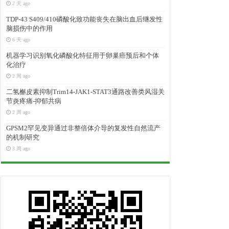
2 天 ago
TDP-43 S409/410磷酸化致功能丧失在脑出血后继发性
脑损伤中的作用
6 天 ago
机器学习识别氧化磷酸化特征用于卵巢癌预后和个体
化治疗
2 周 ago
二氢槲皮素抑制Trim14-JAK1-STAT3通路改善类风湿关
节炎疼痛-抑郁共病
2 周 ago
GPSM2罕见变异通过非整倍体介导的复发性自然流产
的机制研究
3 周 ago