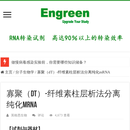
做慢病毒感染实验前，你需要哪些知识储备？
为什么RNA疗法的研究很多，药物却很少？
主页
/
分子生物学
/
寡聚（dT）-纤维素柱层析法分离纯化mRNA
寡聚（dT）-纤维素柱层析法分离
纯化mRNA
英格恩生物
评论
4,673 查看
【试剂与器材】