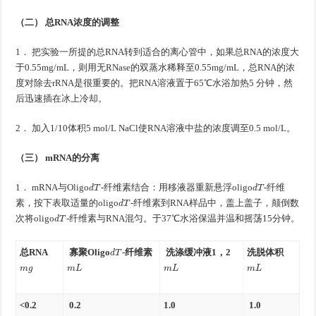
（二） 总RNA浓度的调整
1． 把实验一所提的总RNA转到适合的离心管中，如果总RNA的浓度大
于0.55mg/mL，则用无RNase的双蒸水稀释至0.55mg/mL，总RNA的浓
度对除去rRNA是很重要的。把RNA溶液置于65℃水浴加热5 分钟，然
后迅速插在冰上冷却。
2． 加入1/10体积5 mol/L NaCl使RNA溶液中盐的浓度调至0.5 mol/L。
（三） mRNA的分离
d
T
d
T
1． mRNA与Oligo
-纤维素结合：用移液器重新悬浮oligo
-纤维
d
T
素，按下表取适量的oligo
-纤维素到RNA样品中，盖上盖子，颠倒数
d
T
次将oligo
-纤维素与RNA混匀。于37℃水浴保温并温和摇荡15分钟。
d
T
总RNA
寡聚Oligo
-纤维素
洗涤缓冲液1，2
洗脱体积
m
g
m
L
m
L
m
L
<0.2
0.2
1.0
1.0