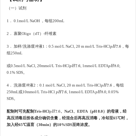
（一）试剂
1． 0.1mol/L NaOH ，每组200mL
2． 寡聚Oligo（dT）-纤维素
p
H
7.6
3． 加样/洗涤缓冲液1：0.5 mol/L NaCl, 20 m mol/L Tris-HCl
，每
组250mL
p
H
7.6
p
H
8.0
或0.5mol/L NaCl, 20mmol/L Tris-HCl
, 1mmol/L EDTA
,
0.1% SDS。
p
H
7.6
4． 洗涤缓冲液2：0.1 mol/L NaCl, 20 m mol/L Tris-HCl
，每组
p
H
7.6
p
H
8.0
250mL或10mmol/L Tris-HCl
, 1mmol/L EDTA
, 0.05%
SDS。
p
H
7.6
配制时可先配制Tris-HCl
、NaCl、EDTA（pH 8.0）的母液，经
高压消毒后按各成分确切含量，经混合后再高压消毒，冷却至65℃时，
加入经65℃温育（30min）的10%SDS至终浓度。