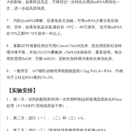
大的影响，如果样品充足，可将经过一次纯化分离的mRNA再纯化一
次，进一步提高其纯度。
7． 为防止mRNA降解，应避免多次冻融，可将mRNA少量分装后保
存。另外，如果有低温冰箱,最好在 -70℃～ -80℃保存。 也可将mRNA
在70%乙醇中-70℃保存一年以上。
d
T
8． 寡聚
纤维素柱用后可用0.3mol/l NaOH洗净，然后用层析柱加样
缓冲液平衡，并加入0.02%叠氮钠（NaN3)冰箱保存，重复使用。每次
用前需用NaOH、灭菌 ddH2O、层析柱加样缓冲液依次淋洗柱床。
A
+
9． 一般而言，107哺乳动物培养细胞能提取1-5μg Poly
RNA，约相
当于上柱总RNA量的1%-2%。
【实验安排】
1． 第一天：试剂的配制和所用一次性塑料制品和玻璃器皿的去RNase
处理（0.1%DEPC浸泡或高温干烤）。
2． 第二天：进行（一）、（二）和（三）1-6。
3． 第三天：进行（三）7和变性琼脂糖凝胶电泳捡测mRNA。