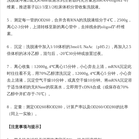
洗脱缓冲液2或无RNase双蒸水到注射器内充分重悬mRNA-oligo
-纤
维素，推进塞子以1/3至1/2柱床体积分管收集洗脱液。
5． 测定每一管的OD260，合并含有RNA的洗脱液组分于4℃，2500g，
d
T
离心2-3分钟，上清转移至新的离心管中，去掉残余的oligo
-纤维
素。
6． 沉淀：洗脱液中加入1/10体积的3mol/L NaAc （pH5.2）, 再加入2.5
倍体积的冰冷乙醇，混匀后，-20℃30分钟或放置过夜。
7． 离心收集：12000g, 4℃离心15分钟，小心弃去上清，mRNA沉淀此
时往往看不见，用70%乙醇漂洗沉淀，12000g, 4℃离心5 分钟，小心弃
去上清液，沉淀空气干燥10分钟，或真空干燥10分钟。将mRNA沉淀溶
于适当体积的无RNase的双蒸水，立即用于cDNA合成（或保存在70%
乙醇中并贮存于-70℃）。
8． 定量：测定OD260和OD280，计算产率以及OD260/OD280的比率
（同上一实验）。
【注意事项与提示】