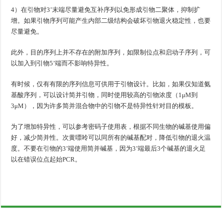
4）在引物对3’末端尽量避免互补序列以免形成引物二聚体，抑制扩
增。如果引物序列可能产生内部二级结构会破坏引物退火稳定性，也要
尽量避免。
此外，目的序列上并不存在的附加序列，如限制位点和启动子序列，可
以加入到引物5’端而不影响特异性。
有时候，仅有有限的序列信息可供用于引物设计。比如，如果仅知道氨
基酸序列，可以设计简并引物，同时使用较高的引物浓度（1μM到
3μM），因为许多简并混合物中的引物不是特异性针对目的模板。
为了增加特异性，可以参考密码子使用表，根据不同生物的碱基使用偏
好，减少简并性。次黄嘌呤可以同所有的碱基配对，降低引物的退火温
度。不要在引物的3’端使用简并碱基，因为3’端最后3个碱基的退火足
以在错误位点起始PCR。