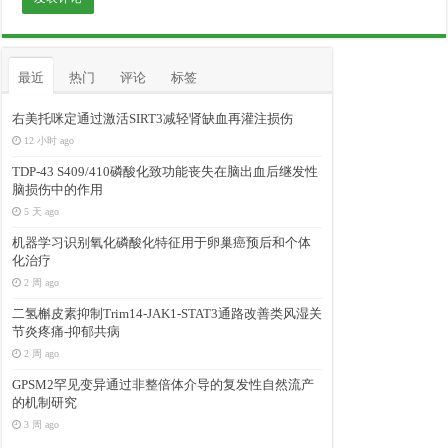
最近
热门
评论
标签
右美托咪定通过激活SIRT3减轻肾缺血再灌注损伤
12 小时 ago
TDP-43 S409/410磷酸化致功能丧失在脑出血后继发性
脑损伤中的作用
5 天 ago
机器学习识别氧化磷酸化特征用于卵巢癌预后和个体
化治疗
2 周 ago
二氢槲皮素抑制Trim14-JAK1-STAT3通路改善类风湿关
节炎疼痛-抑郁共病
2 周 ago
GPSM2罕见变异通过非整倍体介导的复发性自然流产
的机制研究
3 周 ago