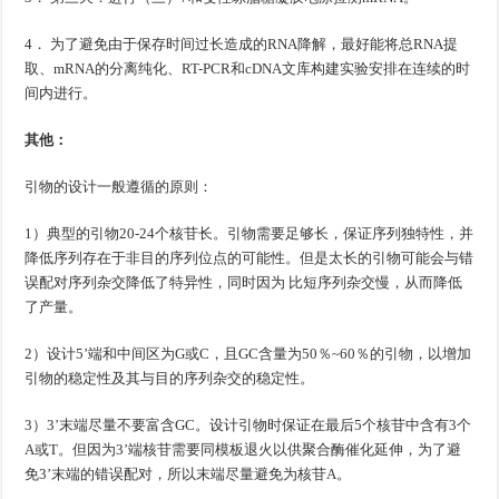
4． 为了避免由于保存时间过长造成的RNA降解，最好能将总RNA提
取、mRNA的分离纯化、RT-PCR和cDNA文库构建实验安排在连续的时
间内进行。
其他：
引物的设计一般遵循的原则：
1）典型的引物20-24个核苷长。引物需要足够长，保证序列独特性，并
降低序列存在于非目的序列位点的可能性。但是太长的引物可能会与错
误配对序列杂交降低了特异性，同时因为 比短序列杂交慢，从而降低
了产量。
2）设计5’端和中间区为G或C，且GC含量为50％~60％的引物，以增加
引物的稳定性及其与目的序列杂交的稳定性。
3）3’末端尽量不要富含GC。设计引物时保证在最后5个核苷中含有3个
A或T。但因为3’端核苷需要同模板退火以供聚合酶催化延伸，为了避
免3’末端的错误配对，所以末端尽量避免为核苷A。