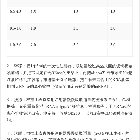
0.2-0.5
0.5
1.5
1.5
0.5-1.0
1.0
3.0
3.0
1.0-2.0
2.0
5.0
5.0
2． 转移：取1个5ml的一次性注射器，取适量经过高温灭菌的玻璃棉塞
d
T
紧前端，并把它固定在无RNase的支架上，再把oligo
-纤维素/RNA悬
浮液转移到注射器，推进塞子直至底部，把含有未结合上的RNA液体
排到无RNase的离心管中（保留至确定获得足够的mRNA）。
3． 洗涤：根据上表直接用注射器慢慢吸取适量的洗涤缓冲液1，温和
d
T
振荡，充分重新悬浮mRNA-oligo
-纤维素，推进塞子，用无RNase的
离心管收集洗出液。测定每一管的OD260，当洗出液中OD为0时准备洗
脱。
4． 洗脱：根据上表直接用注射器慢慢吸取适量（2-3倍柱床体积）的
d
T