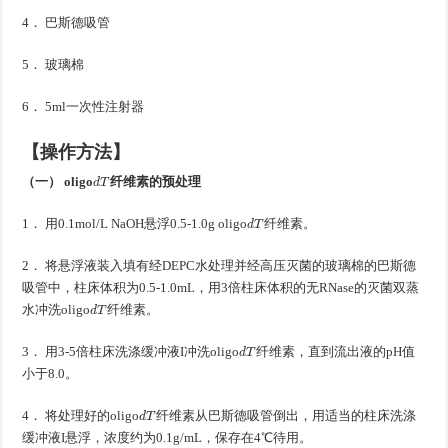
4． 巴斯德吸管
5． 玻璃棉
6． 5ml一次性注射器
【操作方法】
d
T
（一） oligo
纤维素的预处理
d
T
1． 用0.1mol/L NaOH悬浮0.5-1.0g oligo
纤维素。
2． 将悬浮液装入填有经DEPC水处理并经高压灭菌的玻璃棉的巴斯德
吸管中，柱床体积为0.5-1.0mL，用3倍柱床体积的无RNase的灭菌双蒸
d
T
水冲洗oligo
纤维素。
d
T
3． 用3-5倍柱床洗涤缓冲液I冲洗oligo
纤维素，直到流出液的pH值
小于8.0。
d
T
4． 将处理好的oligo
纤维素从巴斯德吸管倒出，用适当的柱床洗涤
缓冲液I悬浮，浓度约为0.1g/mL，保存在4℃待用。