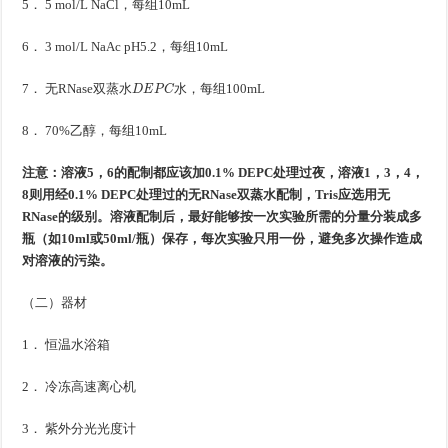
5． 5 mol/L NaCl，每组10mL
6． 3 mol/L NaAc pH5.2，每组10mL
D
E
P
C
水
7． 无RNase双蒸水
，每组100mL
水
8． 70%乙醇，每组10mL
注意：溶液5，6的配制都应该加0.1% DEPC处理过夜，溶液1，3，4，
8则用经0.1% DEPC处理过的无RNase双蒸水配制，Tris应选用无
RNase的级别。溶液配制后，最好能够按一次实验所需的分量分装成多
瓶（如10ml或50ml/瓶）保存，每次实验只用一份，避免多次操作造成
对溶液的污染。
（二）器材
1． 恒温水浴箱
2． 冷冻高速离心机
3． 紫外分光光度计