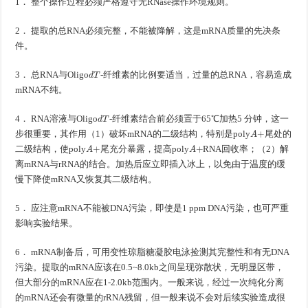
1． 整个操作过程必须严格遵守无RNase操作环境规则。
2． 提取的总RNA必须完整，不能被降解，这是mRNA质量的先决条
件。
d
T
3． 总RNA与Oligo
-纤维素的比例要适当，过量的总RNA，容易造成
mRNA不纯。
d
T
4． RNA溶液与Oligo
-纤维素结合前必须置于65℃加热5 分钟，这一
A
+
步很重要，其作用（1）破坏mRNA的二级结构，特别是poly
尾处的
A
+
A
+
二级结构，使poly
尾充分暴露，提高poly
RNA回收率；（2）解
离mRNA与rRNA的结合。加热后应立即插入冰上，以免由于温度的缓
慢下降使mRNA又恢复其二级结构。
5． 应注意mRNA不能被DNA污染，即使是1 ppm DNA污染，也可严重
影响实验结果。
6． mRNA制备后，可用变性琼脂糖凝胶电泳捡测其完整性和有无DNA
污染。提取的mRNA应该在0.5~8.0kb之间呈现弥散状，无明显区带，
但大部分的mRNA应在1-2.0kb范围内。一般来说，经过一次纯化分离
的mRNA还会有微量的rRNA残留，但一般来说不会对后续实验造成很