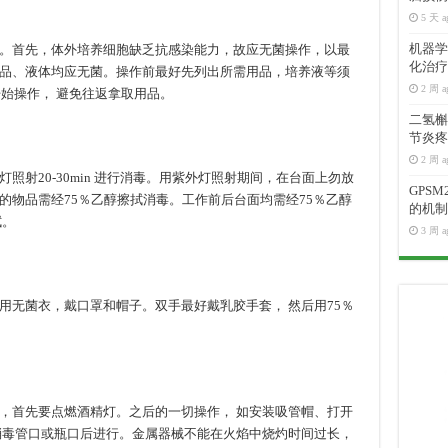
5 天 a
机器学
。首先，体外培养细胞缺乏抗感染能力，故应无菌操作，以最
化治疗
品、液体均应无菌。操作前最好先列出所需用品，培养液等须
2 周 a
开始操作， 避免往返拿取用品。
二氢槲皮
节炎疼
2 周 a
射20-30min 进行消毒。用紫外灯照射期间，在台面上勿放
GPS
的物品需经75％乙醇擦拭消毒。工作前后台面均需经75％乙醇
的机制
拭。
3 周 a
用无菌衣，戴口罩和帽子。双手最好戴乳胶手套， 然后用75％
，首先要点燃酒精灯。之后的一切操作， 如安装吸管帽、打开
消毒管口或瓶口后进行。金属器械不能在火焰中烧灼时间过长，