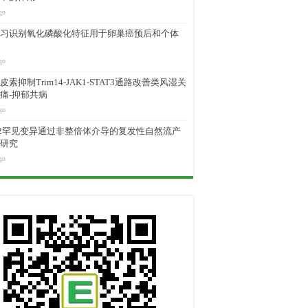
go
习识别氧化磷酸化特征用于卵巢癌预后和个体
go
素抑制Trim14-JAK1-STAT3通路改善类风湿关
痛-抑郁共病
go
M2罕见变异通过非整倍体介导的复发性自然流产
研究
go