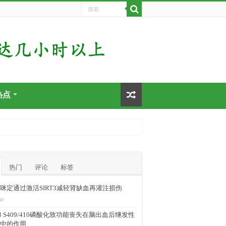
热点
热门
评论
标签
咪定通过激活SIRT3减轻肾缺血再灌注损伤
go
-43 S409/410磷酸化致功能丧失在脑出血后继发性
中的作用