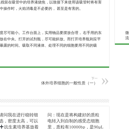
止残留在吸管中的培养液烧焦，以致接下来使用该吸管时将有害
中操作时，火焰消毒是不必要的， 甚至是有害的。
度尽可能小。工作台面上，实用物品要摆放合理， 右手用的东
微
流
放在中央。打开的试剂瓶，尽可能斜放。而打开培养瓶则应平
暴露的时间。吸取不同液体、处理不同的细胞要用不同的吸
下一
体外培养细胞的一般性质（一）
请问我在进行稳转细
问：现在是将构建好的质粒
选，密度太高，可以
电转入到自制的感受态细胞
抗生素培养基放着
里，质粒有10000bp，是90μL