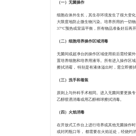
（一）无菌操作
细胞在体外生长，其生存环境发生了很大变化
大限度地防止微生物污染。培养所用的一切物
37°C预热或室温平衡，所有物品准备好后再
（二）细胞培养操作区域消毒
无菌间或超净台的操作区域使用前后需经紫外灯照
置培养细胞和培养用液等。所有进入操作区域
擦拭消霉， 特别是有液体溢出时，需立即擦
（三）洗手和着装
原则上与外科手术相同。进入无菌间要更换专
乙醇喷洒消毒或用乙醇棉球擦拭消毒。
（四）火焰消毒
在开放式工作台上进行培养或其他无菌操作时
或封闭瓶口等， 都需要在火焰近处，经烧灼