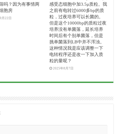
筛吗？因为有事情两
感受态细胞中加3.5μ质粒。我
细胞房
之前有电转过6000多bp的质
粒，过夜培养可以长菌的。
年9月22日
但是这个10000bp的质粒过夜
培养没有单菌落，延长培养
时间后有个别单菌落，但是
挑单菌落到LB中并不浑浊。
这种情况我是应该调整一下
电转程序还是改一下加入质
粒的量呢？
2025年8月7日
注