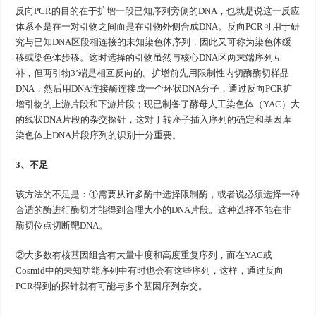
反向PCR的目的在于扩增一段已知序列旁侧的DNA，也就是说这一反应
体系不是在一对引物之间而是在引物外侧合成DNA。反向PCR可用于研
究与已知DNA区段相连接的未知染色体序列，因此又可称为染色体缓
移或染色体步移。这时选择的引物虽然与核心DNA区两末端序列互
补，但两引物3’端是相互反向的。扩增前先用限制性内切酶酶切样品
DNA，然后用DNA连接酶连接成一个环状DNA分子，通过反向PCR扩
增引物的上游片段和下游片段；现已制备了酵母人工染色体（YAC）大
的线状DNA片段的杂交探针，这对于转座子插入序列的确定和基因库
染色体上DNA片段序列的识别十分重要。
3、不足
该方法的不足是：①需要从许多酶中选择限制酶，或者说必须选择一种
合适的酶进行酶切才能得到合理大小的DNA片段。这种选择不能在非
酶切位点切断靶DNA。
②大多数有核基因组含有大量中度和高度重复序列，而在YAC或
Cosmid中的未知功能序列中有时也会有这些序列，这样，通过反向
PCR得到的探针就有可能与多个基因序列杂交。