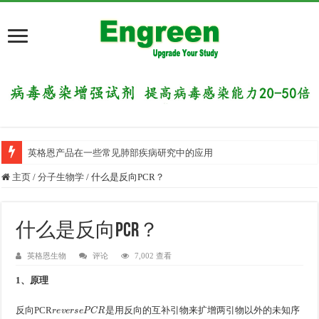
英格恩产品在一些常见肺部疾病研究中的应用
主页
/
分子生物学
/
什么是反向PCR？
什么是反向PCR？
英格恩生物
评论
7,002 查看
1、原理
r
e
v
e
r
s
e
P
C
R
反向PCR
是用反向的互补引物来扩增两引物以外的未知序