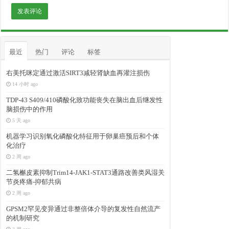
最近
热门
评论
标签
右美托咪定通过激活SIRT3减轻肾缺血再灌注损伤
14 小时 ago
TDP-43 S409/410磷酸化致功能丧失在脑出血后继发性
脑损伤中的作用
5 天 ago
机器学习识别氧化磷酸化特征用于卵巢癌预后和个体
化治疗
2 周 ago
二氢槲皮素抑制Trim14-JAK1-STAT3通路改善类风湿关
节炎疼痛-抑郁共病
2 周 ago
GPSM2罕见变异通过非整倍体介导的复发性自然流产
的机制研究