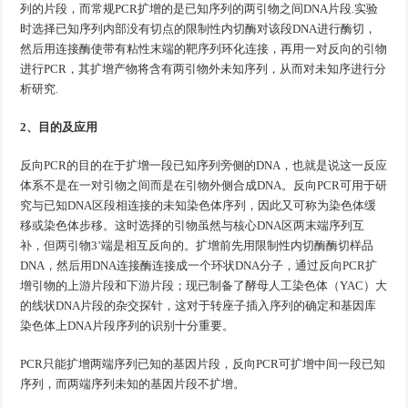
列的片段，而常规PCR扩增的是已知序列的两引物之间DNA片段.实验
时选择已知序列内部没有切点的限制性内切酶对该段DNA进行酶切，
然后用连接酶使带有粘性末端的靶序列环化连接，再用一对反向的引物
进行PCR，其扩增产物将含有两引物外未知序列，从而对未知序进行分
析研究.
2、目的及应用
反向PCR的目的在于扩增一段已知序列旁侧的DNA，也就是说这一反应
体系不是在一对引物之间而是在引物外侧合成DNA。反向PCR可用于研
究与已知DNA区段相连接的未知染色体序列，因此又可称为染色体缓
移或染色体步移。这时选择的引物虽然与核心DNA区两末端序列互
补，但两引物3’端是相互反向的。扩增前先用限制性内切酶酶切样品
DNA，然后用DNA连接酶连接成一个环状DNA分子，通过反向PCR扩
增引物的上游片段和下游片段；现已制备了酵母人工染色体（YAC）大
的线状DNA片段的杂交探针，这对于转座子插入序列的确定和基因库
染色体上DNA片段序列的识别十分重要。
PCR只能扩增两端序列已知的基因片段，反向PCR可扩增中间一段已知
序列，而两端序列未知的基因片段不扩增。