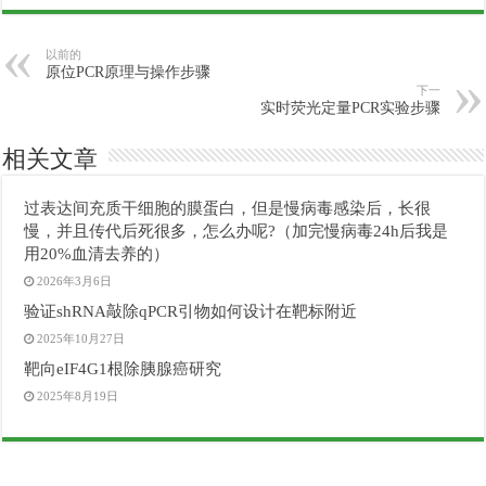
以前的
原位PCR原理与操作步骤
下一
实时荧光定量PCR实验步骤
相关文章
过表达间充质干细胞的膜蛋白，但是慢病毒感染后，长很
慢，并且传代后死很多，怎么办呢?（加完慢病毒24h后我是
用20%血清去养的）
2026年3月6日
验证shRNA敲除qPCR引物如何设计在靶标附近
2025年10月27日
靶向eIF4G1根除胰腺癌研究
2025年8月19日