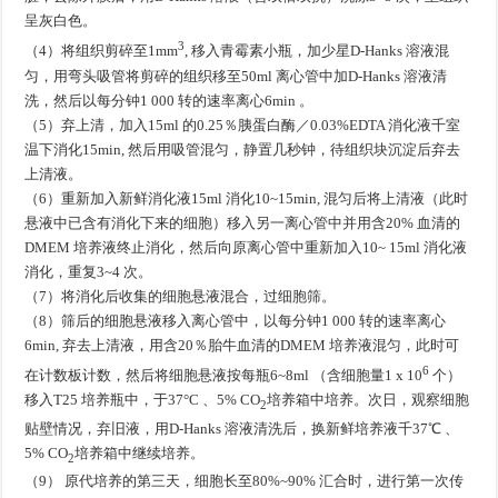
呈灰白色。
3
（4）将组织剪碎至1mm
, 移入青霉素小瓶，加少星D-Hanks 溶液混
匀，用弯头吸管将剪碎的组织移至50ml 离心管中加D-Hanks 溶液清
洗，然后以每分钟1 000 转的速率离心6min 。
（5）弃上清，加入15ml 的0.25％胰蛋白酶／0.03%EDTA 消化液千室
温下消化15min, 然后用吸管混匀，静置几秒钟，待组织块沉淀后弃去
上清液。
（6）重新加入新鲜消化液15ml 消化10~15min, 混匀后将上清液（此时
悬液中已含有消化下来的细胞）移入另一离心管中并用含20% 血清的
DMEM 培养液终止消化，然后向原离心管中重新加入10~ 15ml 消化液
消化，重复3~4 次。
（7）将消化后收集的细胞悬液混合，过细胞筛。
（8）筛后的细胞悬液移入离心管中，以每分钟1 000 转的速率离心
6min, 弃去上清液，用含20％胎牛血清的DMEM 培养液混匀，此时可
6
在计数板计数，然后将细胞悬液按每瓶6~8ml （含细胞量1 x 10
个）
移入T25 培养瓶中，于37°C 、5% CO
培养箱中培养。次日，观察细胞
2
贴壁情况，弃旧液，用D-Hanks 溶液清洗后，换新鲜培养液千37℃ 、
5% CO
培养箱中继续培养。
2
（9） 原代培养的第三天，细胞长至80%~90% 汇合时，进行第一次传