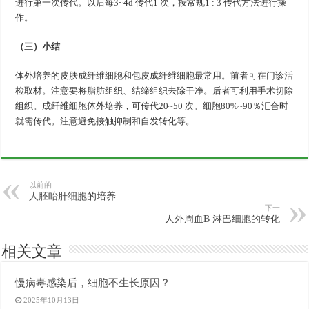
进行第一次传代。以后每3~4d 传代1 次，按常规1 : 3 传代方法进行操
作。
（三）小结
体外培养的皮肤成纤维细胞和包皮成纤维细胞最常用。前者可在门诊活
检取材。注意要将脂肪组织、结缔组织去除干净。后者可利用手术切除
组织。成纤维细胞体外培养，可传代20~50 次。细胞80%~90％汇合时
就需传代。注意避免接触抑制和自发转化等。
以前的
人胚眙肝细胞的培养
下一
人外周血B 淋巴细胞的转化
相关文章
慢病毒感染后，细胞不生长原因？
2025年10月13日