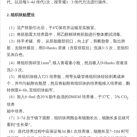
代。以后每3~4d 传代1次，按常规1 : 3 传代方法进行操作。
2. 组织块贴壁法
（1）流产胚胎引出后，于4℃保存并运输至实验室。
（2）将胚胎置大培养皿中，用乙醇棉球将胚胎进行整体擦拭消毒。
（3）待手术镊、剪， 从胚胎腹部切口，向上扩，剪断肋骨，取出肺
脏，去除外膜后，用D-Hanks 溶液（含双倍双抗）洗涤3~5 次，至组织
呈灰白色。
3
（4）将组织剪碎至1mm
, 移入青霉素小瓶，然后吸入D-Hanks 溶液清
洗2~3 次。
（5） 将组织块移入T25 培养瓶，用弯头吸管将组织块轻轻剥离成单
个，并均匀贴附在瓶壁，然后将贴附有组织块的培养瓶移入培养箱，翻
转倒置4~6h, 至组织块贴牢。
（6）加入6~8ml 含20％胎牛血清的DMEM 培养液，于37℃ 、5% CO
2
培养
箱中培养。
（7）3~7d 后于镜下观察，组织块周围会有细胞长出，细胞长多后就可
看到“生长晕“。
（8） 原代培养过程中应保证每3d 换1 次培养液，细胞长至7~10d 时可