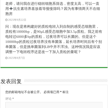
老师，请问我在进行稳转细胞系筛选，密度太高，可以一直
用
抗生素培养基放着等慢慢筛吗？因为有事情两天不在细
胞房
2025年9月22日
问：现在是将构建好的质粒电转入到自制的感受态细胞里，
质粒有10000bp，是90μL感受态细胞中加3.5μ质粒。我之前有
电转过6000多bp的质粒，过夜培养可以长菌的。但是这个
10000bp的质粒过夜培养没有单菌落，延长培养时间后有个别
单菌落，但是挑单菌落到LB中并不浑浊。这种情况我是应该
调整一下电转程序还是改一下加入质粒的量呢？
2025年8月7日
发表回复
您的邮箱地址不会被公开。
必填项已用
*
标注
评论
*