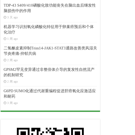
TDP-43 S409/410磷酸化致功能丧失在脑出血后继发性
脑损伤中的作用
3 天 ago
机器学习识别氧化磷酸化特征用于卵巢癌预后和个体
化治疗
1 周 ago
二氢槲皮素抑制Trim14-JAK1-STAT3通路改善类风湿关
节炎疼痛-抑郁共病
2 周 ago
GPSM2罕见变异通过非整倍体介导的复发性自然流产
的机制研究
2 周 ago
G6PD SUMO化通过代谢重编程促进肝癌氧化应激适应
和耐药
3 周 ago