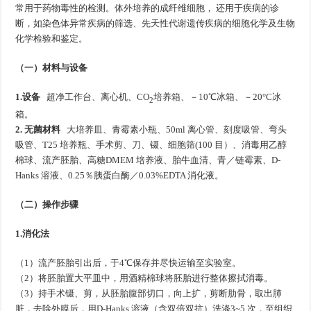
常用于药物毒性的检测。体外培养的成纤维细胞， 还用于疾病的诊
断，如染色体异常疾病的筛选、先天性代谢遗传疾病的细胞化学及生物
化学检验和鉴定。
（一）材料与设备
1.设备
超净工作台、离心机、CO
培养箱、－10℃冰箱、－20°C冰
2
箱。
2. 无菌材料
大培养皿、青霉素小瓶、50ml 离心管、刻度吸管、弯头
吸管、T25 培养瓶、手术剪、刀、镊、细胞筛(100 目）、消毒用乙醇
棉球、流产胚胎、高糖DMEM 培养液、胎牛血清、青／链霉素、D-
Hanks 溶液、0.25％胰蛋白酶／0.03%EDTA 消化液。
（二）操作步骤
1.消化法
（1）流产胚胎引出后，于4℃保存并尽快运输至实验室。
（2）将胚胎置大平皿中，用酒精棉球将胚胎进行整体擦拭消毒。
（3）持手术镊、剪，从胚胎腹部切口，向上扩，剪断肋骨，取出肺
脏，去除外膜后，用D-Hanks 溶液（含双倍双抗）洗涤3~5 次，至组织