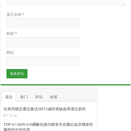
显示名称
*
邮箱
*
网站
最近
热门
评论
标签
右美托咪定通过激活SIRT3减轻肾缺血再灌注损伤
4 天 ago
TDP-43 S409/410磷酸化致功能丧失在脑出血后继发性
脑损伤中的作用