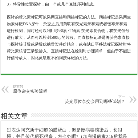
3）特异性位置探针，由一个或几个克隆序列组成。
探针的荧光素标记可以采用直接和间接标记的方法。间接标记是采用生
物素标记DNA探针，杂交之后用藕联有荧光素亲和素或者链霉亲和素
进行检测，同时还可以利用亲和素-生物素-荧光素复合物，将荧光信号
进行放大，从而可以检测500bp的片段。而直接标记法是将荧光素直接
与探针核苷酸或磷酸戊糖骨架共价结合，或在缺口平移法标记探针时将
荧光素核苷三磷酸掺入。直接标记法在检测时步骤简单，但由于不能进
行信号放大，因此灵敏度不如间接标记的方法。
以前的
原位杂交实验流程
下一
荧光原位杂交会用到哪些试剂？
相关文章
过表达间充质干细胞的膜蛋白，但是慢病毒感染后，长很
慢，并且传代后死很多，怎么办呢?（加完慢病毒24h后我是