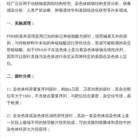
经广泛应用于动植物基因组结构研究、染色体精细结构变异分析、病毒
感染分析、人类产前诊断、肿瘤遗传学和基因组进化研究等许多领域。
一、
实验原理：
FISH的基本原理是用已知的标记单链核酸为探针，按照碱基互补的原
则，与待检材料中未知的单链核酸进行异性结合，形成可被检测的杂交
双链核酸。由于DNA分子在染色体上是沿着染色体纵轴呈线性排列，
因而可以探针直接与染色体进行杂交从而将特定的基因在染色体上定
位。
二、探针分类：
1）染色体特异重复序列探针，例如α卫星、卫星III类的探针，其杂交靶
位常大于1Mb，不含散在重复序列，与靶位结合紧密，杂交信号强，易
于检测；
2）全染色体或染色体区域特异性探针，其由一条染色体或染色体上某
一区段上极端不同的核苷酸片段所组成，可由克隆到噬菌体和质粒中的
染色体特异大片段获得；