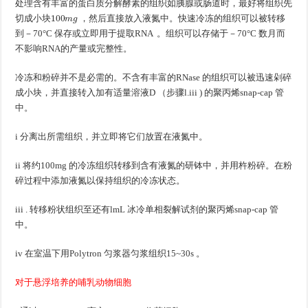
处理含有丰富的蛋白质分解酵素的组织如胰腺或肠道时，最好将组织先
100
m
g
切成小块
，然后直接放入液氮中。快速冷冻的组织可以被转移
到－70°C 保存或立即用于提取RNA 。组织可以存储于－70°C 数月而
不影响RNA的产量或完整性。
冷冻和粉碎并不是必需的。不含有丰富的RNase 的组织可以被迅速剁碎
成小块，并直接转入加有适量溶液D （步骤l.iii ) 的聚丙烯snap-cap 管
中。
i 分离出所需组织，并立即将它们放置在液氮中。
ii 将约100mg 的冷冻组织转移到含有液氮的研钵中，并用杵粉碎。在粉
碎过程中添加液氮以保持组织的冷冻状态。
iii . 转移粉状组织至还有lmL 冰冷单相裂解试剂的聚丙烯snap-cap 管
中。
iv 在室温下用Polytron 匀浆器匀浆组织15~30s 。
对于悬浮培养的哺乳动物细胞