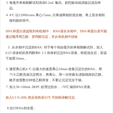
每毫升单相裂解试剂添加0.2mL 氯仿。剧烈振动或涡旋以混合样
品。
4°C 以12000r/min 离心15min, 分离成两相的混合物。将上层水相转
移到新的管中。
DNA 和蛋白质提取到有机相中， RNA 留在水相中。DNA 和蛋白质可能
通过顺序用乙醇、异丙醇沉淀，并从有机相中回收
5 . 从水相中沉淀的RNA : 对于每个初始毫升的单相裂解试剂，加入
0.25 倍体积的异丙醇和0 .2 5 倍体积沉淀RNA 溶液。彻底混合后，室温
下放置10min 。
微型离心机4 °C 以最大的速度离心10min 收集沉淀出的RNA 。用
75％乙醇洗涤沉淀两次，再离心。用一次性吸头清除残留的乙醇。
敞开放置数分钟使乙醇挥发，不要让沉淀完全干燥。
加入50~100mL DEPC 处理过的水， -70℃ 储存RNA 溶液。
加入0.5 % SDS, 然后加热至65℃ 可协助溶解沉淀。
8.估计RNA 的浓度。