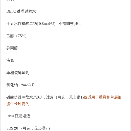
DEPC 处理过的水
十五水拧檬酸二钠( 0.8mol/U） 不需调整pH 。
乙醇（75%)
异丙醇
液氮
单相裂解试剂
1.2
m
o
l
/
L
氯化钠
P
B
S
磷酸盐缓冲盐水
，冰冷（可选，见步骤1)
仅适用于重悬和单层细
胞生长所需的。
RNA 沉淀溶液
20
SDS
（可选，见步骤7 )