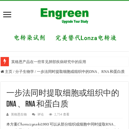
英格恩产品在一些常见肺部疾病研究中的应用
主页
/
分子生物学
/
一步法同时提取细胞或组织中的DNA 、RNA 和蛋白质
一步法同时提取细胞或组织中的
DNA 、RNA 和蛋白质
英格恩生物
评论
2,754 查看
C
h
o
m
c
z
y
n
s
k
i
1993
本方案
可以从部分组织或细胞中同时提取RNA 、
C
h
o
m
c
z
y
n
s
k
i
a
n
d
S
a
c
c
h
i
1987