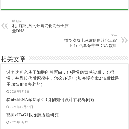
以前的
利用有机溶剂分离纯化高分子质
量DNA
下一
微型凝胶电泳后使用溴化乙锭
（EB）估算条带中DNA 数量
相关文章
过表达间充质干细胞的膜蛋白，但是慢病毒感染后，长很
慢，并且传代后死很多，怎么办呢?（加完慢病毒24h后我是
用20%血清去养的）
2026年3月6日
验证shRNA敲除qPCR引物如何设计在靶标附近
2025年10月27日
靶向eIF4G1根除胰腺癌研究
2025年8月19日