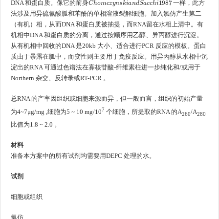
DNA 和蛋白质。像它的前身
一样，此方
法涉及用异硫氰酸胍和苯酚的单相溶液裂解细胞。加入氯仿产生第二
（有机）相，从而DNA 和蛋白质被抽提，而RNA留在水相上清中。有
机相中DNA 和蛋白质的分离，通过按顺序用乙醇、异丙醇进行沉淀。
从有机相中回收的DNA 是20kb 大小、适合进行PCR 反应的模板。蛋白
质由于暴露在胍中，而变性则主要用于免疫反应。用异丙醇从水相中沉
淀出的RNA 可通过色谱法在寡核苷酸-纤维素柱进一步纯化和/或用于
Northern 杂交、反转录或RT-PCR 。
总RNA 的产率因组织或细胞来源而异，但一般而言，组织的初始产量
7
为4~7μg/mg ,细胞为5 ~ 10 mg/10
个细胞，所提取的RNA 的A
/A
26
0
280
比值为1.8 ~ 2.0 。
材料
准备本方案中的所有试剂均需要用DEPC 处理的水。
试剂
细胞或组织
氯仿