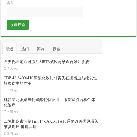
网站
最近
热门
评论
标签
右美托咪定通过激活SIRT3减轻肾缺血再灌注损伤
3 天 ago
TDP-43 S409/410磷酸化致功能丧失在脑出血后继发性
脑损伤中的作用
1 周 ago
机器学习识别氧化磷酸化特征用于卵巢癌预后和个体
化治疗
2 周 ago
二氢槲皮素抑制Trim14-JAK1-STAT3通路改善类风湿关
节炎疼痛-抑郁共病
3 周 ago