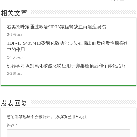
相关文章
右美托咪定通过激活SIRT3减轻肾缺血再灌注损伤
1 天 ago
TDP-43 S409/410磷酸化致功能丧失在脑出血后继发性脑损伤
中的作用
5 天 ago
机器学习识别氧化磷酸化特征用于卵巢癌预后和个体化治疗
2 周 ago
发表回复
您的邮箱地址不会被公开。
必填项已用
*
标注
评论
*