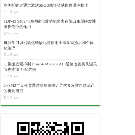
右美托咪定通过激活SIRT3减轻肾缺血再灌注损伤
1 天 ago
TDP-43 S409/410磷酸化致功能丧失在脑出血后继发性
脑损伤中的作用
5 天 ago
机器学习识别氧化磷酸化特征用于卵巢癌预后和个体
化治疗
2 周 ago
二氢槲皮素抑制Trim14-JAK1-STAT3通路改善类风湿关
节炎疼痛-抑郁共病
2 周 ago
GPSM2罕见变异通过非整倍体介导的复发性自然流产
的机制研究
3 周 ago