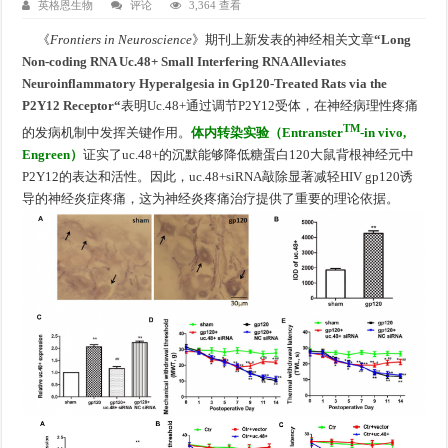
英格恩生物
评论
3,364 查看
《
Frontiers in Neuroscience
》期刊上新发表的神经相关文章
“Long
Non-coding RNA Uc.48+ Small Interfering RNA Alleviates
Neuroinflammatory Hyperalgesia in Gp120-Treated Rats via the
P2Y12 Receptor“
表明Uc.48+通过调节P2Y12受体，在神经病理性疼痛
TM
的发病机制中发挥关键作用。
体内转染实验（Entranster
-in vivo,
Engreen）
证实了uc.48+的沉默能够降低糖蛋白120大鼠背根神经元中
P2Y12的表达和活性。
因此，
uc.48+siRNA敲除显著减轻HIV gp120诱
导的神经炎症疼痛，这为神经炎疼痛治疗提供了重要的理论依据。