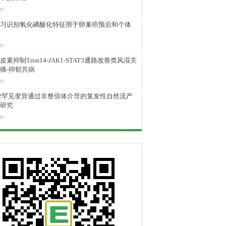
go
习识别氧化磷酸化特征用于卵巢癌预后和个体
go
素抑制Trim14-JAK1-STAT3通路改善类风湿关
痛-抑郁共病
go
M2罕见变异通过非整倍体介导的复发性自然流产
研究
go