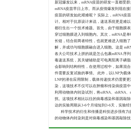
新冠爆发以来，mRNA疫苗的研发一直都受群
mRNA疫苗早日上市。而从疫情爆发到现在接
疫苗的研发如此艰难呢？ 实际上，mRNA疫
计。相对于抗原设计来说，递送系统更是难以
都衍生出一个技术难题。首先，由于细胞膜表
穿过细胞膜进入到细胞内。其次，mRNA是单
长链，结合前两者特性，也就更难进入细胞了。
解，并成功与细胞膜融合进入细胞。这是 m
各大公司技术上拼的就是怎么包裹mRNA 序列
毒递送系统，其关键辅助是可电离阳离子磷脂
会影响到结构特性，在使用过程中，如果混合
件需要反复试验的事情。 此外，以LNP为载
LNP的潜在应用限制，载体传递技术仍需要
染，这项技术不仅可以在肿瘤和传染病疫苗中
利用动物体内转染试剂，将siRNA、shRNA、mi
扰。这项技术相比以往的病毒感染和基因敲除
达的实验周期从3-6个月缩短到3-6天，实验
科学技术的衍生和传播是科技进步强有力的
的动物体内转染则是对病毒感染和基因敲除技