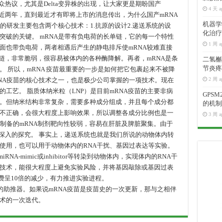
众热议，尤其是Delta变异株的出现，让大家更是期盼国产
4 天 a
近两年，直到最近才有即将上市的消息传出，为什么国产mRNA
机器学
苗的研发主要包含两个核心技术：1.抗原的设计2.递送系统的设
化治疗
突破的关键。 mRNA是带有负电荷的长单链，它的每一个特性
1 周 a
面也带负电荷，两者相遇后产生的静电排斥使mRNA较难直接
链，非常脆弱，很容易被体内的各种酶降解。再者，mRNA是条
二氢槲皮
节炎疼
 所以，mRNA 疫苗最重要的一步是如何把它包裹起来不被降
RNA疫苗的核心技术之一，也是极少公司掌握的一项技术。现在
2 周 a
的工艺。 脂质体纳米粒（LNP）是目前mRNA疫苗的主要非病
GPS
。但纳米结构非常复杂，需要多种成分组成，并且每个成分都
的机制
不正确，会很大程度上影响效果，所以调整各成分比例也是一
3 周 a
体制备的mRNA制剂靶向性较弱，容易在肝脏及脾脏聚集。由于
更深入的探究。 事实上，递送系统也就是我们所说的动物体内转
使用，也可以用于动物体内的RNA干扰、基因过表达等实验。
RNA-mimic或inhibitor等转染到动物体内，实现体内的RNA干
技术，能很大程度上避免实验风险，并将基因敲除或基因过表
经费呈10倍的减少，有力推进实验进程。
助推器。如果说mRNA疫苗是疫苗史的一次更新，那与之相伴
术的一次迭代。