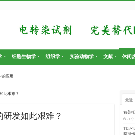
学
细胞生物学
组织学
实验动物学
文献
休闲
中的应用
发如此艰难？
最近
右美托
苗的研发如此艰难？
24 分 
TDP
脑损伤