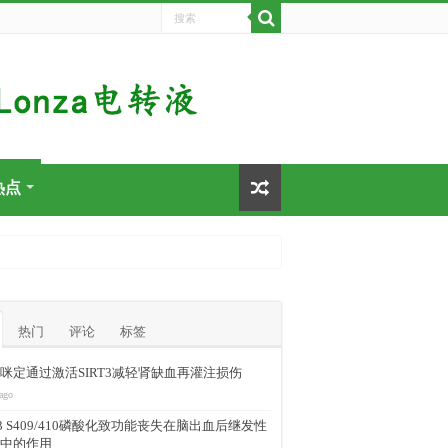
热点
热门
评论
标签
咪定通过激活SIRT3减轻肾缺血再灌注损伤
ago
-43 S409/410磷酸化致功能丧失在脑出血后继发性
中的作用