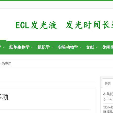
学
细胞生物学
组织学
实验动物学
文献
休闲
中的应用
最近
右美托
意事项
17 分 
TDP
脑损伤