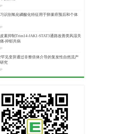
go
习识别氧化磷酸化特征用于卵巢癌预后和个体
go
素抑制Trim14-JAK1-STAT3通路改善类风湿关
痛-抑郁共病
go
M2罕见变异通过非整倍体介导的复发性自然流产
研究
go