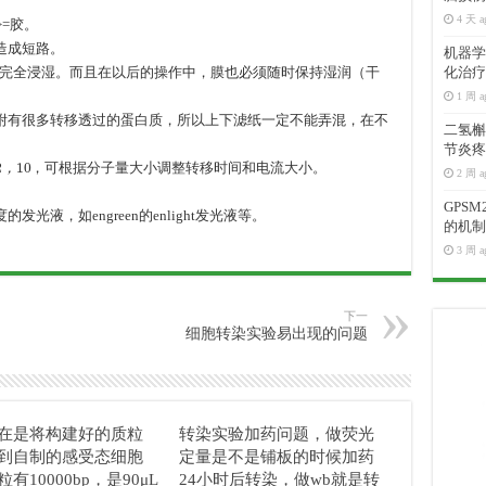
4 天 a
>=胶。
造成短路。
机器学
醇中完全浸湿。而且在以后的操作中，膜也必须随时保持湿润（干
化治疗
1 周 a
吸附有很多转移透过的蛋白质，所以上下滤纸一定不能弄混，在不
二氢槲皮
节炎疼
10
，可根据分子量大小调整转移时间和电流大小。
2 周 a
，
GPS
光液，如engreen的enlight发光液等。
的机制
3 周 a
下一
细胞转染实验易出现的问题
在是将构建好的质粒
转染实验加药问题，做荧光
到自制的感受态细胞
定量是不是铺板的时候加药
有10000bp，是90μL
24小时后转染，做wb就是转