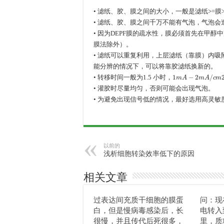
• 滤纸、胶、膜之间的大小，一般是滤纸>=膜
• 滤纸、胶、膜之间千万不能有气泡，气泡会
• 因为DEPF膜的疏水性，膜必须首先在甲
膜法除外）。
• 滤纸可以重复利用，上层滤纸（靠膜）内
能分辨的情况下，可以将靠胶滤纸换新的。
1
m
A
−
2
m
A
/
c
m
2
，
• 转移时间一般为1.5 小时，
• 灌胶时尽量均匀，否则可能会出现气泡。
• 为避免出现信号低的情况，最好选用高灵敏度的发
以前的
浅析细胞转染效率低下的原因
相关文章
过表达间充质干细胞的膜蛋
问：现
白，但是慢病毒感染后，长
电转入
很慢，并且传代后死很多，
里，质粒