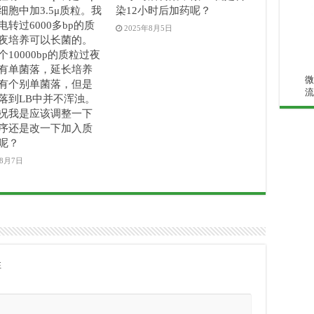
细胞中加3.5μ质粒。我
染12小时后加药呢？
电转过6000多bp的质
2025年8月5日
夜培养可以长菌的。
10000bp的质粒过夜
有单菌落，延长培养
微
有个别单菌落，但是
流
落到LB中并不浑浊。
况我是应该调整一下
序还是改一下加入质
呢？
年8月7日
注