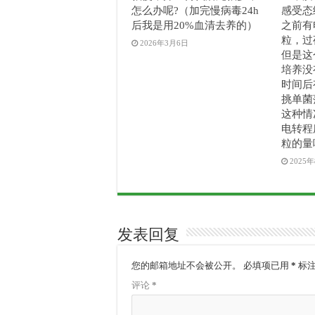
怎么办呢?（加完慢病毒24h
感受态
后我是用20%血清去养的）
之前有
粒，过
2026年3月6日
但是这个
培养没
时间后
挑单菌
这种情
电转程
粒的量
2025
发表回复
您的邮箱地址不会被公开。
必填项已用
*
标
评论
*