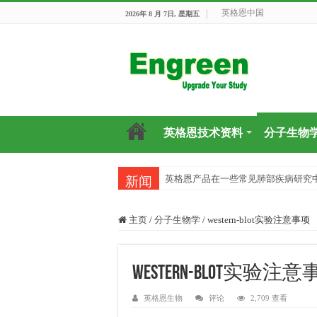
英格恩中国
2026年 8 月 7日, 星期五
英格恩技术资料
分子生物
英格恩产品在一些常见肺部疾病研究
目前国内有哪些好的科研交流平台？
新闻
主页
/
分子生物学
/
western-blot实验注意事项
western-blot实验注
英格恩生物
评论
2,709 查看