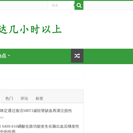
热点
热门
评论
标签
咪定通过激活SIRT3减轻肾缺血再灌注损伤
ago
-43 S409/410磷酸化致功能丧失在脑出血后继发性
中的作用