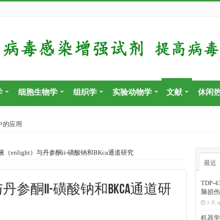
学
细胞生物学
组织学
实验动物学
文献
休闲
中的应用
液（enlight）与丹参酮ii-磺酸钠和BKca通道研究
最近
TDP
）与丹参酮ii-磺酸钠和BKca通道研
脑损伤
3 天 a
机器学