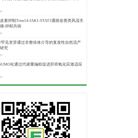
go
素抑制Trim14-JAK1-STAT3通路改善类风湿关
痛-抑郁共病
go
M2罕见变异通过非整倍体介导的复发性自然流产
研究
go
D SUMO化通过代谢重编程促进肝癌氧化应激适应
go