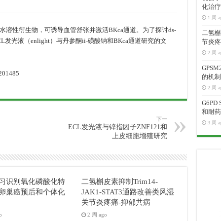
化治疗
1 周 a
a的水溶性衍生物，可诱导血管舒张并激活BKca通道。为了探讨ds-
二氢槲皮
发光液（enlight）与丹参酮ii-磺酸钠和BKca通道研究的文
节炎疼
2 周 a
GPS
201485
的机制
2 周 a
G6P
和耐药
下一
3 周 a
ECL发光液与锌指因子ZNF121和
上皮细胞增殖研究
习识别氧化磷酸化特
二氢槲皮素抑制Trim14-
卵巢癌预后和个体化
JAK1-STAT3通路改善类风湿
关节炎疼痛-抑郁共病
o
2 周 ago