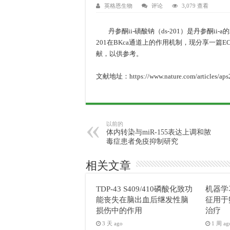
英格恩生物
评论
3,079 查看
丹参酮ii-磺酸钠（ds-201）是丹参酮ii-
201在BKca通道上的作用机制，现分享一篇ECL
献，以供参考。
文献地址：https://www.nature.com/articles/aps
以前的
体内转染与miR-155表达上调和脓
毒症患者免疫抑制研究
相关文章
TDP-43 S409/410磷酸化致功
机器学
能丧失在脑出血后继发性脑
征用于
损伤中的作用
治疗
3 天 ago
1 周 ag