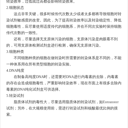
转染效率，过低或过高都会影响转染效果。
2.细胞状态
这点非常关键，很多时候传代次数太少或者太多都将导致细胞对转
染试剂敏感度的改变。因此，为了提高转染效率以及转染稳定性、降低
细胞毒性，应尽量使用适度传代的细胞系，并在不同次实验时保持细胞
传代次数的一致性。
还有，尽量选择无支原体污染的细胞，支原体污染是肉眼看不到
的，可用支原体检测试剂盒进行检测，确保无支原体污染。
3.细胞种类
不同细胞种类的细胞在做转染时所需要的转染体系是不同的，不能
一种体系用在所有类型细胞的转染实验。
4.DNA纯度
在制备高纯度DNA时，还需要对DNA进行内毒素的去除，内毒素
的存在会造成细胞毒性，严重影响转染效率，现在市面上有很多去除内
毒素的DNA纯化试剂盒可供选择。
5.转染试剂
脂质体试剂的毒性大，尽量选用脂质体的转染试剂，如
Entranster
试剂；另外，在大规模使用前，需进行转染试剂和核酸最优比例的摸
索。