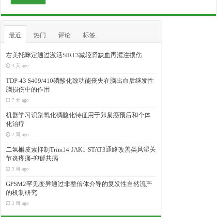
最近
热门
评论
标签
右美托咪定通过激活SIRT3减轻肾缺血再灌注损伤
3 天 ago
TDP-43 S409/410磷酸化致功能丧失在脑出血后继发性
脑损伤中的作用
7 天 ago
机器学习识别氧化磷酸化特征用于卵巢癌预后和个体
化治疗
2 周 ago
二氢槲皮素抑制Trim14-JAK1-STAT3通路改善类风湿关
节炎疼痛-抑郁共病
3 周 ago
GPSM2罕见变异通过非整倍体介导的复发性自然流产
的机制研究
3 周 ago