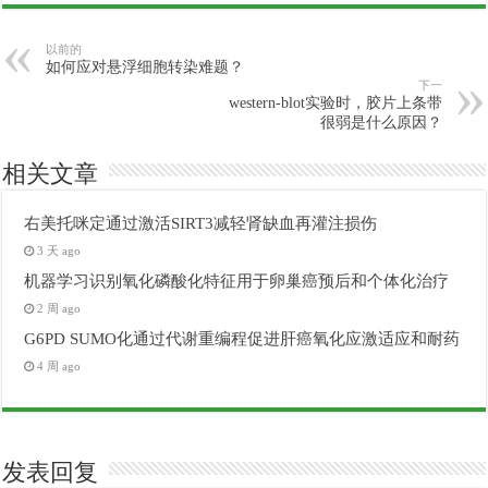
以前的
如何应对悬浮细胞转染难题？
下一
western-blot实验时，胶片上条带
很弱是什么原因？
相关文章
右美托咪定通过激活SIRT3减轻肾缺血再灌注损伤
3 天 ago
机器学习识别氧化磷酸化特征用于卵巢癌预后和个体化治疗
2 周 ago
G6PD SUMO化通过代谢重编程促进肝癌氧化应激适应和耐药
4 周 ago
发表回复