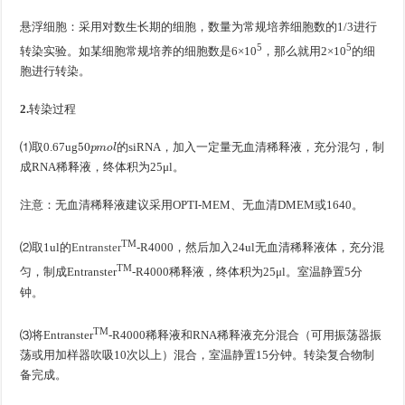
悬浮细胞：采用对数生长期的细胞，数量为常规培养细胞数的1/3进行
5
5
转染实验。如某细胞常规培养的细胞数是6×10
，那么就用2×10
的细
胞进行转染。
2.
转染过程
50
p
m
o
l
⑴取0.67ug
的siRNA，加入一定量无血清稀释液，充分混匀，制
成RNA稀释液，终体积为25μl。
注意：无血清稀释液建议采用OPTI-MEM、无血清DMEM或1640。
TM
⑵取1ul的
Entranster
-R4000，然后加入24ul无血清稀释液体，充分混
TM
匀，制成Entranster
-R4000稀释液，终体积为25μl。室温静置5分
钟。
TM
⑶将Entranster
-R4000稀释液和RNA稀释液充分混合（可用振荡器振
荡或用加样器吹吸10次以上）混合，室温静置15分钟。转染复合物制
备完成。