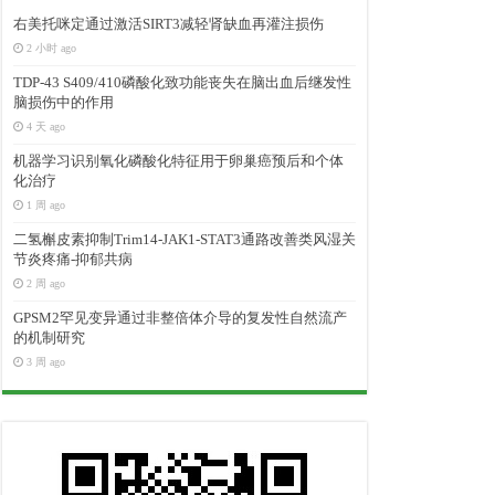
右美托咪定通过激活SIRT3减轻肾缺血再灌注损伤
2 小时 ago
TDP-43 S409/410磷酸化致功能丧失在脑出血后继发性
脑损伤中的作用
4 天 ago
机器学习识别氧化磷酸化特征用于卵巢癌预后和个体
化治疗
1 周 ago
二氢槲皮素抑制Trim14-JAK1-STAT3通路改善类风湿关
节炎疼痛-抑郁共病
2 周 ago
GPSM2罕见变异通过非整倍体介导的复发性自然流产
的机制研究
3 周 ago