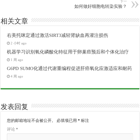
下一
如何做好细胞电转染实验？
相关文章
右美托咪定通过激活SIRT3减轻肾缺血再灌注损伤
2 小时 ago
机器学习识别氧化磷酸化特征用于卵巢癌预后和个体化治疗
1 周 ago
G6PD SUMO化通过代谢重编程促进肝癌氧化应激适应和耐药
4 周 ago
发表回复
您的邮箱地址不会被公开。
必填项已用
*
标注
评论
*