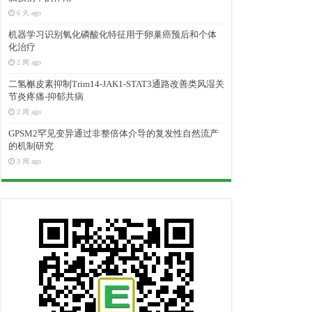
6 天 ago
机器学习识别氧化磷酸化特征用于卵巢癌预后和个体
化治疗
2 周 ago
二氢槲皮素抑制Trim14-JAK1-STAT3通路改善类风湿关
节炎疼痛-抑郁共病
2 周 ago
GPSM2罕见变异通过非整倍体介导的复发性自然流产
的机制研究
3 周 ago