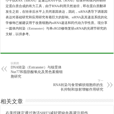
小干扰RNA（siRNA）是通过RNA干扰（RNAi）在体外和体内抑制特
定蛋白质合成的有力工具，由于RNAi利用天然途径，即在蛋白质翻译
发生之前，在转录后水平上关闭基因表达，因此，siRNA诱导下调基因
表达对基础研究和应用研究有着巨大的影响。siRNA及其递送系统的化
学修饰已被建议用于改善细胞内siRNA递送和药代动力学性质。现分享
一篇体内转染（
Entranster
）与单cRGD修饰笼状siRNA的光调节研究的
文献，以供参考。
以前的
DNA转染（Entranster）与核受体
Nur77和脂肪酸氧化及黑色素瘤细
胞研究
下一
RNA转染与食管鳞状细胞癌的生
长抑制和放射增敏作用研究
相关文章
右美托咪定通过激活SIRT3减轻肾缺血再灌注损伤