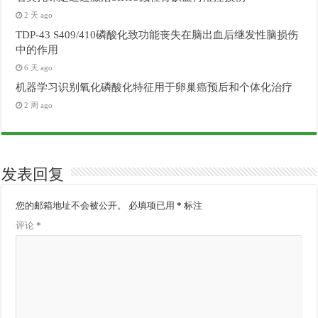
2 天 ago
TDP-43 S409/410磷酸化致功能丧失在脑出血后继发性脑损伤
中的作用
6 天 ago
机器学习识别氧化磷酸化特征用于卵巢癌预后和个体化治疗
2 周 ago
发表回复
您的邮箱地址不会被公开。
必填项已用
*
标注
评论
*