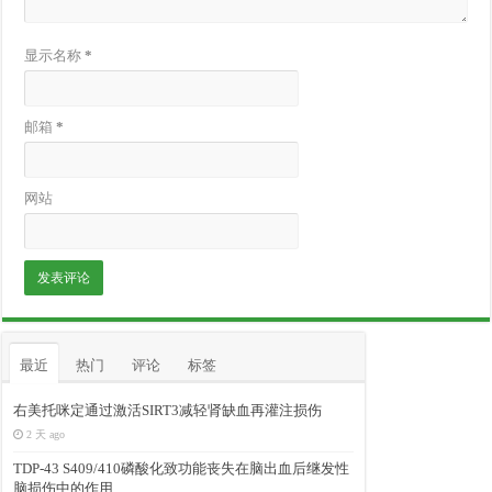
显示名称
*
邮箱
*
网站
最近
热门
评论
标签
右美托咪定通过激活SIRT3减轻肾缺血再灌注损伤
2 天 ago
TDP-43 S409/410磷酸化致功能丧失在脑出血后继发性
脑损伤中的作用