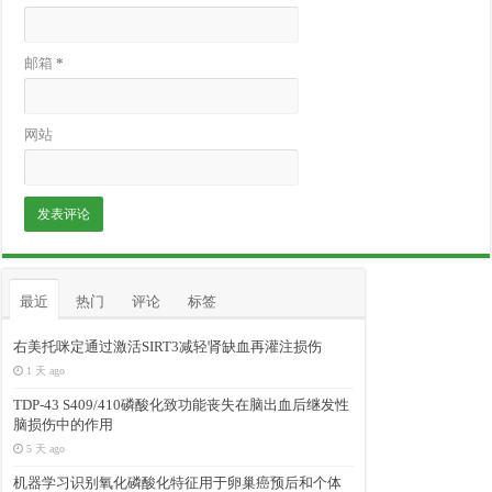
邮箱
*
网站
最近
热门
评论
标签
右美托咪定通过激活SIRT3减轻肾缺血再灌注损伤
1 天 ago
TDP-43 S409/410磷酸化致功能丧失在脑出血后继发性
脑损伤中的作用
5 天 ago
机器学习识别氧化磷酸化特征用于卵巢癌预后和个体