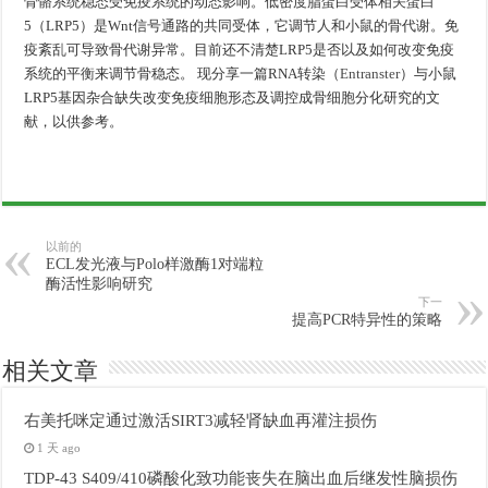
骨骼系统稳态受免疫系统的动态影响。低密度脂蛋白受体相关蛋白
5（LRP5）是Wnt信号通路的共同受体，它调节人和小鼠的骨代谢。免
疫紊乱可导致骨代谢异常。目前还不清楚LRP5是否以及如何改变免疫
系统的平衡来调节骨稳态。 现分享一篇RNA转染（
Entranster
）与小鼠
LRP5基因杂合缺失改变免疫细胞形态及调控成骨细胞分化研究的文
献，以供参考。
以前的
ECL发光液与Polo样激酶1对端粒
酶活性影响研究
下一
提高PCR特异性的策略
相关文章
右美托咪定通过激活SIRT3减轻肾缺血再灌注损伤
1 天 ago
TDP-43 S409/410磷酸化致功能丧失在脑出血后继发性脑损伤