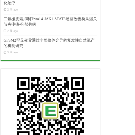
化治疗
2 周 ago
二氢槲皮素抑制Trim14-JAK1-STAT3通路改善类风湿关
节炎疼痛-抑郁共病
2 周 ago
GPSM2罕见变异通过非整倍体介导的复发性自然流产
的机制研究
3 周 ago