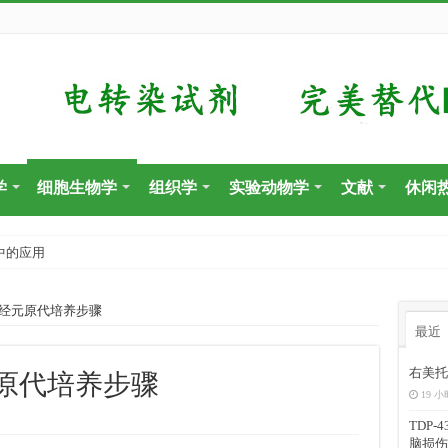
学
细胞生物学
组织学
实验动物学
文献
休闲
中的应用
经元原代培养步骤
最近
右美托
原代培养步骤
19 小
TDP
脑损伤