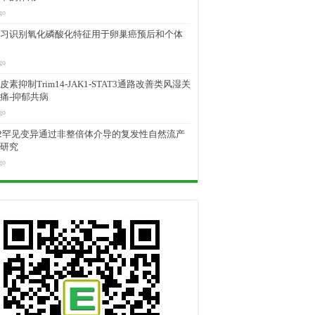
go
习识别氧化磷酸化特征用于卵巢癌预后和个体
go
素抑制Trim14-JAK1-STAT3通路改善类风湿关
痛-抑郁共病
go
M2罕见变异通过非整倍体介导的复发性自然流产
研究
go