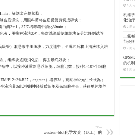
5 天 a
1min，解剖出完整鼠脑；
机器学
大脑皮质漂洗，用眼科剪将皮质反复剪切成碎块；
化治疗
白酶2m1，37℃培养箱中消化30min；
2 周 a
消化液，用接种液洗3次，每次洗涤后使组织块充分沉降到试管
二氢槲皮
节炎疼
巴氏吸管）混悬液中组织块，力度适中，至浑浊后将上清液移入培
2 周 a
GPS
-4次，组织块逐渐消化后，弃去最终残块；
的机制
培养瓶中，以接种液重新悬浮细胞，细胞记数；接种1×107个细胞
3 周 a
/F12+2%B27，engreen）培养3d，观察神经元生长状况；
半
液
培养3d以抑制神经胶质细胞及杂细胞生长，获得单纯培养
换
半
液
下一
western-blot化学发光（ECL）的