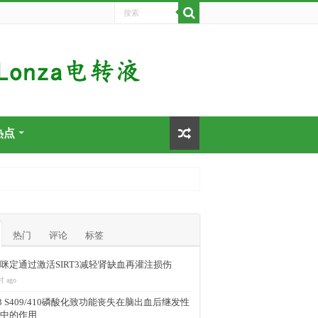
热点
热门
评论
标签
咪定通过激活SIRT3减轻肾缺血再灌注损伤
时 ago
-43 S409/410磷酸化致功能丧失在脑出血后继发性
中的作用