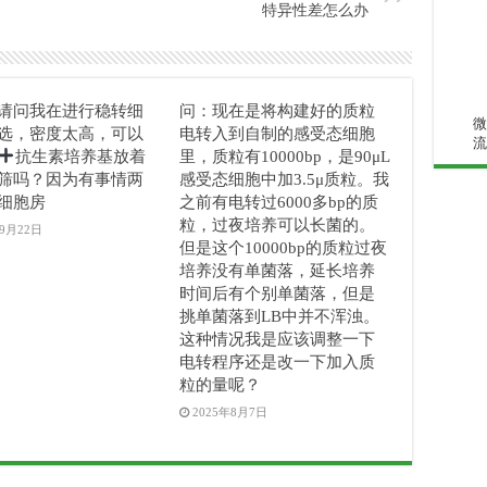
特异性差怎么办
请问我在进行稳转细
问：现在是将构建好的质粒
微
选，密度太高，可以
电转入到自制的感受态细胞
流
抗生素培养基放着
里，质粒有10000bp，是90μL
筛吗？因为有事情两
感受态细胞中加3.5μ质粒。我
细胞房
之前有电转过6000多bp的质
粒，过夜培养可以长菌的。
年9月22日
但是这个10000bp的质粒过夜
培养没有单菌落，延长培养
时间后有个别单菌落，但是
挑单菌落到LB中并不浑浊。
这种情况我是应该调整一下
电转程序还是改一下加入质
粒的量呢？
2025年8月7日