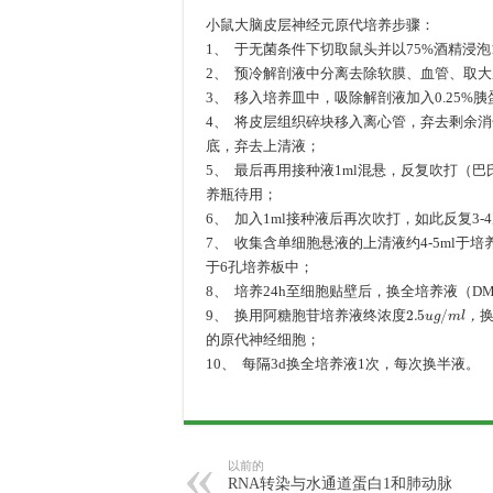
小鼠大脑皮层神经元原代培养步骤：
1、 于无菌条件下切取鼠头并以75%酒精浸泡
2、 预冷解剖液中分离去除软膜、血管、取
3、 移入培养皿中，吸除解剖液加入0.25%胰蛋
4、 将皮层组织碎块移入离心管，弃去剩余
底，弃去上清液；
5、 最后再用接种液1ml混悬，反复吹打（
养瓶待用；
6、 加入1ml接种液后再次吹打，如此反复3
7、 收集含单细胞悬液的上清液约4-5ml于
于6孔培养板中；
8、 培养24h至细胞贴壁后，换全培养液（DMEM
终
浓
度
2.5
u
g
/
m
l
，
换
9、 换用阿糖胞苷培养液
终
浓
度
，
的原代神经细胞；
10、 每隔3d换全培养液1次，每次换半液。
以前的
RNA转染与水通道蛋白1和肺动脉