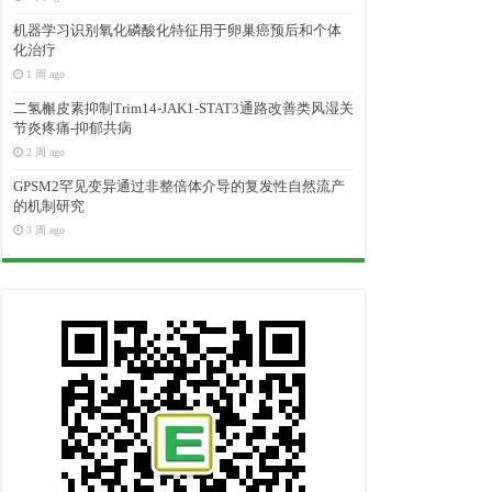
机器学习识别氧化磷酸化特征用于卵巢癌预后和个体
化治疗
1 周 ago
二氢槲皮素抑制Trim14-JAK1-STAT3通路改善类风湿关
节炎疼痛-抑郁共病
2 周 ago
GPSM2罕见变异通过非整倍体介导的复发性自然流产
的机制研究
3 周 ago