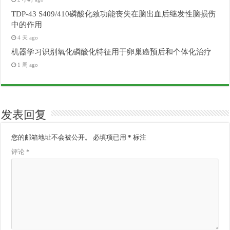
TDP-43 S409/410磷酸化致功能丧失在脑出血后继发性脑损伤
中的作用
4 天 ago
机器学习识别氧化磷酸化特征用于卵巢癌预后和个体化治疗
1 周 ago
发表回复
您的邮箱地址不会被公开。
必填项已用
*
标注
评论
*