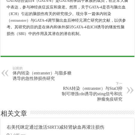
GATA结合蛋白4（GATA-4）是GATA转录因子家族的成员，在正常大脑
中表达，参与神经炎症反应和衰老。然而，关于GATA-4是否与脑出血
（ICH）引起的脑损伤有关的研究很少。现分享一篇体内转染
（
entranster
）与GATA-4调节脑出血后神经元凋亡研究的文献，以供参
考。其研究的目的是在体内和体外探讨GATA-4在ICH诱导的继发性脑
损伤（SBI）中的作用及其潜在的潜在机制。
以前的
体内转染（entranster）与脂多糖
诱导的急性肺损伤研究
下一
RNA转染（entranster）与Stat3抑
制可增强cdn诱导的sting信号和抗
肿瘤免疫研究
相关文章
右美托咪定通过激活SIRT3减轻肾缺血再灌注损伤
2 小时 ago