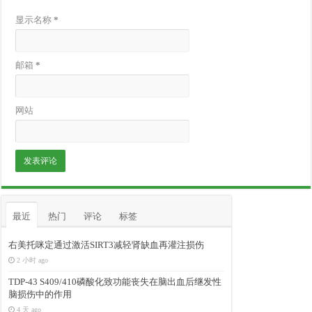
显示名称
*
邮箱
*
网站
最近
热门
评论
标签
右美托咪定通过激活SIRT3减轻肾缺血再灌注损伤
2 小时 ago
TDP-43 S409/410磷酸化致功能丧失在脑出血后继发性
脑损伤中的作用
4 天 ago