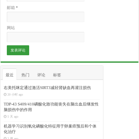
邮箱
*
网站
最近
热门
评论
标签
右美托咪定通过激活SIRT3减轻肾缺血再灌注损伤
20 小时 ago
TDP-43 S409/410磷酸化致功能丧失在脑出血后继发性
脑损伤中的作用
5 天 ago
机器学习识别氧化磷酸化特征用于卵巢癌预后和个体
化治疗
2 周 ago