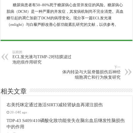
糖尿病患者有50–80%死于糖尿病心血管并发症的风险。糖尿病心
肌病（DCM）是一种严重的并发症，其发病机制尚不完全清楚。高血
糖引起的凋亡加剧了DCM的病理变化。现分享一篇ECL发光液
（enlight）与白藜芦醇改善心脏功能紊乱研究的文献，以供参考。
以前的
ECL发光液与TIMP-2对结膜滤过
泡疤痕作用研究
下一
体内转染与大鼠脊髓损伤后神经
细胞凋亡和行为恢复研究
相关文章
右美托咪定通过激活SIRT3减轻肾缺血再灌注损伤
20 小时 ago
TDP-43 S409/410磷酸化致功能丧失在脑出血后继发性脑损伤
中的作用