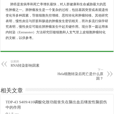
肺癌是发病率和死亡率增长最快，对人群健康和生命威胁最大的恶
性肿瘤之一。肺肿瘤发生是一个复杂的过程，包括基因突变或表观遗传
变化等多种因素，导致细胞失控增殖、恶性转化和肿瘤转移。其他研究
表明，慢性炎症与肝脏和肠道的肿瘤发生密切相关，而许多流行病学研
究表明，慢性炎症可能在肺肿瘤发生中起关键作用。现分享一篇运用体
内转染（
Entranster
）方法研究巨噬细胞和人支气管上皮细胞肿瘤转化
的文献，以供参考。
以前的
RNA转染影响因素
下一
Hela细胞转染后死亡是什么原
因？
相关文章
TDP-43 S409/410磷酸化致功能丧失在脑出血后继发性脑损伤
中的作用
3 天 ago