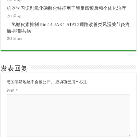
机器学习识别氧化磷酸化特征用于卵巢癌预后和个体化治疗
1 周 ago
二氢槲皮素抑制Trim14-JAK1-STAT3通路改善类风湿关节炎疼
痛-抑郁共病
2 周 ago
发表回复
您的邮箱地址不会被公开。
必填项已用
*
标注
评论
*