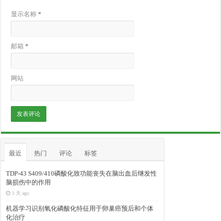
显示名称
*
邮箱
*
网站
最近
热门
评论
标签
TDP-43 S409/410磷酸化致功能丧失在脑出血后继发性
脑损伤中的作用
3 天 ago
机器学习识别氧化磷酸化特征用于卵巢癌预后和个体
化治疗