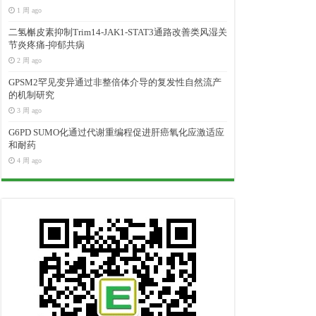
1 周 ago
二氢槲皮素抑制Trim14-JAK1-STAT3通路改善类风湿关
节炎疼痛-抑郁共病
2 周 ago
GPSM2罕见变异通过非整倍体介导的复发性自然流产
的机制研究
3 周 ago
G6PD SUMO化通过代谢重编程促进肝癌氧化应激适应
和耐药
4 周 ago