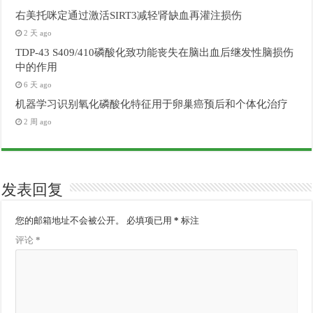
右美托咪定通过激活SIRT3减轻肾缺血再灌注损伤
2 天 ago
TDP-43 S409/410磷酸化致功能丧失在脑出血后继发性脑损伤
中的作用
6 天 ago
机器学习识别氧化磷酸化特征用于卵巢癌预后和个体化治疗
2 周 ago
发表回复
您的邮箱地址不会被公开。
必填项已用
*
标注
评论
*