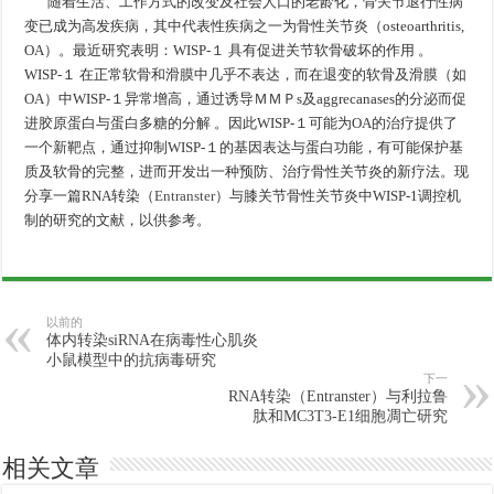
随着生活、工作方式的改变及社会人口的老龄化，骨关节退行性病
变已成为高发疾病，其中代表性疾病之一为骨性关节炎（osteoarthritis,
OA）。最近研究表明：WISP-１ 具有促进关节软骨破坏的作用 。
WISP-１ 在正常软骨和滑膜中几乎不表达，而在退变的软骨及滑膜（如
OA）中WISP-１异常增高，通过诱导ＭＭＰs及aggrecanases的分泌而促
进胶原蛋白与蛋白多糖的分解 。因此WISP-１可能为OA的治疗提供了
一个新靶点，通过抑制WISP-１的基因表达与蛋白功能，有可能保护基
质及软骨的完整，进而开发出一种预防、治疗骨性关节炎的新疗法。现
分享一篇RNA转染（
Entranster
）与膝关节骨性关节炎中WISP-1调控机
制的研究的文献，以供参考。
以前的
体内转染siRNA在病毒性心肌炎
小鼠模型中的抗病毒研究
下一
RNA转染（Entranster）与利拉鲁
肽和MC3T3-E1细胞凋亡研究
相关文章