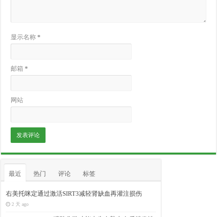
显示名称
*
邮箱
*
网站
最近
热门
评论
标签
右美托咪定通过激活SIRT3减轻肾缺血再灌注损伤
2 天 ago