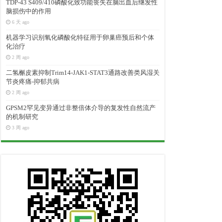
TDP-43 S409/410磷酸化致功能丧失在脑出血后继发性
脑损伤中的作用
6 天 ago
机器学习识别氧化磷酸化特征用于卵巢癌预后和个体
化治疗
2 周 ago
二氢槲皮素抑制Trim14-JAK1-STAT3通路改善类风湿关
节炎疼痛-抑郁共病
2 周 ago
GPSM2罕见变异通过非整倍体介导的复发性自然流产
的机制研究
3 周 ago