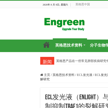
英格恩中国
2026年 8 月 8日, 星期六
英格恩技术资料
分子生物
英格恩产品在一些常见肺部疾病研究
新闻
主页
/
英格恩技术资料
/
ECL发光液
/
ECL发光
解研究
ECL发光液（enligh
制抑制TRAF1的裂解研