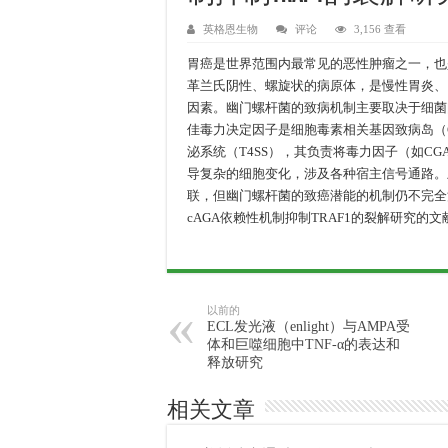
英格恩生物
评论
3,156 查看
胃癌是世界范围内最常见的恶性肿瘤之一，也是
革兰氏阴性、螺旋状的病原体，是慢性胃炎、
因素。幽门螺杆菌的致病机制主要取决于细菌间
佳毒力决定因子是细胞毒素相关基因致病岛（CAG
泌系统（T4SS），其负责将毒力因子（如C
导复杂的细胞变化，涉及各种宿主信号通路。
联，但幽门螺杆菌的致癌潜能的机制仍不完全清楚
cAGA依赖性机制抑制TRAF1的裂解研究的
以前的
ECL发光液（enlight）与AMPA受
体和巨噬细胞中TNF-α的表达和
释放研究
相关文章