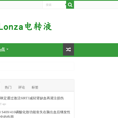
热点
热门
评论
标签
咪定通过激活SIRT3减轻肾缺血再灌注损伤
时 ago
-43 S409/410磷酸化致功能丧失在脑出血后继发性
中的作用