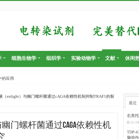
学
细胞生物学
组织学
实验动物学
文献
休闲
中的应用
液（enlight）与幽门螺杆菌通过cAGA依赖性机制抑制TRAF1的裂
最近
右美托
20 小
t）与幽门螺杆菌通过cAGA依赖性机
TDP
究
脑损伤