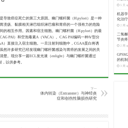
5 天 a
机器学
导致癌症死亡的第三大原因。幽门螺杆菌（H.pylori）是一种
化治疗
胃溃疡、黏膜相关淋巴组织淋巴瘤和胃癌的一个强有力的危险
2 周 a
的相互作用。因素和宿主细胞。幽门螺杆菌（H.pylori）的最
二氢槲皮
 PAI）和空泡毒素A（VACA）。CAG PAI编码一种Ⅳ型分
节炎疼
GAA）直接注入宿主细胞。一旦注射到细胞中，CGAA蛋白将诱
2 周 a
虽然许多研究已经发现幽门螺杆菌感染与胃癌的发展之间的关
GPS
。现分享一篇ECL发光液（enlight）与幽门螺杆菌通过
的机制
文献，以供参考。
3 周 a
下一
体内转染（Entranster）与神经炎
症和创伤性脑损伤研究