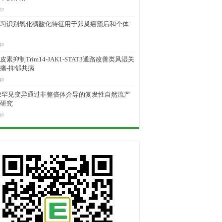
go
习识别氧化磷酸化特征用于卵巢癌预后和个体
go
素抑制Trim14-JAK1-STAT3通路改善类风湿关
痛-抑郁共病
go
M2罕见变异通过非整倍体介导的复发性自然流产
研究
go