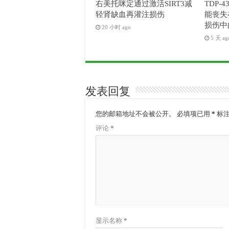
右美托咪定通过激活SIRT3减
TDP-4
轻肾缺血再灌注损伤
能丧失
损伤中
20 小时 ago
5 天 ag
发表回复
您的邮箱地址不会被公开。
必填项已用
*
标
评论
*
显示名称
*