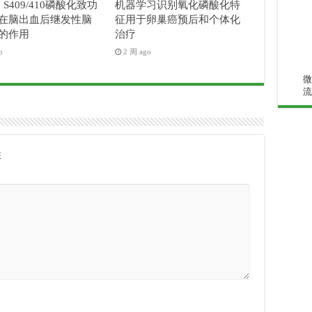
3 S409/410磷酸化致功
机器学习识别氧化磷酸化特
在脑出血后继发性脑
征用于卵巢癌预后和个体化
的作用
治疗
o
2 周 ago
微
流
注