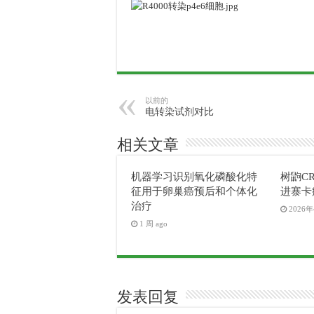
以前的
电转染试剂对比
相关文章
机器学习识别氧化磷酸化特
树鼩CR
征用于卵巢癌预后和个体化
进寨卡
治疗
2026
1 周 ago
发表回复