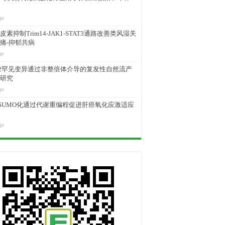
go
素抑制Trim14-JAK1-STAT3通路改善类风湿关
痛-抑郁共病
go
M2罕见变异通过非整倍体介导的复发性自然流产
研究
go
D SUMO化通过代谢重编程促进肝癌氧化应激适应
go