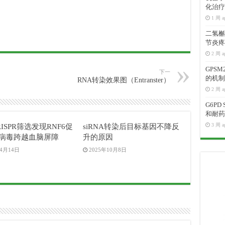
化治疗
1 周 a
二氢槲皮
节炎疼
2 周 a
GPS
下一
的机制
RNA转染效果图（Entranster）
2 周 a
G6P
和耐药
3 周 a
ISPR筛选发现RNF6促
siRNA转染后目标基因不降反
病毒跨越血脑屏障
升的原因
年4月14日
2025年10月8日