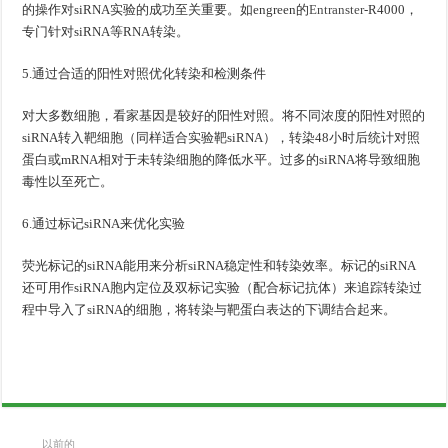
的操作对siRNA实验的成功至关重要。如engreen的
Entranster
-R4000，
专门针对siRNA等RNA转染。
5.通过合适的阳性对照优化转染和检测条件
对大多数细胞，看家基因是较好的阳性对照。将不同浓度的阳性对照的
siRNA转入靶细胞（同样适合实验靶siRNA），转染48小时后统计对照
蛋白或mRNA相对于未转染细胞的降低水平。过多的siRNA将导致细胞
毒性以至死亡。
6.通过标记siRNA来优化实验
荧光标记的siRNA能用来分析siRNA稳定性和转染效率。标记的siRNA
还可用作siRNA胞内定位及双标记实验（配合标记抗体）来追踪转染过
程中导入了siRNA的细胞，将转染与靶蛋白表达的下调结合起来。
以前的