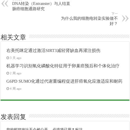
DNA转染（Entranster）与人结直
肠癌细胞通路研究
下一
为什么我的细胞电转染实验做不
好？
相关文章
右美托咪定通过激活SIRT3减轻肾缺血再灌注损伤
3 天 ago
机器学习识别氧化磷酸化特征用于卵巢癌预后和个体化治疗
2 周 ago
G6PD SUMO化通过代谢重编程促进肝癌氧化应激适应和耐药
4 周 ago
发表回复
您的邮箱地址不会被公开。
必填项已用
*
标注