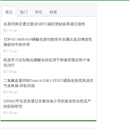
最近
热门
评论
标签
右美托咪定通过激活SIRT3减轻肾缺血再灌注损伤
3 天 ago
TDP-43 S409/410磷酸化致功能丧失在脑出血后继发性
脑损伤中的作用
7 天 ago
机器学习识别氧化磷酸化特征用于卵巢癌预后和个体
化治疗
2 周 ago
二氢槲皮素抑制Trim14-JAK1-STAT3通路改善类风湿关
节炎疼痛-抑郁共病
3 周 ago
GPSM2罕见变异通过非整倍体介导的复发性自然流产
的机制研究
3 周 ago