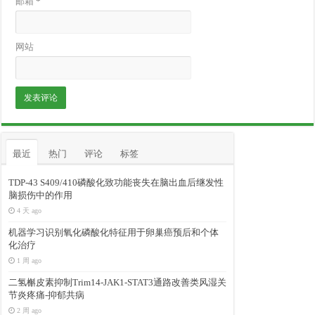
邮箱
*
网站
最近
热门
评论
标签
TDP-43 S409/410磷酸化致功能丧失在脑出血后继发性
脑损伤中的作用
4 天 ago
机器学习识别氧化磷酸化特征用于卵巢癌预后和个体
化治疗
1 周 ago
二氢槲皮素抑制Trim14-JAK1-STAT3通路改善类风湿关
节炎疼痛-抑郁共病
2 周 ago