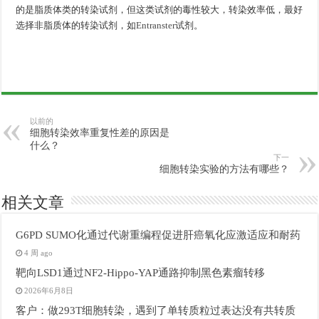
的是脂质体类的转染试剂，但这类试剂的毒性较大，转染效率低，最好
选择非脂质体的转染试剂，如
Entranster
试剂。
以前的
细胞转染效率重复性差的原因是
什么？
下一
细胞转染实验的方法有哪些？
相关文章
G6PD SUMO化通过代谢重编程促进肝癌氧化应激适应和耐药
4 周 ago
靶向LSD1通过NF2-Hippo-YAP通路抑制黑色素瘤转移
2026年6月8日
客户：做293T细胞转染，遇到了单转质粒过表达没有共转质