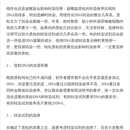
线性化还是超螺旋会影响转染结果：超螺旋质粒的转染效率比线性
DNA高得多，特别是瞬时转染。而线性化DNA转染的整合几率高。质
粒太大了转染会困难一些。毕竟，相对致密、较小的外源异物被细胞内
吞的几率要大一些。如果你的质粒正好比较大，又没有经验，选择特别
注明可以转大质粒的转染试剂成功几率会高一些。有的转染试剂还会提
供一些促进DNA凝聚的成分，使得DNA形成转染复合物时更致密一
些，更容易转染一些。纯化质粒的质量也会影响转染效率，一定要选择
高质量的质粒。
2， 质粒DNA的浓度和量
既然质粒纯化已经不成问题，初学者通常都不会在乎甚至愿意多加点
DNA，但是要注意的是，DNA量过少固然转染效率不高，DNA量过多
同样会降低转染效率。所以预实验需要按照说明书的要求，按一定比例
混合适量的质粒DNA和转染试剂。有的转染试剂要求DNA的量多些，
有的转染试剂效率高只要很少DNA。
3， 转染试剂的选择
在确定了质粒的质量之后，就要考虑转染试剂的选择了。目前大多数用