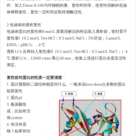
件、加入Ttiton X-100与环糊精的量、复性时间等，使变性溶解的包涵
体稀释复性，复性一定时间后取样测酶活性。
2.包涵体的透析复性
包涵体蛋白的复性将8 mol/L 尿素溶解后的样品装入透析袋，密封置于
复性液I（0.2 mol/L Tris-HCl；0.5 mol/L NaCl；5%甘油；5 μmol/L
EDTA；pH8.5），4 ℃
透析12 h 后再转入复性液II（0.2 mol/L Tris-HCl；0.5 mol/L NaCl；）4
℃ 透析12 h，12000 r/min 离心30 min，收集上清进行蛋白浓度及活性
测定。
复性前对蛋白的性质一定要清楚
：
1. 蛋白预期的二级结构都是些什么。一般来说beta sheet占多数的蛋白
较易复性
2. 蛋白pI
3. 氨基酸组
成，比如有没
有cystine
4. 有没有底
物？如果有结