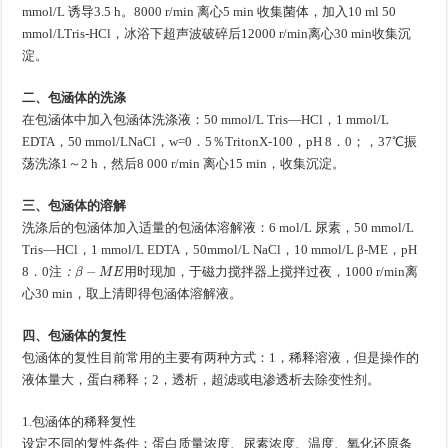
mmol/L 诱导3.5 h。8000 r/min 离心5 min 收集菌体，加入10 ml 50
mmol/LTris-HCl，冰浴下超声波破碎后12000 r/min离心30 min收集沉
淀。
二、包涵体的洗涤
在包涵体中加入包涵体洗涤液：50 mmol/L Tris—HCl，1 mmol/L
EDTA，50 mmol/LNaCl，w=0．5％TritonX-100，pH 8．0；，37℃振
荡洗涤1～2 h，然后8 000 r/min 离心15 min，收集沉淀。
三、包涵体的溶解
包
涵
体
溶
解
液
洗涤后的包涵体加入适量的
：6 mol/L 尿素，50 mmol/L
包
涵
体
溶
解
液
Tris—HCl，1 mmol/L EDTA，50mmol/L NaCl，10 mmol/L β-ME，pH
注
：
β
−
M
E
用
时
现
加
8．0
，于磁力搅拌器上搅拌过夜，1000 r/min离
注
：
用
时
现
加
心30 min，取上清即得包涵体溶解液。
四、包涵体的复性
包涵体的复性目前常用的主要有两种方式：1，稀释溶液，但是操作的
液体量大，蛋白稀释；2，透析，超滤或电渗透析去除变性剂。
1.包涵体的稀释复性
设定不同的复性条件：蛋白质量浓度、尿素浓度、温度、氧化还原条