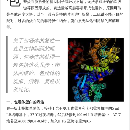
些蛋白质折叠的辅助因子或环境不适，无法形成正确的次级
键等原因形成的。表达量越高越容易形成包涵体。原因可能
是合成速度太快，以至于没有足够的时间进行折叠，二硫键不能正确的
配对，过多的蛋白间的非特异性结合，蛋白质无法达到足够的溶解度
等。
关于包涵体的复性一
直是生物制药的瓶
颈，包涵体的处理一
般包括这么几步：菌
体的破碎、包涵体的
洗涤、溶解、复性以
及纯化。
一、包涵体蛋白的表达
在平板上挑取单菌落，接种于含有氨苄青霉素和卡那霉素抗性的5 ml
LB培养基中，37 ℃过夜培养，然后转接到100 ml LB 培养基中，37 ℃
培养至A600 为0.4~0.6时，加入IPTG 至终浓度为0.5