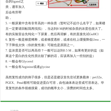
合的ligand之
类，通常加入
后会有所帮
助，
5. 一般尿素中含有非常高的一种杂质（暂时记不起什么名字了，如果楼
主一定要请回帖我再找找），当达到8 M的时候杂质的浓度也很大了。
有的实验室会先纯化一下尿素，然后再溶解，有的直接先试GuHCl
6. 复性一般是梯度稀释，或者梯度透析，或者在柱上缓慢降低Urea，一
下子降低太快（你的复性液）可能也是原因之一。
7. 盐浓度是否可以再高些？一般可以达到0.5 M，如果有更好的盐（如
果这个蛋白的生化性质比较了解的话，应该再加入一些别的盐）
8. 一般会有Glycerol
9. 一般会有Arginine或者glycine
虽然复性成功的例子很多，但是还是建议首先尝试更换载体：pet32a、
PGEX、Pmal都有可能促进蛋白可溶，由包涵体表达变成可溶表达。毕
竟复性的条件很难摸索，成功的概率太小，浪费的时间也太多。
以前的