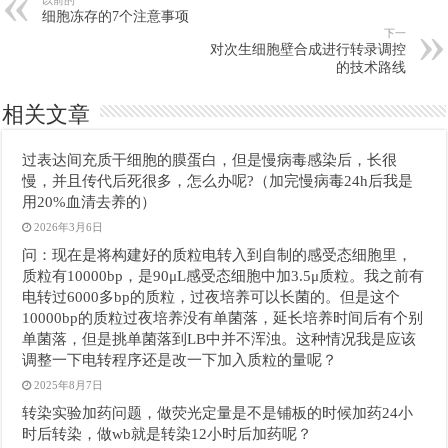
细胞冻存的7个注意事项
下一
对次生细胞壁合成进行转录调控
的技术路线
相关文章
过表达间充质干细胞的膜蛋白，但是慢病毒感染后，长很
慢，并且传代后死很多，怎么办呢?（加完慢病毒24h后我是
用20%血清去养的）
2026年3月6日
问：现在是将构建好的质粒电转入到自制的感受态细胞里，
质粒有10000bp，是90μL感受态细胞中加3.5μ质粒。我之前有
电转过6000多bp的质粒，过夜培养可以长菌的。但是这个
10000bp的质粒过夜培养没有单菌落，延长培养时间后有个别
单菌落，但是挑单菌落到LB中并不浑浊。这种情况我是应该
调整一下电转程序还是改一下加入质粒的量呢？
2025年8月7日
转染实验加药问题，做荧光定量是不是铺板的时候加药24小
时后转染，做wb就是转染12小时后加药呢？