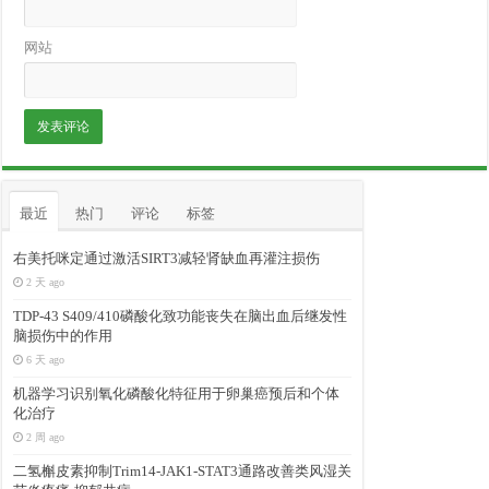
网站
最近
热门
评论
标签
右美托咪定通过激活SIRT3减轻肾缺血再灌注损伤
2 天 ago
TDP-43 S409/410磷酸化致功能丧失在脑出血后继发性
脑损伤中的作用
6 天 ago
机器学习识别氧化磷酸化特征用于卵巢癌预后和个体
化治疗
2 周 ago
二氢槲皮素抑制Trim14-JAK1-STAT3通路改善类风湿关